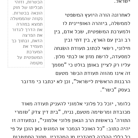
ישראל.
הכשרות, וזוהי
תכליתו של חוק
הונאה בכשרות.
לאחרונה הורה היועץ המשפטי
נקווה שהממשלה
לממשלה, ביוהרה האופיינית לו
תמצא במהרה
את הדרך לגדור
ולמערכת המשפטית, שכל אדם, בין
את הפרצה
רב ובין עם הארץ, בין דתי ובין
הזאת, ובתוך כך
תעמיד את
חילוני, רשאי לכתוב תעודת השגחה
המערכת
למסעדה, לרשת מזון או לבתי מלון.
המשפטית על
מקומה
עליו רק לציין באופן בולט כי "מסמך
זה אינו מהווה תעודת הכשר מטעם
הרבנות הראשית לישראל", וכן לא יכתבו כי מדובר
בעסק "כשר".
כלומר, יוכל כל פלוני אלמוני להעניק תעודה מאוד
מכובדת ומרשימה מטעם, נניח, "בית דין צדק 'שומרי
התורה' בראשות הרב הגאון פלוני אלמוני", ובתעודה זו
יהיה כתוב: "כל האוכל הנמכר או המוגש כאן הוכן על פי
כל כללי ההלכה למהדרין מן המהדרין, מתוך התחשבות