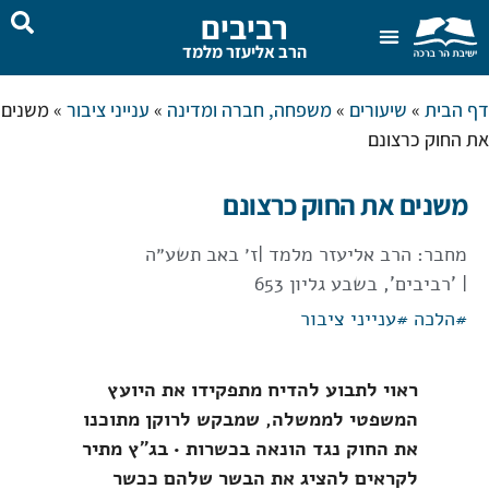
רביבים
הרב אליעזר מלמד
שאל את הרב
בית המדרש
דף הבית
»
שיעורים
»
משפחה, חברה ומדינה
»
ענייני ציבור
»
משנים
את החוק כרצונם
משנים את החוק כרצונם
מחבר:
הרב אליעזר מלמד
|
ז׳ באב תשע״ה
| 'רביבים', בשבע גליון 653
#
הלכה
#
ענייני ציבור
ראוי לתבוע להדיח מתפקידו את היועץ
המשפטי לממשלה, שמבקש לרוקן מתוכנו
את החוק נגד הונאה בכשרות • בג"ץ מתיר
לקראים להציג את הבשר שלהם ככשר