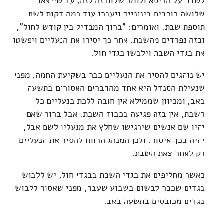
לשבת על הכיסא ולומר שלום זה לזה, עד שייצאו
שלושה כוכבים בינוניים ויעברו עוד כמה דקות לשם
תוספת שבת. ואומרים: "ברוך המבדיל בין קודש לחול",
ובזה נפרדים מהשבת. אחר כך יסירו את הנעליים ויפשטו
את בגדי השבת וילבשו בגדי חול.
יש נוהגים להסיר את הנעליים כבר בשקיעת החמה, מפני
שנעילת הסנדל היא אחד מהדברים האסורים בתשעה
באב, ומכיוון שממילא אין חובה ללכת בנעליים כל
השבת, אין בזה פגיעה בכבוד השבת. אבל ברור שאם
יהיו שם אנשים שירגישו שחלץ את מנעליו לשם אבל,
יהיה בכך איסור. ולכן המנהג הרווח להסיר את הנעליים
רק לאחר צאת השבת.
כאשר מחליפים את בגדי השבת בבגדי חול, יש ללבוש
בגדים שכבר לבשום בשבוע שעבר, מפני שאסור ללבוש
בגדים מכובסים בתשעה באב.