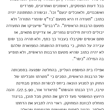
בכל דעות הפוסקים, ראשונים ואחרונים, ספרדים
ואשכנזים, ולאוכלים ינעם" וכו'. ובשורה התחתונה יהיה
כתוב: "תעודה זו היא מטעם 'בד"ץ שומרי התורה' ולא
מטעם הרבנות הראשית". ה"רבנים" שיעניקו את התעודה
יכולים להיות חילונים גמורים, או צדיקים פתאים, או
סתם אנשים שקיבלו בעבור כך כסף, ולא תהיה בכך שום
עבירה על החוק, כי בתעודת ההשגחה המפוארת שלהם
לא יהיה כתוב שהיא מטעם הרבנות הראשית, ולא תופיע
בה המילה "כשר".
אפילו בית המשפט העליון, בהחלטה שפגעה בסמכותה
של הרבנות הראשית, הסכים כי "מטרתו ותכליתו של
החוק הן למנוע הונאה ביחס לכשרות המזון מבחינת
טיבו, דרך הכנתו והגשתו" (תיאדור אור, 27.5.90). והנה
היועץ המשפטי מעז לרוקן את החוק מכל תוכן, בניגוד
מוחלט לכוונת המחוקק. ראוי היה לתבוע את הדחתו
לאלתר. נקווה לפחות שמעשים מקוממים שכאלה