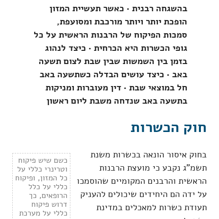
בהשגחה רבנית • כאשר תעשיית המזון
הופכת יותר ויותר מורכבת ומסועפת,
סמכות הפיקוח של הרבנות הראשית על כל
גופי הכשרות היא הכרחית • כיצד לנהוג
בזמן בין השמשות שבין שבת לצום תשעה
באב • כיצד עושים הבדלה כשתשעה באב
חל במוצאי שבת • דין מעוברות ומניקות
בתשעה באב שנדחה משבת ליום ראשון
חוק הכשרות
בחוק איסור הונאה בכשרות משנת
כשם שיש פיקוח
תשמ"ג נקבע כי מועצת הרבנות
וטרינרי כללי על
כל המזון, ופיקוח
הראשית והרבנים המקומיים שהוסמכו
כללי על כלל
על ידה הם היחידים שיכולים להעניק
הרופאים, כך
דרוש פיקוח
תעודת כשרות למאכלים במדינת
כללי על מערכת