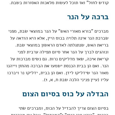
קודש לחול" ואז תוכל לעשות מלאכות האסורות בשבת.
ברכה על הנר
מברכים "בורא מאורי האש" על הנר במוצאי שבת, מפני
שברכת הנר אינה תלויה בכוס היין, אלא היא הודאה על
בריאת האש, שנתגלתה לאדם הראשון במוצאי שבת.
ונוהגים לברך על הנר אחר סיום תפילה ערבית לפני
קריאת איכה, שאז מדליקים נרות. גם נשים מברכות על
הנר. ואם הן בבית הכנסת ישמעו את הברכה מהחזן וייהנו
מאור הנר שידליקו לידן. ואם הן בבית, ידליקו נר ויברכו
עליו (עיין פניני הלכה שבת ח, א, 1).
הבדלה על כוס בסיום הצום
בסיום הצום צריך להבדיל על הכוס, ומברכים שתי
ברכות, "בורא פרי הגפן" ו"המבדיל", אבל אין מברכים