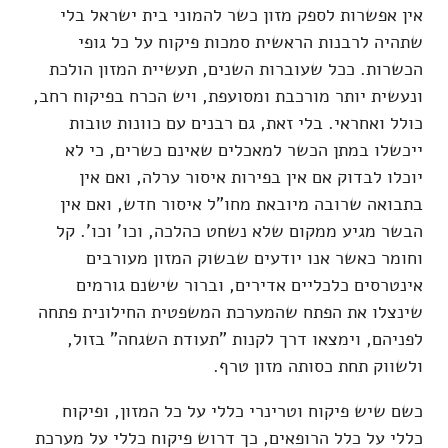
אין אפשרות לספק מזון כשר להמוני בית ישראל בלי
שתהיה לרבנות הראשית סמכות פיקוח על כל גופי
הכשרות. ככל שעוברות השנים, תעשיית המזון הולכת
ונעשית יותר מורכבת ומסועפת, ויש הכרח בפיקוח רחב,
כולל ואחראי. בלי זאת, גם רבנים עם כוונות טובות
ייכשלו במתן הכשר למאכלים שאינם כשרים, כי לא
יוכלו לבדוק אם אין בפירות איסור ערלה, ואם אין
בתבואה שרובה מיובאת מחו"ל איסור חדש, ואם אין
הבשר מגיע ממקום שלא נשחט כהלכה, וכו' וכו'. קל
וחומר כאשר אנו יודעים שבשוק המזון מעורבים
אינטרסים כלכליים אדירים, וברור שישנם גורמים
שינצלו את הפתח שהמערכת המשפטית החילונית פתחה
לפניהם, וימצאו דרך לקנות "תעודת השגחה" בזול,
ולשווק תחת כסותה מזון טרף.
כשם שיש פיקוח וטרינרי כללי על כל המזון, ופיקוח
כללי על כלל הרופאים, כך דרוש פיקוח כללי על מערכת