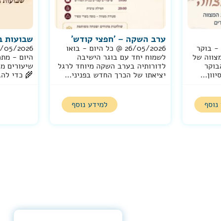
ערב השקה – 'חפצי קודש'
שבועות ב
היום - בוקר
26/05/2026 @ כל היום - בואו
צווה של
לשמוח יחד עם בוגר הישיבה
היום - מתכ
בוקר
לדורותיה בערב השקה מיוחד לרגל
שיעורים מ
יוון…
יציאתו של הכרך החדש בפניני…
🌾 כדי לה
נוסף
למידע נוסף