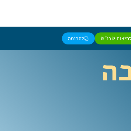
תיאום שבו"ש
לתרומה
כה