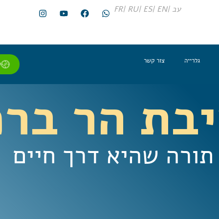
עב |
EN |
ES |
RU |
FR
גלרייה
צור קשר
ל
בת הר בר
תורה שהיא דרך חיים