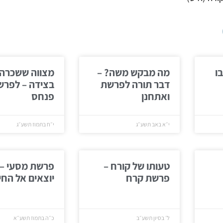
ו
מה מבקש משה? –
מצווה ששכרה
דבר תורה לפרשת
בצידה – לפרש
ואתחנן
פנחס
י״א באב תשע״ג
י״ח בתמוז תשע״ג
טעותו של קורח –
פרשת מסעי –
פרשת קרח
יוצאים אל החי
ל׳ בסיון תשע״ב
כ״ה בתמוז תשע״א