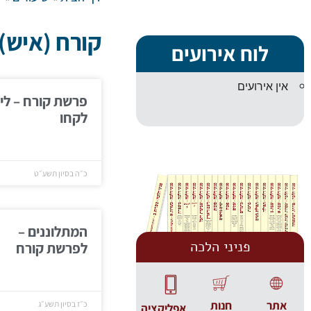
קורח (איש)
לוח אירועים
אין אירועים
פרשת קורח – ליב
לקחו
כ״ה בסיון תשע״ט
המתלוננים –
פניני הלכה
לפרשת קורח
אתר
חנות
כ״ז בסיון תשע״ג
אפליקציה