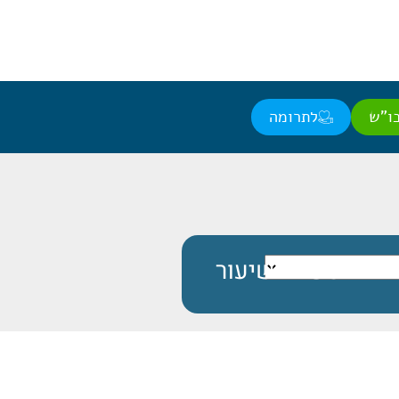
ו"ש
לתרומה