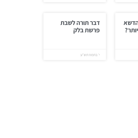
הדשא
דבר תורה לשבת
יותר?
פרשת בלק
י׳ בתמוז תש״ע