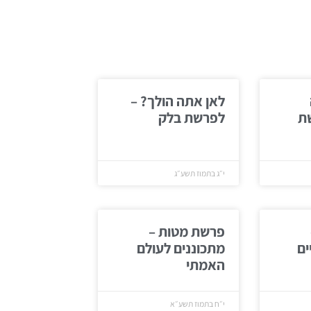
לאן אתה הולך? –
ת
לפרשת בלק
י״ג בתמוז תשע״ג
פרשת מטות –
ים
מתכוננים לעולם
האמתי
י״ח בתמוז תשע״א