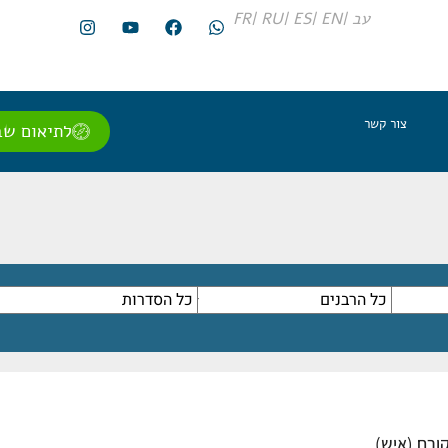
עב |
EN |
ES |
RU |
FR
צור קשר
לתיאום שב
ורח (איש)