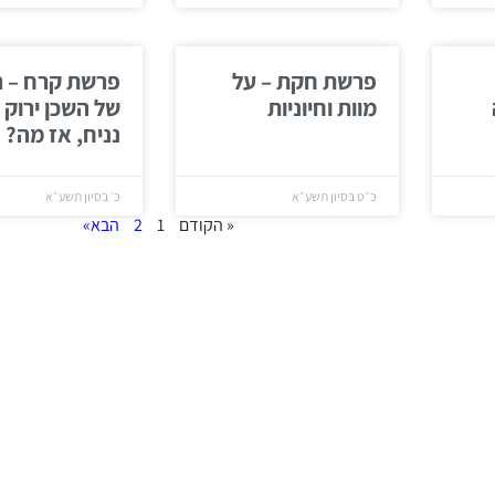
פרשת חקת – על
פרשת קרח – 
מוות וחיוניות
של השכן ירוק 
נניח, אז מה?
כ״ט בסיון תשע״א
כ׳ בסיון תשע״א
« הקודם
1
2
הבא»