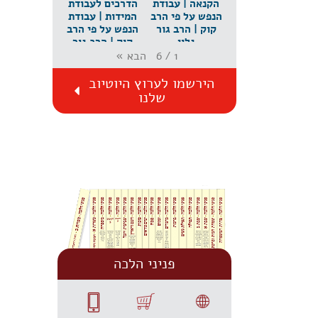
הקנאה | עבודת
הדרכים לעבודת
הנפש על פי הרב
המידות | עבודת
קוק | הרב גור
הנפש על פי הרב
גלון
קוק | הרב גור
גלון
הבא
»
6
/
1
הירשמו לערוץ היוטיוב
שלנו
פניני הלכה