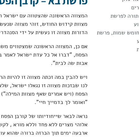
פרשת בא – קרבן הפסח
ים
המצווה הראשונה שהצטווה עם ישראל היא
תורה לפרשת
מצוות קידוש החודש, זוהי מצווה שנעשת
ע
הדורות מצווה זו נעשית על ידי הסנהדרין
ומש שמות
,
פרשת
אם כן, המצווה הראשונה שמצטווים משה 
הפסח, "דברו אל כל עדת ישראל לאמר ב
אבות שה לבית".
ויש להבין במה זכתה מצווה זו להיות הר
לנו שבזכות מצווה זו נגאלו ישראל, שלא
הפסח (ויש אמרים שאף מצוות המילה") ז
"ואומר לך בדמייך חיי".
נראה לבאר שייחודיותו של קורבן הפסח 
אלוהי מצרים ללא פחד וללא מורא , לקש
ארבעה ימים תוך הכרזה ברורה שהוא עומ