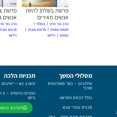
פרשת בשלח| להיות
פרשת צו 
אנשים מאירים
אנשים ג
הרב גור גלון
|
בשלח
|
הרב גור גלו
חומש שמות
|
פרשת שבוע
|
פרשת שבוע
שמות
|
וידאו
וידאו
מסלולי המשך
תכניות הלכה
שילובים – כפר סטודנטים
והערב נא – ישיבות 
תורני
הפנינה
כולל רבנות והוראה
ביום
תכנית בוגרי צבא
לעדכון בווא
מדרשת תורת חיים – כפר