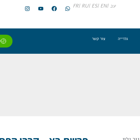
עב |
EN |
ES |
RU |
FR
גלרייה
צור קשר
ל
ור גלון