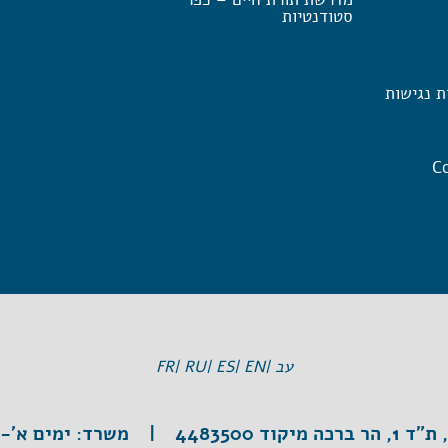
סטודנטיות
ת נגישות
Co
עב |
EN |
ES |
RU |
FR
וד 4483500 |
משרד:
ימים א'-ה', 3:30