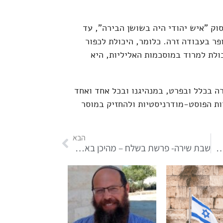
וק "איש יהודי היה בשושן הבירה", עד
ר בעבודה זרה. כלומר, היכולת לכפור
ולת למרוד במוסכמות האליליות, היא
רה בכלל ובפרט, במנהיגנו ובכל אחד ואחד
ות הפוסט-מודרניסטיות ולהחזיק במוסר
הבא
ה הרעותה? – דבר תורה לפרשת השבוע
שבת שירה- פרשת בשלח – מהיכן באה השירה?