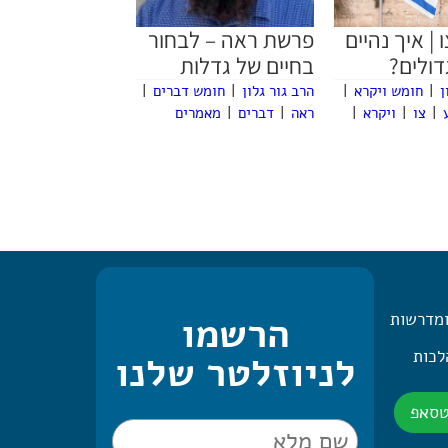
| איך נהיים
פרשת ראה – לבחור
דולים?
בחיים של גדלות
ן
|
חומש ויקרא
|
הרב גור גלון
|
חומש דברים
|
|
צו
|
ויקרא
|
ראה
|
דברים
|
מאמרים
ומדרשות
הרשמו
 היומית – 2 הלכות
לניוזלטר שלנו
טסאפ