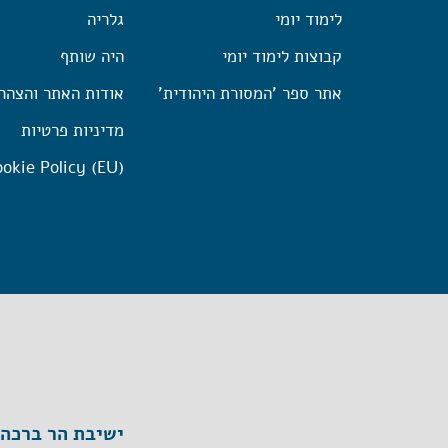
לימוד יומי
גלריה
קבוצות לימוד יומי
היה שותף
אתר ספר 'המסורת היהודית'
אודות האתר והצהר
מדיניות פרטיות
okie Policy (EU)
ישיבת הר ברכה, ת"ד 1, הר ברכה מיק