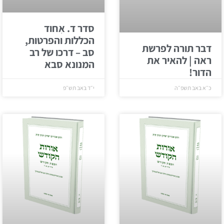
סדר ד. אִחוד
הכללות והפרטות,
דבר תורה לפרשת
סב – דרכו של רב
ראה | להאיר את
המנונא סבא
הדור!
כ״א באב תשפ״ה
י״ד באב תש״פ