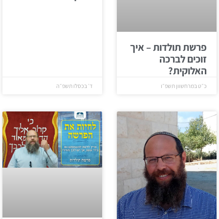
פרשת תולדות – איך
זוכים לברכה
האלוקית?
כ״ט במרחשוון תשפ״ו
ד׳ בכסלו תשפ״ה