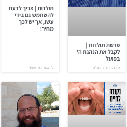
תולדות | צריך לדעת
להשתמש גם בידי
עשו, אך יש לכך
מחיר!
פרשת תולדות |
לקבל את הנהגת ה'
בפועל
כ״ז במרחשוון תשפ״ה
כ״ז במרחשוון תשפ״ה