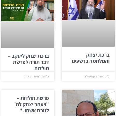
ברכת יצחק
ברכת יצחק ליעקב –
והמלחמה ברשעים
דבר תורה לפרשת
תולדות
כ״ט במרחשוון תשפ״ב
כ״ט במרחשוון תשפ״ב
פרשת תולדות –
"ויעתר יצחק לה'
לנוכח אשתו.."