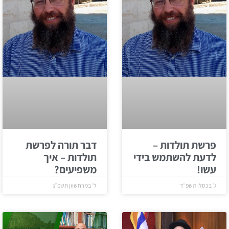
פרשת תולדות –
דבר תורה לפרשת
לדעת להשתמש בידי
תולדות – איך
עשו!
משפיעים?
ג׳ בכסלו תשפ״ד
ל׳ במרחשוון תשפ״ג