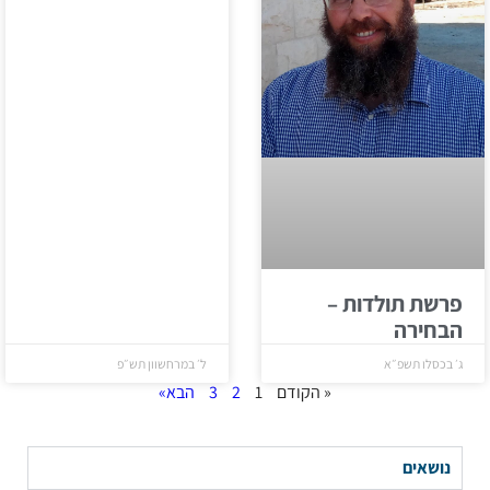
פרשת תולדות –
הבחירה
ג׳ בכסלו תשפ״א
ל׳ במרחשוון תש״פ
« הקודם
1
2
3
הבא»
נושאים