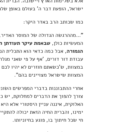
אלא בשלימות הארץ ויישובה. הברית האל
ישראל, הופעת דבר ה' בעולם באופן שלם
כמו שכותב הרב באדר היקר:
"
…מההרגשה הגדולה של המוסר האדיר, 
המעשיות כולן,
שבאמת עיקר תעודתן הו
הגמורה
, אבל כמה כדאי הוא התכלית הנ
עבודת דור דורים, 'אף על פי שאני מגלה
במצוות, ש'כשאתם חוזרים לא יהיו לכם 
המצוות שישראל מצויינים בהם".
אחרי ההתבוננות בדברי המפרשים השונים,
צורך להפוך את הדברים למחלוקת, יש כא
האלוקית, איננה עניין היסטורי אלא היא 
ימינו, והברית החיה הזאת יכולה להתקיי
חי שכל חיתוך בו, פוגע בחיוניותו.