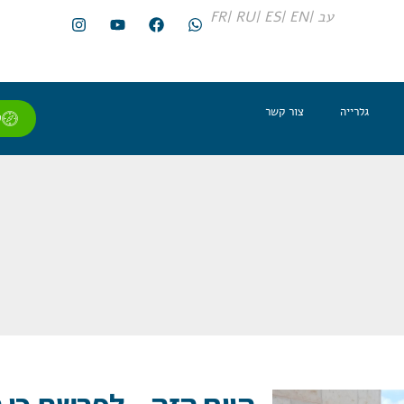
עב |
EN |
ES |
RU |
FR
גלרייה
צור קשר
ל