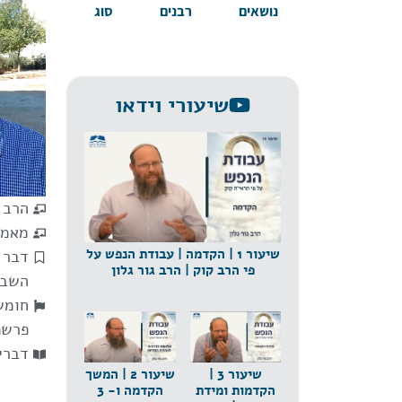
נושאים
רבנים
סוג
שיעורי וידאו
הרב ג
מאמר
שיעור 1 | הקדמה | עבודת הנפש על
דבר 
פי הרב קוק | הרב גור גלון
השבו
חומש
פרשת
דברי
שיעור 3 |
שיעור 2 | המשך
הקדמות ומידת
הקדמה ו- 3