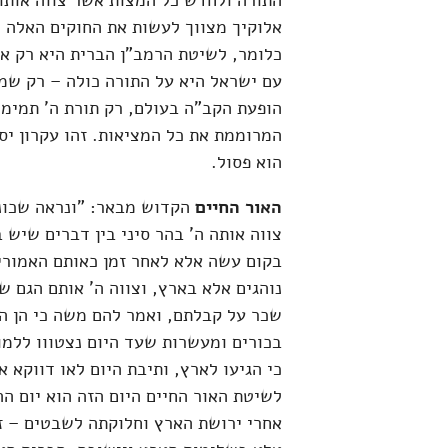
התורה ולחדש כל המצות אשר צווה אותו 
אלוקיך מצווך לעשות את החוקים האלה ו
כלומר, לשיטת הרמב"ן הברית היא רק אח
עם ישראל היא על התורה כולה – רק שמי
הופעת הקב"ה בעולם, רק תורת ה' תמימ
המרוממת את כל המציאות. זהו עקרון יס
הוא פסול.
האור החיים
הקדוש מבאר: "ונראה שכונת
צווה אותה ה' בהר סיני בין דברים שיש 
בקום עשה אלא לאחר זמן כאותם האמורי
נוהגים אלא בארץ, וצווה ה' אותם הגם 
שכר על קבלתם, ואמר להם משה כי הן ה
בכורים ומעשרות שעד היום נצטווו ללמו
כי הגיעו לארץ, ותיבת היום לאו דווקא א
לשיטת האור החיים היום הזה הוא יום ה
אחרי ירושת הארץ וחלוקתה לשבטים – זה