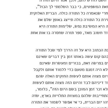
השם לחדש להם, ולכך אמר היום הזה ה'
את המשפטים, כי כבר השלמתי לך הכול",
רי שנאמרה כל התורה כולה. הברית האלוקית
רת כל התורה כולה תייצג באופן שלם את
ה היא המשיבת נפש, שלימות התורה היא
וד חשוב מאד, ספר תורה שחסרה בו אות אחת
 הכתוב היא על זה הדרך לפי שכל התורה
בהם קום עשה באותו זמן בין דברים שאינם
ם בפרשה זאת, בכורים ומעשרות שאינם
שלא היה זמנם מטעם כדי ללמוד אותם ולקבל
יום מצוה אותם לעשות החוקים האלה שהם
ד דיניהם לבד והיום הזה מצוה אותם לעשות
לא זכר זמן המוכן בשם היום הזה", כלומר,
התחייבות שלהם במצוות התלויות בארץ, שזה
ו יום הברית, כי אי אפשר לשמור את התורה