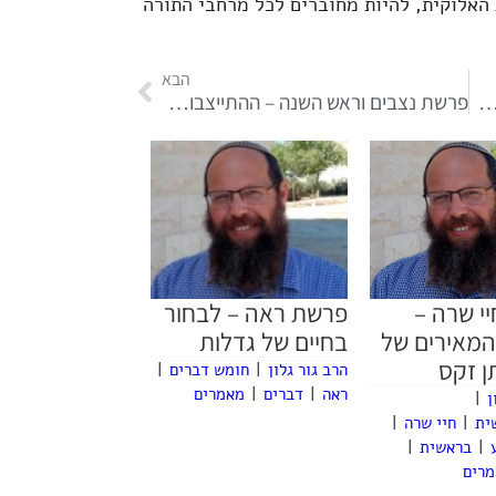
ת האלוקית, להיות מחוברים לכל מרחבי התורה
הבא
ם מדין אשת יפת תואר? | פרשת כי תצא
פרשת נצבים וראש השנה – ההתייצבות להמלכת ה'
י שרה –
פרשת ראה – לבחור
המאירים של
בחיים של גדלות
ן זקס
הרב גור גלון
|
חומש דברים
|
ראה
|
דברים
|
מאמרים
ן
|
ית
|
חיי שרה
|
|
בראשית
|
רים