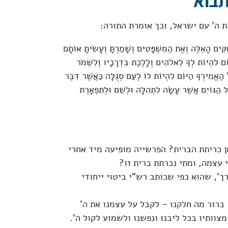
תבוא
 ה' עם ישראל, וכך אומרת התורה:
ִּים הָאֵלֶּה וְאֶת הַמִּשְׁפָּטִים וְשָׁמַרְתָּ וְעָשִׂיתָ אוֹתָם
וֹם לִהְיוֹת לְךָ לֵאלֹהִים וְלָלֶכֶת בִּדְרָכָיו וְלִשְׁמֹר
ה' הֶאֱמִירְךָ הַיּוֹם לִהְיוֹת לוֹ לְעַם סְגֻלָּה כַּאֲשֶׁר דִּבֶּר
ָּל הַגּוֹיִם אֲשֶׁר עָשָׂה לִתְהִלָּה וּלְשֵׁם וּלְתִפְאָרֶת
מן כריתת הברית? הפרשייה מופיעה מיד אחרי
 עצמה, ומתי נכרתת ברית זו?
ך', שהוא כפי שכותב רש"י ביטוי ייחודי
ברור מה חלקנו – לקבל על עצמנו את ה'
צוותיו בכל ליבנו ונפשנו ולשמוע לקול ה'.