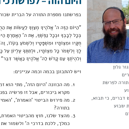
היום הזה – לפרשת כי 
בפרשתנו מספרת התורה על הברית שכורת
"הַיּוֹם הַזֶּה ה' אֱלֹהֶיךָ מְצַוְּךָ לַעֲשׂוֹת אֶת הַחֻק
בְּכָל לְבָבְךָ וּבְכָל נַפְשֶׁךָ, אֶת ה' הֶאֱמַרְתָּ הַיּ
חֻקָּיו וּמִצְו‍ֹתָיו וּמִשְׁפָּטָיו וְלִשְׁמֹעַ בְּקֹלוֹ, וַ
לָךְ וְלִשְׁמֹר כָּל מִצְו‍ֹתָיו, וּלְתִתְּךָ עֶלְיוֹן עַל כ
וְלִהְיֹתְךָ עַם קָדֹשׁ לַה' אֱלֹהֶיךָ כַּאֲשֶׁר דִּבֵּר"
ור גלון
ויש להתבונן בכמה וכמה עניינים:
ים
תורה לפרשת
מה הכוונה 'היום הזה', מתי הוא ז
ע
מקרא ביכורים, אבל זו פרשיה בפני
 דברים
,
כי תבוא
,
מה פירוש הביטוי 'האמרת', 'האמיר
 שבוע
בתורה?
ם
מהצד שלנו, חוץ מהביטוי האמרת, 
כמלך, ללכת בדרכי ה' ולשמור את מ