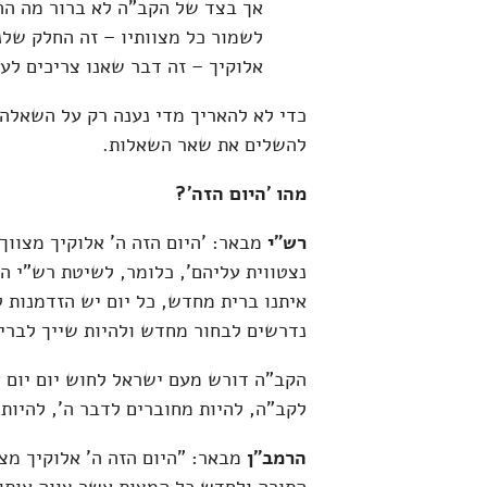
אך בצד של הקב"ה לא ברור מה ההת
לשמור כל מצוותיו – זה החלק שלנ
אלוקיך – זה דבר שאנו צריכים לעש
כדי לא להאריך מדי נענה רק על השאלה 
להשלים את שאר השאלות.
מהו 'היום הזה'?
רש"י
מבאר: 'היום הזה ה' אלוקיך מצווך 
נצטווית עליהם', כלומר, לשיטת רש"י היו
איתנו ברית מחדש, כל יום יש הזדמנות ל
נדרשים לבחור מחדש ולהיות שייך לברית
הקב"ה דורש מעם ישראל לחוש יום יום א
לקב"ה, להיות מחוברים לדבר ה', להיו
הרמב"ן
מבאר: "היום הזה ה' אלוקיך מצ