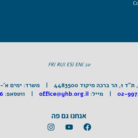
Co
עב |
EN |
ES |
RU |
FR
וד 4483500 |
משרד:
ימים א'-ה', 3:30
02-997
|
מייל:
office@yhb.org.il
| ווטסאפ:
6
אנחנו גם פה