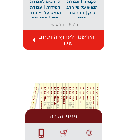
הקנאה | עבודת
הדרכים לעבודת
הנפש על פי הרב
המידות | עבודת
קוק | הרב גור
הנפש על פי הרב
גלון
קוק | הרב גור
גלון
הבא
»
6
/
1
הירשמו לערוץ היוטיוב
שלנו
פניני הלכה