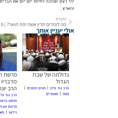
יהי רצון שנזכה לחיות יום יום את הברי
והארץ.
הקודם
מה לומדי
אולי יעניין אותך
גדולתה של שבת
פרשת חי
הגדול
מדבריו 
הרב יונת
הרב גור גלון
|
חגים וזמנים
|
פסח
|
מאמרים
הרב גור גלו
חומש בראש
פרשת שבוע
וידאו
|
מאמ