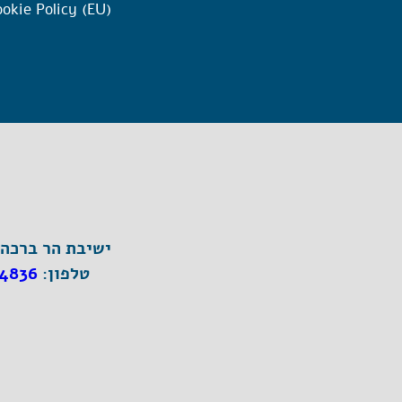
okie Policy (EU)
ישיבת הר ברכה, ת"ד 1, הר ברכה מיק
טלפון:
4836