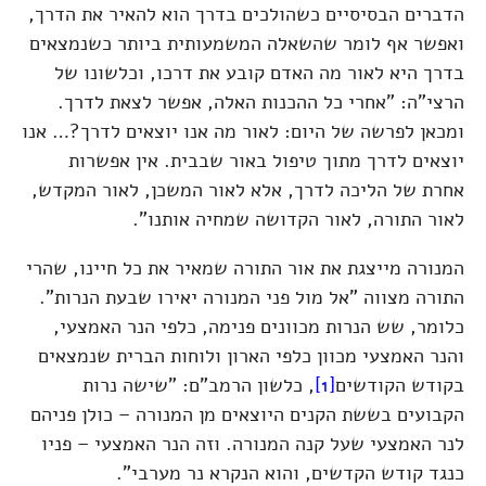
הדברים הבסיסיים כשהולכים בדרך הוא להאיר את הדרך,
ואפשר אף לומר שהשאלה המשמעותית ביותר כשנמצאים
בדרך היא לאור מה האדם קובע את דרכו, וכלשונו של
הרצי"ה: "אחרי כל ההכנות האלה, אפשר לצאת לדרך.
ומכאן לפרשה של היום: לאור מה אנו יוצאים לדרך?… אנו
יוצאים לדרך מתוך טיפול באור שבבית. אין אפשרות
אחרת של הליכה לדרך, אלא לאור המשכן, לאור המקדש,
לאור התורה, לאור הקדושה שמחיה אותנו".
המנורה מייצגת את אור התורה שמאיר את כל חיינו, שהרי
התורה מצווה "אל מול פני המנורה יאירו שבעת הנרות".
כלומר, שש הנרות מכוונים פנימה, כלפי הנר האמצעי,
והנר האמצעי מכוון כלפי הארון ולוחות הברית שנמצאים
בקודש הקודשים
[1]
, כלשון הרמב"ם: "שישה נרות
הקבועים בששת הקנים היוצאים מן המנורה – כולן פניהם
לנר האמצעי שעל קנה המנורה. וזה הנר האמצעי – פניו
כנגד קודש הקדשים, והוא הנקרא נר מערבי".