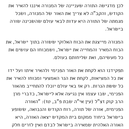
לכן מדגישה התורה שעניינה של המנורה איננו להאיר את
הקודש, והקב"ה לא צריך את האור של המנורה, ושכל
מגמתה של התורה היא עדות לבאי עולם שהשכינה שורה
בישראל.
המנורה מייצגת את הכוח האלוקי ששורה בתוך ישראל, את
הכוח המאיר והמחייה את ישראל, ושמכוחו הם עושים את
כל מעשיהם, ואת שליחותם בעולם.
תפקידנו הוא לקחת את האור הפנימי ולהאיר איתו ועל ידו
את כל המציאות, לקחת את הנר האמצעי ומכוחו להאיר את
כל ששת הנרות. רק אז באי עולם יוכלו להתחייב מהאור
הפנימי, שבו עצמו אין נגיעה אלא לישראל, כדברי מרן
הרב קוק זצ"ל (עין אי"ה שבת פ"ב, טז): "האורה
הפנימית, אורה של תורה, רוח הקודש והנבואה, ששופע
בישראל ביחוד ממקום בית המקדש יצאה האורה, היא
האורה האלהית שמאירה בישראל לבדם ואין לזרים חלק