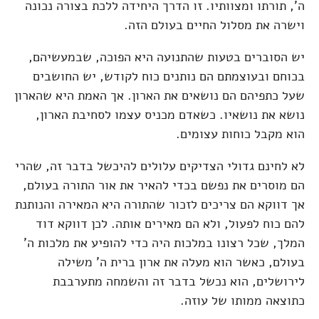
ה', תורתו ומצוותיו. זו הדרך היחידה ללכת בצורה נכונה
וישרה את מסלול החיים בעולם הזה.
יש הסוברים בטעות שהתנועה היא הפוכה, שבמעשיהם,
בכוחם ובעוצמתם הם נותנים כוח לקודש, יש החושבים
שעל כתפיהם הם נושאים את הארון. אך האמת היא שהארון
נושא את נושאיו. כשאדם מכניס עצמו לסחיבת הארון,
הוא מקבל כוחות עצומים.
לא לחינם גדולי הצדיקים עלולים להיכשל בדבר זה, שהרי
הם מוסרים את נפשם בכדי להאיר את אור התורה בעולם,
אך דווקא הם צריכים לזכור שהתורה היא המאירה והנותנת
להם כוח לפעול, ולא הם מאירים אותה. לכן דווקא דוד
המלך, שכל רצונו במלכות היה כדי להופיע את מלכות ה'
בעולם, כאשר הוא מעלה את ארון ברית ה' משילה
לירושלים, הוא נכשל בדבר זה והשמחה מתערבבת
כתוצאה ממותו של עוזה.