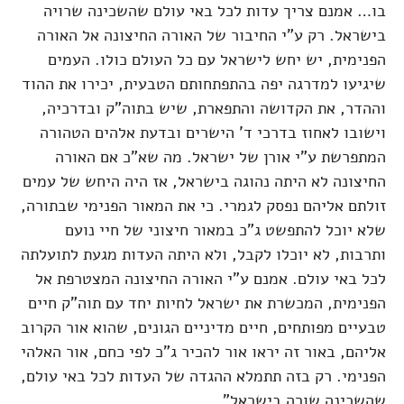
בו… אמנם צריך עדות לכל באי עולם שהשכינה שרויה
בישראל. רק ע"י החיבור של האורה החיצונה אל האורה
הפנימית, יש יחש לישראל עם כל העולם כולו. העמים
שיגיעו למדרגה יפה בהתפתחותם הטבעית, יכירו את ההוד
וההדר, את הקדושה והתפארת, שיש בתוה"ק ובדרכיה,
וישובו לאחוז בדרכי ד' הישרים ובדעת אלהים הטהורה
המתפרשת ע"י אורן של ישראל. מה שא"כ אם האורה
החיצונה לא היתה נהוגה בישראל, אז היה היחש של עמים
זולתם אליהם נפסק לגמרי. כי את המאור הפנימי שבתורה,
שלא יוכל להתפשט ג"כ במאור חיצוני של חיי נועם
ותרבות, לא יוכלו לקבל, ולא היתה העדות מגעת לתועלתה
לכל באי עולם. אמנם ע"י האורה החיצונה המצטרפת אל
הפנימית, המכשרת את ישראל לחיות יחד עם תוה"ק חיים
טבעיים מפותחים, חיים מדיניים הגונים, שהוא אור הקרוב
אליהם, באור זה יראו אור להכיר ג"כ לפי כחם, אור האלהי
הפנימי. רק בזה תתמלא ההגדה של העדות לכל באי עולם,
שהשכינה שורה בישראל".