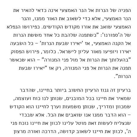
הפניה של הנרות אל הנר האמצעי אינה כדאי להאיר את
הנר האמצעי, אלא כדי לשאוב את האור ממנו, והנר
האמצעי שואב את אורו מקודש הקודשים. כפירושו הנפלא
של ה'ספורנו': "כשתפנה שלהבת כל אחד מששת הנרות
אל הקנה האמצעי, אז 'יאירו שבעת הנרות' – כל השבעה
יאירו ויופיעו מאור עליון לישראל. כלומר, פירוש הפסוק
"בהעלותך את הנרות אל מול פני המנורה" – הוא שכאשר
תפנה את הנרות אל פני המנורה, רק אז "יאירו שבעת
הנרות".
ברעיון זה גנוז הרעיון החשוב ביותר בחיינו, שהדבר
שמאיר את חיינו בכל המובנים, שנותן לנו כוח ועוצמה,
שמכוון ומדריך, שנותן משמעות וערך לחיינו הוא הקודש
– הוא הדבר ממנו אנו שואבים את הכל. אלא שבכדי
שנצליח לעשות זאת מוטל עלינו לכוון את חיינו נוכח פני
ה', לכוון את חיינו לשאוב קדושה, הדרכה ואורה מרצון