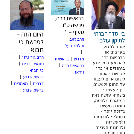
בראשית רבה,
פרשה ט"ו
סעיף – ו'
בין סדר חברתי
היום הזה –
הרב זאב
לתיקון עולם
לפרשת כי
סולטנוביץ'
אסור לפגוע
תבוא
בערבים או
|
ברכושם כדי
הרב גור גלון
|
מדרש
|
בראשית
|
להרתיעם מלפגוע
חומש דברים
|
בראשית רבה
|
ביהודים או כדי
כי תבוא
|
וידאו
לגרשם • אסור
פרשת שבוע
|
לשום אדם לעבור
דברים
|
מאמרים
|
על החוק ולעשות
דין לעצמו •
פרשת שבוע
כשהוא עושה זאת
במסגרת מלחמה,
חומרת מעשיו
גדולה יותר •
כתחליף לתרומות
ולמעשרות
ולמתנות העניים
הורו חכמים