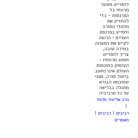
להפריש מעשר
מרווחי כל
הפרנסות - כדי
להחזיק את
מלמדי התורה
ולסייע בפרנסת
העניים • הרוצה
לקיים את המצווה
במידה טובה,
צריך להפריש
חומש מרווחיו •
העיסוק בחוכמות
העולם אינו נחשב
ביטול תורה, מפני
שחוכמת הבורא
מתגלה בבריאה
על כל מרכיביה
הרב אליעזר מלמד
|
רביבים
|
רביבים
|
מאמרים