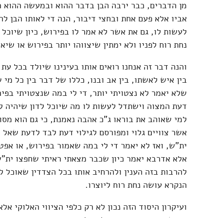
מן הדברים, כבר ירבה הבן בדבר ההוא ובמעשה ההוא כ
אביו אלא פעם אחת ובחצי דיבור, הנה די לאותו הבן להב
לעשות לו, גם את אשר לא אמר לו בפירוש, כיון שיוכל
נחת רוח לפניו ולא ימתין שיצווהו יותר בפירוש או שיא
והנה דבר זה אנחנו רואים אותו בעינינו שיולד בכל עת 
בין איש לאשתו, בין אב ובנו, כללו של דבר בין כל מי
שלא יאמר לא נצטויתי יותר, די לי במה שנצטויתי בפי
דעת המצוה וישתדל לעשות לו מה שיוכל לדון שיהיה לו
למי שאוהב את בוראו ג"כ אהבה נאמנת, כי גם הוא מסוג
אשר צוויים גלוי ומפורסם לגילוי דעת לבד לדעת שאל ה
ית"ש, ואז לא יאמר די לי במה שאמור בפירוש, או אפט
אלא אדרבא יאמר כיון שכבר מצאתי ראיתי שחפצו ית"ש 
להרבות בזה הענין ולהרחיב אותו בכל הצדדין שאוכל לד
הנקרא עושה נחת רוח ליוצרו.
ועיקרון היסוד הזה נכון לא רק כלפי הציווי האלוקי אל