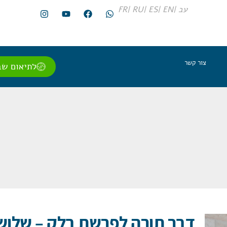
עב |
EN |
ES |
RU |
FR
צור קשר
לתיאום שב
דבר תורה לפרשת בלק – שלוש