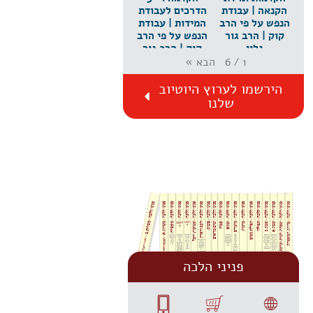
הקנאה | עבודת
הדרכים לעבודת
הנפש על פי הרב
המידות | עבודת
קוק | הרב גור
הנפש על פי הרב
גלון
קוק | הרב גור
גלון
הבא
»
6
/
1
הירשמו לערוץ היוטיוב
שלנו
פניני הלכה