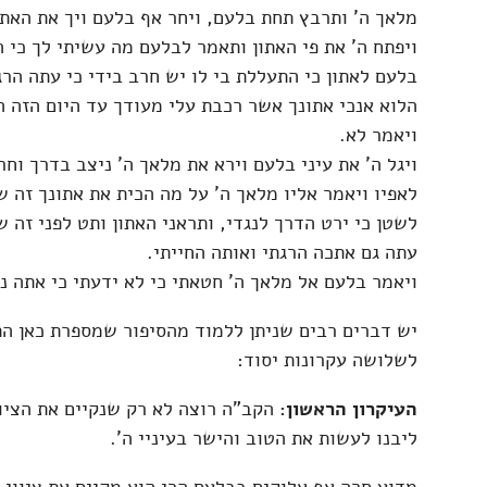
מלאך ה' ותרבץ תחת בלעם, ויחר אף בלעם ויך את האתו
ויפתח ה' את פי האתון ותאמר לבלעם מה עשיתי לך כי 
בלעם לאתון כי התעללת בי לו יש חרב בידי כי עתה הר
הלוא אנכי אתונך אשר רכבת עלי מעודך עד היום הזה 
ויאמר לא.
ויגל ה' את עיני בלעם וירא את מלאך ה' ניצב בדרך וחר
לאפיו ויאמר אליו מלאך ה' על מה הכית את אתונך זה ש
לשטן כי ירט הדרך לנגדי, ותראני האתון ותט לפני זה ש
עתה גם אתכה הרגתי ואותה החייתי.
ויאמר בלעם אל מלאך ה' חטאתי כי לא ידעתי כי אתה 
יש דברים רבים שניתן ללמוד מהסיפור שמספרת כאן התו
לשלושה עקרונות יסוד:
העיקרון הראשון:
הקב"ה רוצה לא רק שנקיים את הציוו
ליבנו לעשות את הטוב והישר בעיניי ה'.