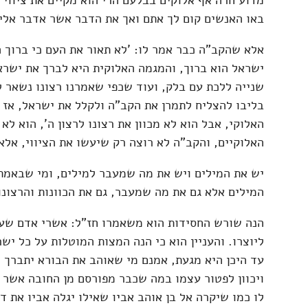
מדוע חרה אף אלוקים בבלעם הרי הוא מקיים את ציווי 
באו האנשים קום לך אתם ואך את הדבר אשר אדבר אלי
אלא שהקב"ה כבר אמר לו: 'לא תאור את העם כי ברוך 
ישראל הוא ברוך, והמגמה האלוקית היא לברך את ישרא
שנייה ללכת עם בלק, ועוד שכפי שאמרנו רצונו נשאר ל
בליבו להצליח לתמרן את הקב"ה ולקלל את ישראל, אז 
האלוקי, אבל הוא לא מכוון את רצונו לרצון ה', הוא לא
האלוקיים, והקב"ה לא רוצה רק שיעשו את הציווי, אלא
יש את המילים ויש את מה שמעבר למילים, ומי שבאמת
המילים אלא גם את מה שמעבר, גם את הכוונות והרצונ
הנה שורש החסידות הוא משאמרו חז"ל: אשרי אדם שעמ
ליוצרו. והעניין הוא כי הנה המצות המוטלות על כל ישר
עד היכן היא מגעת, אמנם מי שאוהב את הבורא יתברך
ויכוון לפטור עצמו במה שכבר מפורסם מן החובה אשר 
לו כמו שיקרה אל בן אוהב אביו שאילו יגלה אביו את ד