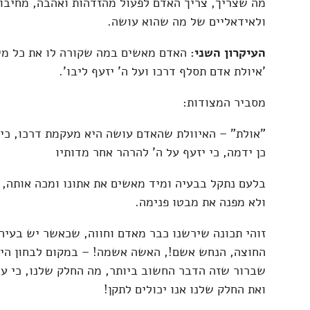
מה שצריך, צריך האדם לפעול מהזדהות ואהבה, מחיבו
ולאידאליים של מה שהוא עושה.
העיקרון השני:
האדם מאשים במה שקורה לו את כל מי
'איולת אדם תסלף דרכו ועל ה' יזעף ליבו'.
מסביר המצודות:
"אולת" – האיוולת שהאדם עושה היא מעקמת דרכו, כי ע
כן ידמה, כי יזעף על ה' להרהר אחר מדותיו
בלעם נתקל בבעיה ומיד מאשים את אתונו ומכה אותה,
ולא מפנה את מבטו פנימה.
זוהי תכונה שירשנו כבר מאדם וחווה, שכאשר יש בעי
החוצה, הנחש אשם!, האשה אשמה! – במקום לבחון היט
שברור שזה הדבר החשוב ביותר, מה החלק שלנו, כי על
ואת החלק שלנו אנו יכולים לתקן!