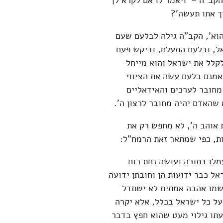
הקב"ה – 'ויאמר לו אם לקרא לך
ך אתו תעשה'?
הוא', הקב"ה גילה לבלעם שעם
ל, ובלעם התעלם, וביקש פעם
קלל את ישראל והוא מייחל
אמנם בלעם עשה את הציווי
 מחובר לערכים והאידאליים
 שהאדם יהיה מחובר לרצון ה'.
 אוהב ה', לא מחפש רק את
ות, כפי שמתאר זאת הרמח"ל:
לו בתורה ועושה נחת רוח
אל כבר ידועות הן וחובתן ידועה
 שמו אהבה אמתית לא ישתדל
על כל ישראל בכלל, אלא יקרה
עתו גילוי מעט שהוא חפץ בדבר