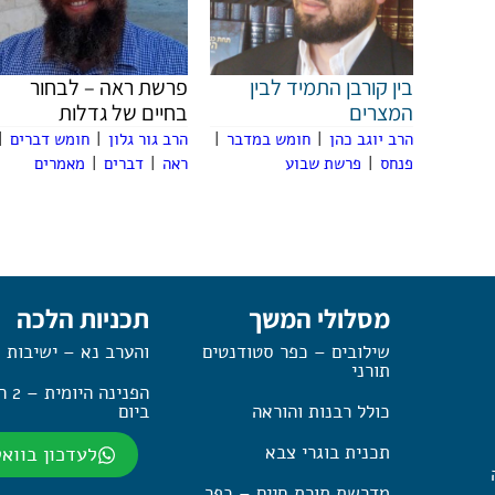
בין קורבן התמיד לבין
פרשת ראה – לבחור
המצרים
בחיים של גדלות
הרב יוגב כהן
|
חומש במדבר
|
הרב גור גלון
|
חומש דברים
|
פנחס
|
פרשת שבוע
ראה
|
דברים
|
מאמרים
מסלולי המשך
תכניות הלכה
שילובים – כפר סטודנטים
והערב נא – ישיבות 
תורני
הפנינה
כולל רבנות והוראה
ביום
תכנית בוגרי צבא
לעדכון בווא
מדרשת תורת חיים – כפר