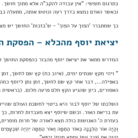
בתרגום חופשי: "אין עבודה להקב"ה אלא מתוך חושך. ו
וכאשר האדם נמצא בדרך רעה ונוטש אותה, מתעלה כבוד
כך שמתברר 'הפוך על הפוך' – ש'בזכות' החושך יש מצ
יציאת יוסף מהכלא – הפסקת ה
המדרש מתאר את יציאת יוסף מהבור כהפסקת החושך וז
" ויהי מקץ שנתים ימים, (איוב כח) קץ שם לחשך, זמן 
באפילה…, דבר אחר קץ שם לחשך, זמן נתן ליוסף כמה
האסורים, כיון שהגיע הקץ חלם פרעה חלום. (בראשית ר
השלכתו של יוסף לבור היא ביטוי לחשכת העולם שהיי
עת בריאת האור. וכשם שיוסף יצא מעבדות לחרות, כך 
בעזרת ה' האנושות כולה תצא לאורה של חרות מוסרית, כ
וְהָיָה אוֹר הַלְּבָנָה כְּאוֹר הַחַמָּה וְאוֹר הַחַמָּה יִהְיֶה שִׁבְעָתַיִם 
יְהוָה אֶת שֶׁבֶר עַמּוֹ וּמַחַץ מַכָּתוֹ יִרְפָּא".