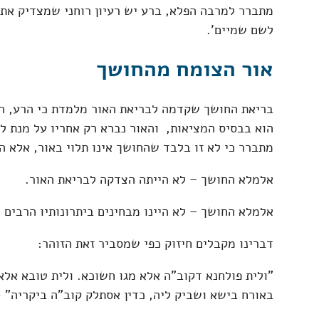
מתברר למרבה הפלא, ברע יש רעיון רוחני שמצדיק את ק
לשם שמיים'.
אור הצומח מהחושך
בריאת החושך שקדמה לבריאת האור מלמדת כי הרע, החי
הוא בבסיס המציאות, והאור נברא רק אחריו על מנת לה
מתברר כי לא זו בלבד שהחושך אינו תלוי באור, אלא ה
אלמלא החושך – לא הייתה הצדקה לבריאת האור.
אלמלא החושך – לא היינו מבחינים ביתרונותיו הרבים 
דברינו מקבלים חיזוק כפי שמסביר זאת הזוהר:
"ולית פולחנא דקוב"ה אלא מגו חשוכא. ולית טובא אלא
באורח בישא ושביק ליה, כדין אסתלק קוב"ה ביקריה" (