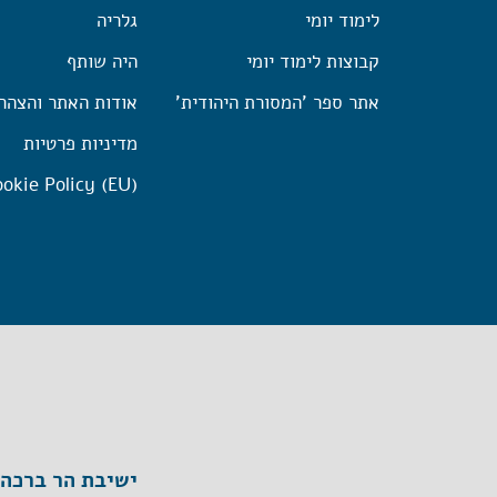
לימוד יומי
גלריה
קבוצות לימוד יומי
היה שותף
אתר ספר 'המסורת היהודית'
אודות האתר והצהר
מדיניות פרטיות
okie Policy (EU)
ישיבת הר ברכה, ת"ד 1, הר ברכה מיק