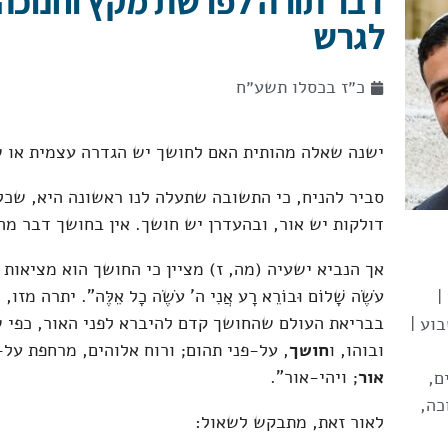
דבר תורה לפרשת מקץ וחנוכה 
לגרש
כ״ז בכסלו תשע״ח
ישנה שאלה מהותית האם לחושך יש הגדרה עצמית או ש
סביר להניח, כי התשובה שתעלה לנו ראשונה היא, שכל
דולקות יש אור, ובהעדרן יש חושך. אין בחושך דבר מה
אך הנביא ישעיה (מה, ז) מציין כי החושך הוא מציאות שנ
עֹשֶׂה שָׁלוֹם וּבוֹרֵא רָע אֲנִי ה' עֹשֶׂה כָל אֵלֶּה". יתר
|
בבריאת העולם שהחושך קדם להיברא לפני האור, כפי ש
וע |
ובוהו, ו
חושך
, על-פני תהום; ורוח אלוהים, מרחפת על-
אור
; ויהי-אור".
ם
,
כה
,
לאור זאת, מתבקש לשאול: