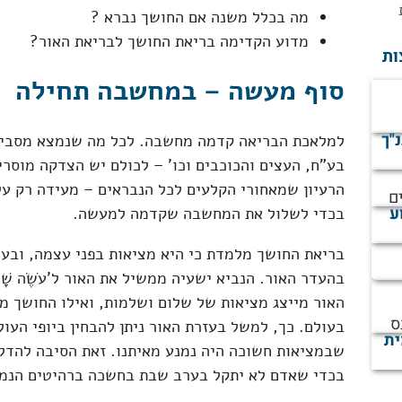
מה בכלל משנה אם החושך נברא ?
מדוע הקדימה בריאת החושך לבריאת האור?
ות
סוף מעשה – במחשבה תחילה
נ"ך
למלאכת הבריאה קדמה מחשבה. לכל מה שנמצא מסביבנ
בע"ח, העצים והכוכבים וכו' – לכולם יש הצדקה מוסרי
הרעיון שמאחורי הקלעים לכל הנבראים – מעידה רק על 
ם
ע
בכדי לשלול את המחשבה שקדמה למעשה.
בריאת החושך מלמדת כי היא מציאות בפני עצמה, ובעל
בהעדר האור. הנביא ישעיה ממשיל את האור ל'עֹשֶׂה שָׁלוֹ
האור מייצג מציאות של שלום ושלמות, ואילו החושך מ
ס
בעולם. כך, למשל בעזרת האור ניתן להבחין ביופי העול
ית
שבמציאות חשוכה היה נמנע מאיתנו. זאת הסיבה להדל
בכדי שאדם לא יתקל בערב שבת בחשכה ברהיטים הנמצ