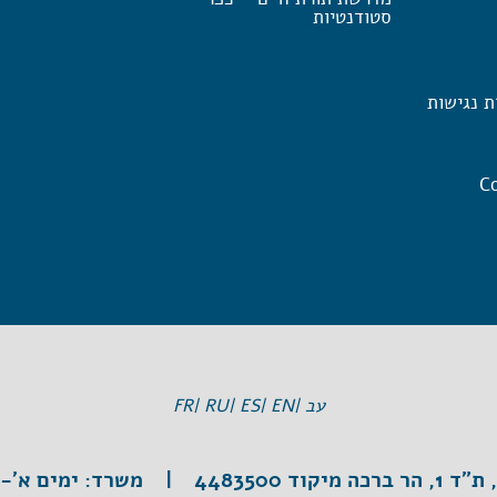
סטודנטיות
ת נגישות
Co
עב |
EN |
ES |
RU |
FR
וד 4483500 |
משרד:
ימים א'-ה', 3:30