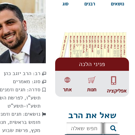
נושאים
רבנים
סוג
פניני הלכה
רב:
הרב יוגב כהן
סוג:
מאמרים
סדרה:
חגים וזמנים 
אתר
חנות
אפליקציה
תשע"ו
,
לפרשת השב
תשע"ו-תשע"ט
שאל את הרב
נושאים:
חגים וזמני
חומש בראשית
,
חנו
מקץ
,
פרשת שבוע