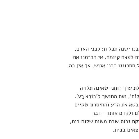
ו ישנה תכלית: לבני האדם,
ת לעצם קיומם. אי הכרתנו את
חסרוננו כבני אנוש, אך אין בה
ת ערך רוחני שאינה תלויה
ם', ואת החושך ל'בוֹרֵא רָע'.
בטא את הרע והחיסרון שקיים
ם ולקדם אותו – דבר
קת נרות שבת משום שלום בית,
אים בבית.