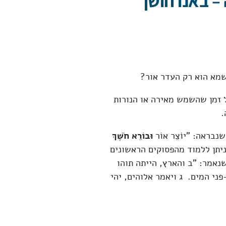
– באנו חושך
מא הוא רק העדר אור?
 זמן שהשמש מאירה או הנורות
.
בראה: "יוֹצֵר אוֹר
וּבוֹרֵא חֹשֶׁךְ
ה מזו, ניתן ללמוד מהפסוקים הראשונים
נאמר: "ב והארץ, הייתה תוהו
פני המים. ג ויאמר אלוהים, יהי