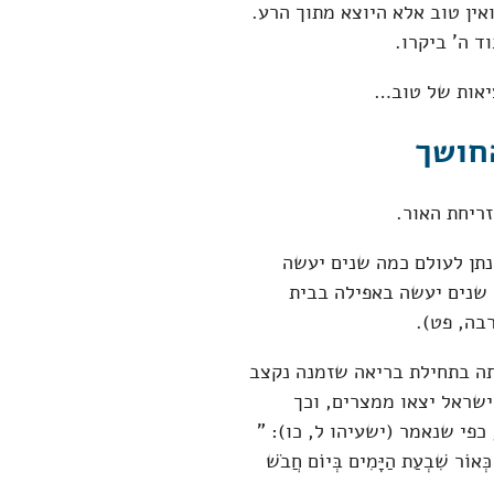
אין טוב אלא היוצא מתוך הרע.
 ה' ביקרו.
יאות של טוב…
חושך
ריחת האור.
נתן לעולם כמה שנים יעשה
 שנים יעשה באפילה בבית
בה, פט).
תה בתחילת בריאה שזמנה נקצב
ישראל יצאו ממצרים, וכך
פי שנאמר (ישעיהו ל, כו): "
כְּאוֹר שִׁבְעַת הַיָּמִים בְּיוֹם חֲבֹשׁ