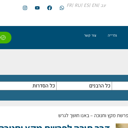
עב |
EN |
ES |
RU |
FR
גלרייה
צור קשר
ל
רשת מקץ וחנוכה – באנו חושך לגרש