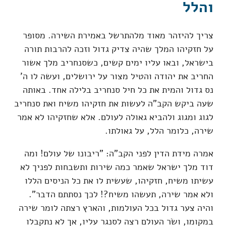
והלל
צריך להיזהר מאוד מלהתרשל באמירת השירה. מסופר
על חזקיהו המלך שהיה צדיק גדול וזכה להרבות תורה
בישראל, ובאו עליו ימים קשים, כשסנחריב מלך אשור
החריב את יהודה והטיל מצור על ירושלים, ועשה לו ה'
נס גדול והמית את כל חיל סנחריב בלילה אחד. באותה
שעה ביקש הקב"ה לעשות את חזקיהו משיח ואת סנחריב
לגוג ומגוג ולהביא גאולה לעולם. אלא שחזקיהו לא אמר
שירה, כלומר הלל, על גאולתו.
אמרה מידת הדין לפני הקב"ה: "ריבונו של עולם! ומה
דוד מלך ישראל שאמר כמה שירות ותשבחות לפניך לא
עשיתו משיח, חזקיהו, שעשית לו את כל הניסים הללו
ולא אמר שירה, תעשהו משיח?! לכך נסתתם הדבר".
והיה צער גדול בכל העולמות, והארץ רצתה לומר שירה
במקומו, ושׂר העולם רצה לסנגר עליו, אך לא נתקבלו