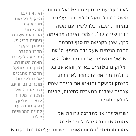
לאחר קריעת ים סוף זכו ישראל בזכות
הקלף הלבן
משה רבנו להתעלות למדרגה עליונה
המקיף כל אות
מבטא את
במיוחד, שבה יכלו לשיר עם משה
הרעיונות
רבנו שירה לה'. השעה הייתה מתאימה
הגבוהים שאינם
ניתנים לביטוי.
לכך, שכן בקריעת ים סוף נחתמה
ומתוך הקלף
סדרת הניסים שעל ידם הוציא ה' את
הלבן מתגלה
ומופיעה לעינינו
ישראל ממצרים. אז התגלה שה' הוא
האות השחורה.
האלוקים בשמיים בארץ, והוא עם כל
מתוך מה שמעל
ההכרה מתגלים
גדולתו זכר את הבטחתו לאברהם,
אלינו רעיונות
ליצחק וליעקב והוציא את בניהם שהיו
מוכרים וברורים.
וזה יסודה של
עבדים שפלים במצרים לחירות, להיות
התורה: מקורה
לו לעם סגולה.
שמימי ועליון,
והיא יורדת עד
לחיים הממשיים
ישראל זכו אז למדרגה גבוהה של
שלנו
אמונה שמתוכה יכלו לומר שירה.
אמרו חכמים: "בזכות האמונה שרתה עליהם רוח הקודש