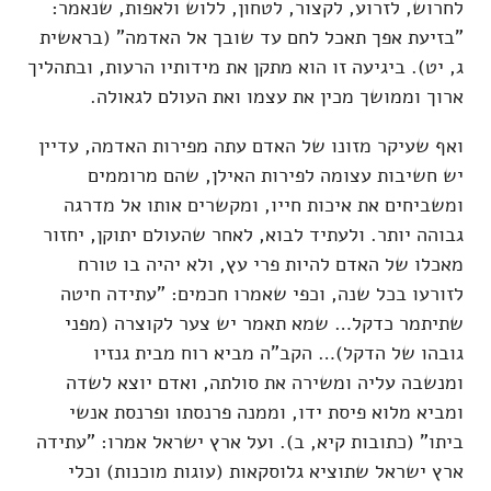
לחרוש, לזרוע, לקצור, לטחון, ללוש ולאפות, שנאמר:
"בזיעת אפך תאכל לחם עד שובך אל האדמה" (בראשית
ג, יט). ביגיעה זו הוא מתקן את מידותיו הרעות, ובתהליך
ארוך וממושך מכין את עצמו ואת העולם לגאולה.
ואף שעיקר מזונו של האדם עתה מפירות האדמה, עדיין
יש חשיבות עצומה לפירות האילן, שהם מרוממים
ומשביחים את איכות חייו, ומקשרים אותו אל מדרגה
גבוהה יותר. ולעתיד לבוא, לאחר שהעולם יתוקן, יחזור
מאכלו של האדם להיות פרי עץ, ולא יהיה בו טורח
לזורעו בכל שנה, וכפי שאמרו חכמים: "עתידה חיטה
שתיתמר כדקל… שמא תאמר יש צער לקוצרה (מפני
גובהו של הדקל)… הקב"ה מביא רוח מבית גנזיו
ומנשבה עליה ומשירה את סולתה, ואדם יוצא לשדה
ומביא מלוא פיסת ידו, וממנה פרנסתו ופרנסת אנשי
ביתו" (כתובות קיא, ב). ועל ארץ ישראל אמרו: "עתידה
ארץ ישראל שתוציא גלוסקאות (עוגות מוכנות) וכלי