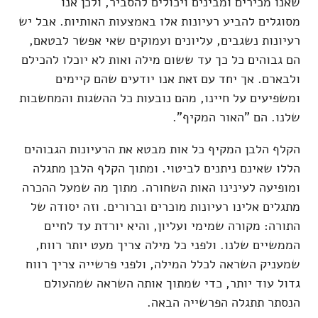
שאנו מכירים ומבינים ויכולים להסביר, ולכן אנו
מסוגלים להביע רעיונות אלו באמצעות האותיות. אבל יש
רעיונות נשגבים, עליונים ועמוקים שאי אפשר לבטאם,
הם גבוהים כל כך עד ששום מילה ואות לא יוכלו להכילם
ולבארם. אך יחד עם זאת אנו יודעים שהם קיימים
ומשפיעים על חיינו, מהם נובעות כל ההשגות והמחשבות
שלנו. הם "האור המקיף".
הקלף הלבן המקיף כל אות מבטא את הרעיונות הגבוהים
הללו שאינם ניתנים לביטוי. ומתוך הקלף הלבן מתגלה
ומופיעה לעינינו האות השחורה. מתוך מה שמעל ההכרה
מתגלים אלינו רעיונות מוכרים וברורים. וזה יסודה של
התורה: מקורה שמימי ועליון, והיא יורדת עד לחיים
הממשיים שלנו. ולפני כל מילה צריך מעט יותר רווח,
שמעניק השראה לכלל המילה, ולפני פרשייה צריך רווח
גדול עוד יותר, כדי שמתוך אותה השראה שמהעולם
הנסתר תתגלה הפרשייה הבאה.