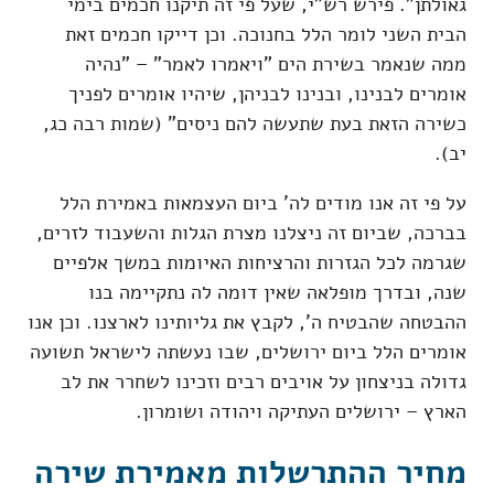
גאולתן". פירש רש"י, שעל פי זה תיקנו חכמים בימי
הבית השני לומר הלל בחנוכה. וכן דייקו חכמים זאת
ממה שנאמר בשירת הים "ויאמרו לאמר" – "נהיה
אומרים לבנינו, ובנינו לבניהן, שיהיו אומרים לפניך
כשירה הזאת בעת שתעשה להם ניסים" (שמות רבה כג,
יב).
על פי זה אנו מודים לה' ביום העצמאות באמירת הלל
בברכה, שביום זה ניצלנו מצרת הגלות והשעבוד לזרים,
שגרמה לכל הגזרות והרציחות האיומות במשך אלפיים
שנה, ובדרך מופלאה שאין דומה לה נתקיימה בנו
ההבטחה שהבטיח ה', לקבץ את גליותינו לארצנו. וכן אנו
אומרים הלל ביום ירושלים, שבו נעשתה לישראל תשועה
גדולה בניצחון על אויבים רבים וזכינו לשחרר את לב
הארץ – ירושלים העתיקה ויהודה ושומרון.
מחיר ההתרשלות מאמירת שירה