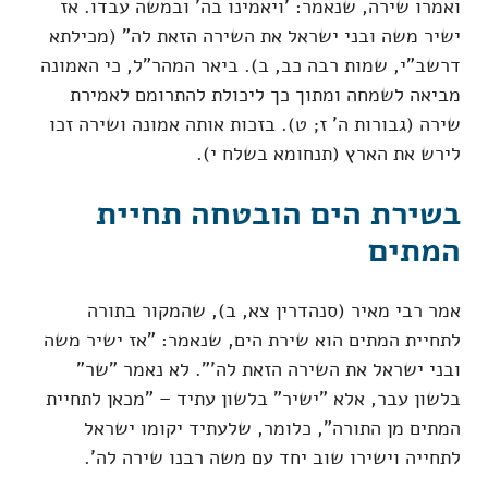
ואמרו שירה, שנאמר: 'ויאמינו בה' ובמשה עבדו. אז
ישיר משה ובני ישראל את השירה הזאת לה" (מכילתא
דרשב"י, שמות רבה כב, ב). ביאר המהר"ל, כי האמונה
מביאה לשמחה ומתוך כך ליכולת להתרומם לאמירת
שירה (גבורות ה' ז; ט). בזכות אותה אמונה ושירה זכו
לירש את הארץ (תנחומא בשלח י).
בשירת הים הובטחה תחיית
המתים
אמר רבי מאיר (סנהדרין צא, ב), שהמקור בתורה
לתחיית המתים הוא שירת הים, שנאמר: "אז ישיר משה
ובני ישראל את השירה הזאת לה'". לא נאמר "שר"
בלשון עבר, אלא "ישיר" בלשון עתיד – "מכאן לתחיית
המתים מן התורה", כלומר, שלעתיד יקומו ישראל
לתחייה וישירו שוב יחד עם משה רבנו שירה לה'.