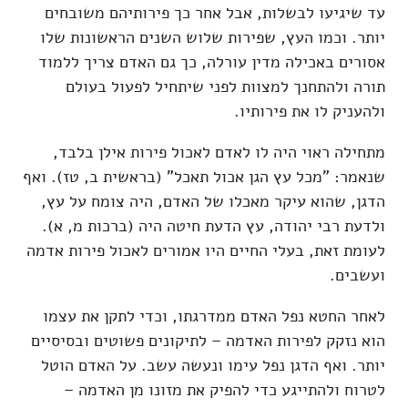
עד שיגיעו לבשלות, אבל אחר כך פירותיהם משובחים
יותר. וכמו העץ, שפירות שלוש השנים הראשונות שלו
אסורים באכילה מדין עורלה, כך גם האדם צריך ללמוד
תורה ולהתחנך למצוות לפני שיתחיל לפעול בעולם
ולהעניק לו את פירותיו.
מתחילה ראוי היה לו לאדם לאכול פירות אילן בלבד,
שנאמר: "מכל עץ הגן אכול תאכל" (בראשית ב, טז). ואף
הדגן, שהוא עיקר מאכלו של האדם, היה צומח על עץ,
ולדעת רבי יהודה, עץ הדעת חיטה היה (ברכות מ, א).
לעומת זאת, בעלי החיים היו אמורים לאכול פירות אדמה
ועשבים.
לאחר החטא נפל האדם ממדרגתו, וכדי לתקן את עצמו
הוא נזקק לפירות האדמה – לתיקונים פשוטים ובסיסיים
יותר. ואף הדגן נפל עימו ונעשה עשב. על האדם הוטל
לטרוח ולהתייגע כדי להפיק את מזונו מן האדמה –