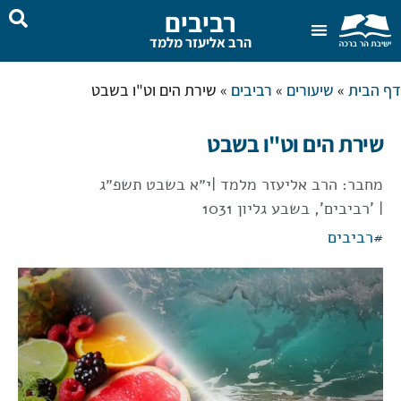
רביבים
הרב אליעזר מלמד
שאל את הרב
בית המדרש
דף הבית
»
שיעורים
»
רביבים
»
שירת הים וט"ו בשבט
שירת הים וט"ו בשבט
מחבר:
הרב אליעזר מלמד
|
י״א בשבט תשפ״ג
| 'רביבים', בשבע גליון 1031
#
רביבים