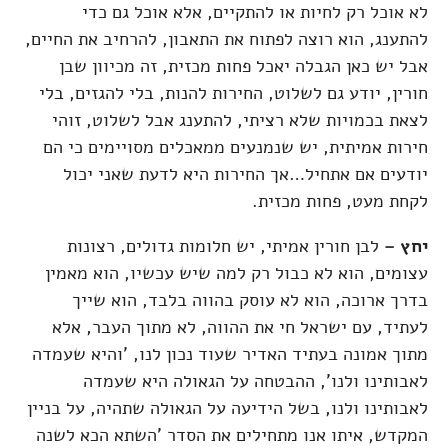
לא אוכל רק לחיות או להתקיים, אלא אוכל גם כדי
להתענג, הוא רוצה לפתוח את התאבון, להרחיב את החיים,
אבל יש כאן הגבלה יאכל פחות מכזית, זה מכיוון שבן
חורין, יודע גם לשלוט, החירות להנות, בלי להגזים, בלי
לצאת בכמויות שלא רציתי, להתענג אבל לשלוט, זוהי
חירות אמיתית, יש שנמנעים ממאכלים מסויימים כי הם
יודעים אם אתחיל…אך החירות היא לדעת שאני יכול
לקחת מעט, פחות מכזית.
יחץ –
לבן חורין אמיתי, יש חלומות גדולים, רצונות
עצומים, הוא לא כבול רק למה שיש עכשיו, הוא מאמין
בדרך ארוכה, הוא לא עוסק בהווה בלבד, הוא שייך
לעתיד, עם ישראל חי את ההווה, לא מתוך העבר, אלא
מתוך אמונה בעתיד האדיר שעוד נכון לנו, 'והיא שעמדה
לאבותינו ולנו', ההבטחה על הגאולה היא שעמדה
לאבותינו ולנו, בשל הידיעה על הגאולה שתהיה, על בניין
המקדש, איתו אנו מתחילים את הסדר 'השתא הכא לשנה