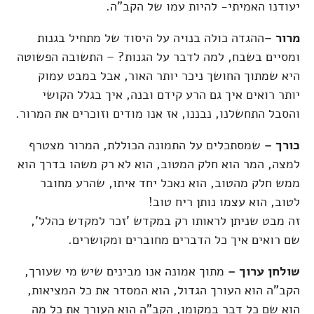
יעודנו האמיתי- להיות עמו של הקב"ה.
מרור –
ההגדה כולה בנויה על היסוד של מתחיל בגנות
ומסיים בשבח, למה לדבר על הגנות? – התשובה הפשוטה
היא שמתוך החושך ניכר יותר האור, אבל במבט עמוק
יותר רואים איך גם הרע קידם ובנה, איך בגלל הקושי
והסבל התחשלנו, נבננו, אז אנו מודים וזוכרים את המרור.
כורך –
שמסתכלים על התמונה הכוללת, המרור מצטרף
למצה, המר הוא חלק המטוב, הוא לא רק משהו בדרך הוא
ממש חלק מהטוב, הוא נאכל יחד איתו, שהרע מחובר
לטוב, הוא עצמו נותן ריח טוב!
זה מבט שניתן לראותו רק במקדש 'זכר למקדש כהלל',
שם רואים איך כל הדברים מחוברים ומקושרים.
שולחן ערוך –
מתוך אמונה אנו מבינים שיש מי שעורך,
הקב"ה הוא העורך הגדול, הוא המסדר את כל המציאות,
הוא שם כל דבר במקומו, הקב"ה הוא העורך את כל מה