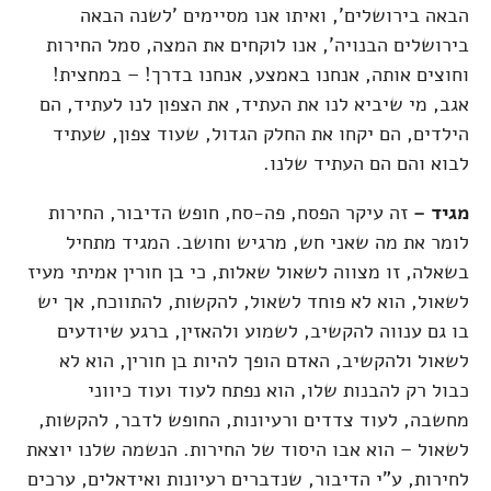
הבאה בירושלים', ואיתו אנו מסיימים 'לשנה הבאה
בירושלים הבנויה', אנו לוקחים את המצה, סמל החירות
וחוצים אותה, אנחנו באמצע, אנחנו בדרך! – במחצית!
אגב, מי שיביא לנו את העתיד, את הצפון לנו לעתיד, הם
הילדים, הם יקחו את החלק הגדול, שעוד צפון, שעתיד
לבוא והם הם העתיד שלנו.
מגיד –
זה עיקר הפסח, פה-סח, חופש הדיבור, החירות
לומר את מה שאני חש, מרגיש וחושב. המגיד מתחיל
בשאלה, זו מצווה לשאול שאלות, כי בן חורין אמיתי מעיז
לשאול, הוא לא פוחד לשאול, להקשות, להתווכח, אך יש
בו גם ענווה להקשיב, לשמוע ולהאזין, ברגע שיודעים
לשאול ולהקשיב, האדם הופך להיות בן חורין, הוא לא
כבול רק להבנות שלו, הוא נפתח לעוד ועוד כיווני
מחשבה, לעוד צדדים ורעיונות, החופש לדבר, להקשות,
לשאול – הוא אבו היסוד של החירות. הנשמה שלנו יוצאת
לחירות, ע"י הדיבור, שנדברים רעיונות ואידאלים, ערכים