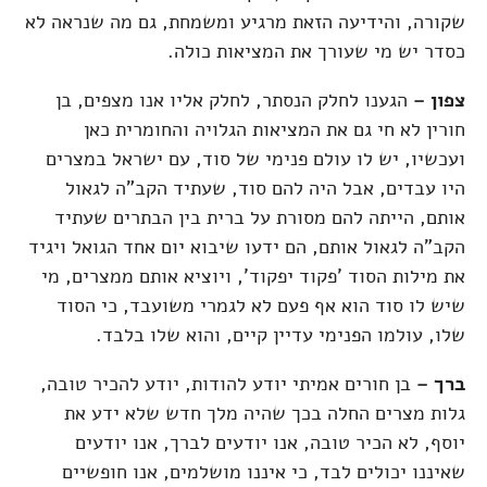
שקורה, והידיעה הזאת מרגיע ומשמחת, גם מה שנראה לא
כסדר יש מי שעורך את המציאות כולה.
צפון –
הגענו לחלק הנסתר, לחלק אליו אנו מצפים, בן
חורין לא חי גם את המציאות הגלויה והחומרית כאן
ועכשיו, יש לו עולם פנימי של סוד, עם ישראל במצרים
היו עבדים, אבל היה להם סוד, שעתיד הקב"ה לגאול
אותם, הייתה להם מסורת על ברית בין הבתרים שעתיד
הקב"ה לגאול אותם, הם ידעו שיבוא יום אחד הגואל ויגיד
את מילות הסוד 'פקוד יפקוד', ויוציא אותם ממצרים, מי
שיש לו סוד הוא אף פעם לא לגמרי משועבד, כי הסוד
שלו, עולמו הפנימי עדיין קיים, והוא שלו בלבד.
ברך –
בן חורים אמיתי יודע להודות, יודע להכיר טובה,
גלות מצרים החלה בכך שהיה מלך חדש שלא ידע את
יוסף, לא הכיר טובה, אנו יודעים לברך, אנו יודעים
שאיננו יכולים לבד, כי איננו מושלמים, אנו חופשיים