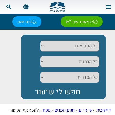
צור קשר
בית המדרש
שאל את הרב
אנגלית | English
ספרדית | Español
רוסית | Русский
צרפתית | Français
לתיאום שבו"ש
לתרומה
דף הבית
»
שיעורים
»
חגים וזמנים
»
פסח
»
לספר את הסיפור