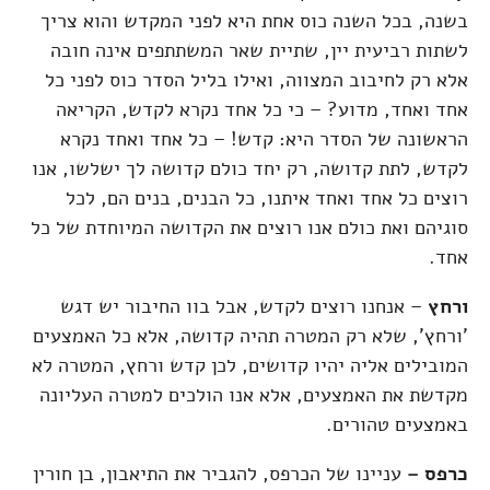
בשנה, בכל השנה כוס אחת היא לפני המקדש והוא צריך
לשתות רביעית יין, שתיית שאר המשתתפים אינה חובה
אלא רק לחיבוב המצווה, ואילו בליל הסדר כוס לפני כל
אחד ואחד, מדוע? – כי כל אחד נקרא לקדש, הקריאה
הראשונה של הסדר היא: קדש! – כל אחד ואחד נקרא
לקדש, לתת קדושה, רק יחד כולם קדושה לך ישלשו, אנו
רוצים כל אחד ואחד איתנו, כל הבנים, בנים הם, לכל
סוגיהם ואת כולם אנו רוצים את הקדושה המיוחדת של כל
אחד.
ורחץ
– אנחנו רוצים לקדש, אבל בוו החיבור יש דגש
'ורחץ', שלא רק המטרה תהיה קדושה, אלא כל האמצעים
המובילים אליה יהיו קדושים, לכן קדש ורחץ, המטרה לא
מקדשת את האמצעים, אלא אנו הולכים למטרה העליונה
באמצעים טהורים.
כרפס –
עניינו של הכרפס, להגביר את התיאבון, בן חורין