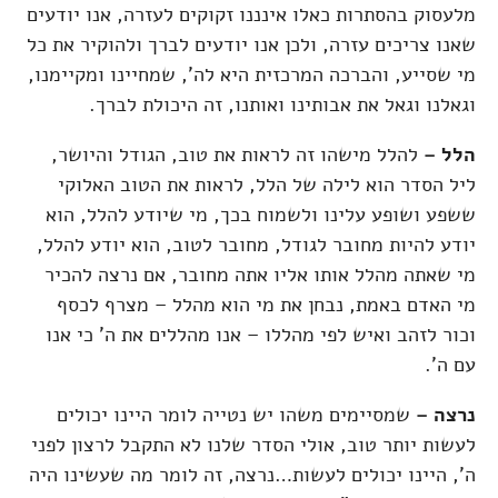
מלעסוק בהסתרות כאלו אינננו זקוקים לעזרה, אנו יודעים
שאנו צריכים עזרה, ולכן אנו יודעים לברך ולהוקיר את כל
מי שסייע, והברכה המרכזית היא לה', שמחיינו ומקיימנו,
וגאלנו וגאל את אבותינו ואותנו, זה היכולת לברך.
הלל –
להלל מישהו זה לראות את טוב, הגודל והיושר,
ליל הסדר הוא לילה של הלל, לראות את הטוב האלוקי
ששפע ושופע עלינו ולשמוח בכך, מי שיודע להלל, הוא
יודע להיות מחובר לגודל, מחובר לטוב, הוא יודע להלל,
מי שאתה מהלל אותו אליו אתה מחובר, אם נרצה להכיר
מי האדם באמת, נבחן את מי הוא מהלל – מצרף לכסף
וכור לזהב ואיש לפי מהללו – אנו מהללים את ה' כי אנו
עם ה'.
נרצה –
שמסיימים משהו יש נטייה לומר היינו יכולים
לעשות יותר טוב, אולי הסדר שלנו לא התקבל לרצון לפני
ה', היינו יכולים לעשות…נרצה, זה לומר מה שעשינו היה