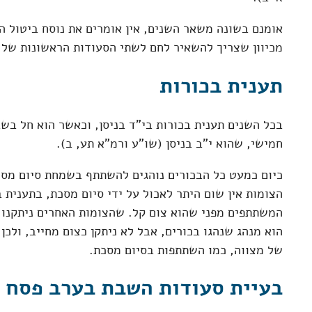
אומנם בשונה משאר השנים, אין אומרים את נוסח ביטול ה
מכיוון שצריך להשאיר לחם לשתי הסעודות הראשונות של 
תענית בכורות
בכל השנים תענית בכורות בי"ד בניסן, וכאשר הוא חל בש
חמישי, שהוא י"ב בניסן (שו"ע ורמ"א תע, ב).
כיום כמעט כל הבכורים נוהגים להשתתף בשמחת סיום מסכ
הצומות אין שום היתר לאכול על ידי סיום מסכת, בתענית ב
המשתתפים מפני שהוא צום קל. שהצומות האחרים ניתקנו על
הוא מנהג שנהגו בכורים, אבל לא ניתקן כצום מחייב, ולכ
של מצווה, כמו השתתפות בסיום מסכת.
בעיית סעודות השבת בערב פסח 