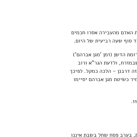
ת האדם מהעבירה אסרו חכמים
 סוף שעה רביעית של היום.
מת הדשן (זמן 'מגן אברהם')
מזרח, ולדעת הגר"א ורוב
ה דרבנן – הלכה כמקל. לפיכך
בשעה 10:40. והרוצים להחמיר כשיטת מגן אברהם יסיימו
, בערב פסח שחל בשבת איננו