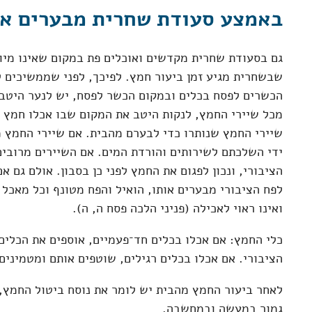
באמצע סעודת שחרית מבערים א
גם בסעודת שחרית מקדשים ואוכלים פת במקום שאינו מיו
שבשחרית מגיע זמן ביעור חמץ. לפיכך, לפני שממשיכים 
הכשרים לפסח בכלים ובמקום הכשר לפסח, יש לנער היטב 
מכל שיירי החמץ, לנקות היטב את המקום שבו אכלו חמץ מ
שיירי החמץ שנותרו כדי לבערם מהבית. אם שיירי החמץ 
ידי השלכתם לשירותים והורדת המים. אם השיירים מרובי
הציבורי, ונכון לפגום את החמץ לפני כן בסבון. אולם גם 
לפח הציבורי מבערים אותו, הואיל והפח מטונף וכל מאכל
ואינו ראוי לאכילה (פניני הלכה פסח ה, ה).
כלי החמץ: אם אכלו בכלים חד־פעמיים, אוספים את הכלים 
הציבורי. אם אכלו בכלים רגילים, שוטפים אותם ומטמינים
לאחר ביעור החמץ מהבית יש לומר את נוסח ביטול החמץ,
גמור במעשה ובמחשבה.