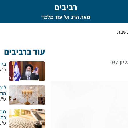
רביבים
מאת הרב אליעזר מלמד
בשבת
עוד ברביבים
ן 937
בין
כ״ג
לימ
התו
ט״ז
מבר
בתפ
ט׳ 