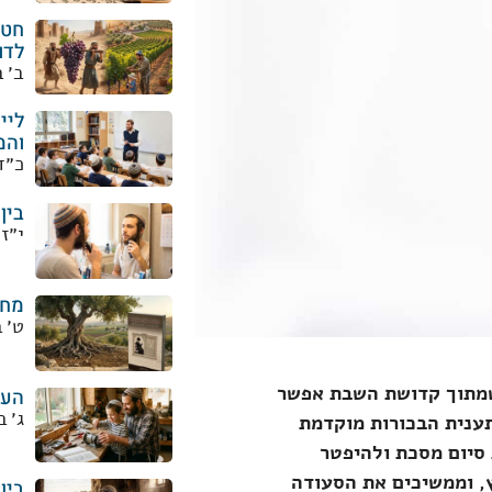
חטא
לדו
ב׳ 
ליי
והמ
כ״ד
בין
י״ז
מחי
ט׳ 
שמתוך קדושת השבת אפשר
העב
ג׳ 
תענית הבכורות מוקדמת
 סיום מסכת ולהיפטר
ץ, וממשיכים את הסעודה
בין