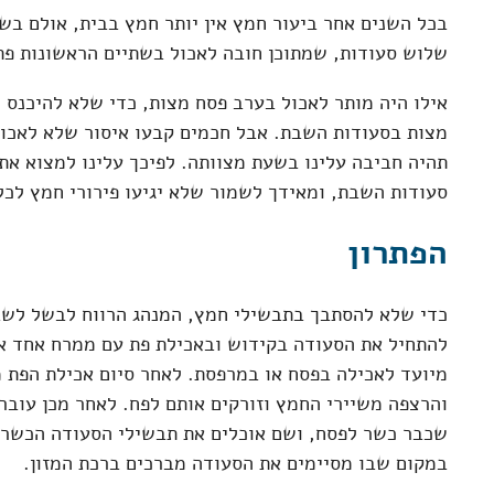
בכל השנים אחר ביעור חמץ אין יותר חמץ בבית, אולם בשנה
שלוש סעודות, שמתוכן חובה לאכול בשתיים הראשונות פת
אילו היה מותר לאכול בערב פסח מצות, כדי שלא להיכנס ל
מצות בסעודות השבת. אבל חכמים קבעו איסור שלא לאכו
תהיה חביבה עלינו בשעת מצוותה. לפיכך עלינו למצוא את 
סעודות השבת, ומאידך לשמור שלא יגיעו פירורי חמץ לכל
הפתרון
כדי שלא להסתבך בתבשילי חמץ, המנהג הרווח לבשל לשב
להתחיל את הסעודה בקידוש ובאכילת פת עם ממרח אחד או
מיועד לאכילה בפסח או במרפסת. לאחר סיום אכילת הפת מ
והרצפה משיירי החמץ וזורקים אותם לפח. לאחר מכן עובר
שכבר כשר לפסח, ושם אוכלים את תבשילי הסעודה הכשרי
במקום שבו מסיימים את הסעודה מברכים ברכת המזון.