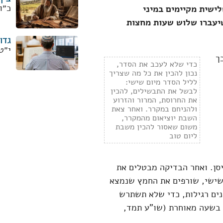
כ״ו
ישית מקיימים במיני
שיעברו שלוש שעות מחצות
גדו
י״ט
ך
כדי שלא לעכב את הסדר,
נכון להכין את כל מה שצריך
לליל הסדר מיום שישי:
לבשל את התבשילים, להכין
את החרוסת, המרור והזרוע
ולהניחם במקרר. ואחר צאת
השבת יוציאום מהמקרר,
משום שאסור להכין משבת
ליום טוב
סן. ואחר הבדיקה מבטלים את
שישי, שורפים את החמץ שנמצא
ים רגילות, כדי שלא תשתרש
 בשעה מאוחרת (שו"ע תמד,