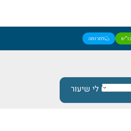
ו"ש
לתרומה