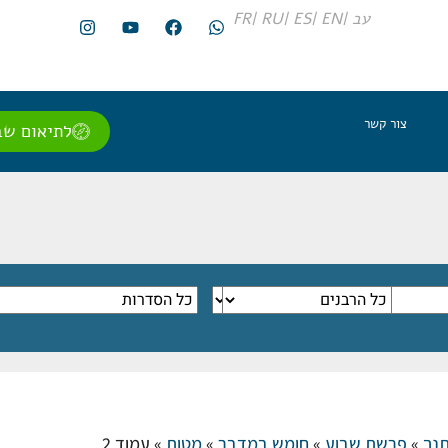
עב |
EN |
ES |
RU |
FR
צור קשר
לתיאום שב
נך
»
פרשת שבוע
»
חומש במדבר
»
מטות
»
עמוד 2