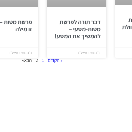
ת
דבר תורה לפרשת
פרשת מטות – 
ולת
מטות-מסעי –
זו מילה
להמשיך את המסע!
כ״ז בתמוז תשע״ז
כ״ב בתמוז תשע״ו
« הקודם
1
2
הבא»