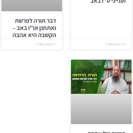
וענייני ט"ו באב
דבר תורה לפרשת
ואתחנן וט"ו באב –
הקשבה היא אהבה
ט״ז באב תשפ״ג
י״ד באב תשפ״ב