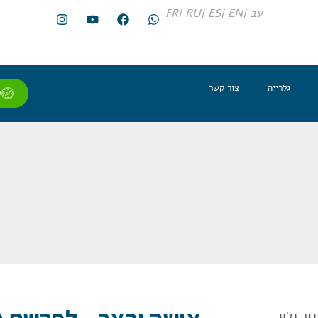
עב |
EN |
ES |
RU |
FR
גלרייה
צור קשר
ל
ור גלון