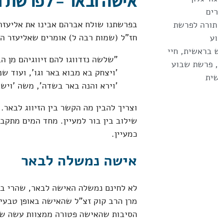
אישה ובאר – לפרשת ח
ים
בפרשתנו שולח אברהם אבינו את אליעזר
תורה לפרשת
חז"ל (שמות רבה ל) אומרים שאליעזר ה
ע
 בראשית
,
חיי
"שלשה נזדווגו להם זיווגיהם מן ה
,
פרשת שבוע
'ויצחק בא מבוא באר וגו', ועוד שנ
ית
'וירא והנה באר בשדה', משה 'ויש
וצריך להבין מה הקשר בין הזיווג לבאר.
שילוב בין בור למעיין. מחד המים מתקב
כמעיין.
אישה נמשלה לבאר
לא לחינם נמשלה האישה לבאר, שהרי בר
מרן הרב קוק זצ"ל שהאישה באופן טבעי 
הסיבות שהאישה פטורה ממצוות עשה שהז