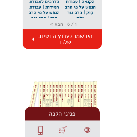
הקנאה | עבודת
הדרכים לעבודת
הנפש על פי הרב
המידות | עבודת
קוק | הרב גור
הנפש על פי הרב
גלון
קוק | הרב גור
גלון
הבא
»
6
/
1
הירשמו לערוץ היוטיוב
שלנו
פניני הלכה