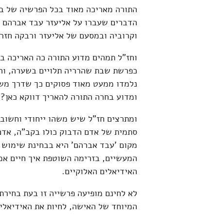
התורה מאריכה מאוד בכל הפרשיה של בח
הדברים שעברו על אליעזר עבד אברהם 
וקרוביה ובמסעם של אליעזר ורבקה חזר
וחז"ל תמהים מדוע התורה כה האריכה בד
כפרשת שבת שהרריה תלויים בשערה, והל
נלמדו ממעט מאוד פסוקים כך שדרך מש
ומדוע בחרה התורה להאריך דווקא כאן?
ומתרצים חז"ל שיש משהו ייחודי וחשוב
סתמית של אדם הדבוק כולו בקב"ה, אדם 
מקום 'עבד אברהם' היא בבחינת שימוש 
המעשיים, בזרימה השוטפת איך חיים אמו
האידיאלים האלוקיים.
לא לחינם מופיעה פרשייה זו בעת בחירת
המיוחד של האישה, לחיות את האידיאליי