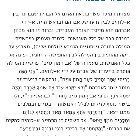
מצוות המילה משייכת את האדם אל הברית שנכרתה בין
א-לוהים לבין זרעו של אברהם (בראשית יז, א-יד).
אברהם הוא מייסד האומה העברית, וברוח זו הוא מכוון
במידה רבה אל כלל האנושות. לימוד מעמיק בפרשיית
המילה בתורה (שסוגיית הגמרא שולחת אליה), מצביע על
זיקה מהותית בין המילה לבין התפישה הרוחנית הפונה אל
כלל האנושות, מעמדה של 'אב המון גוים'. פרשיית המילה
פותחת בייעודו של אברם על ידי א-לוהים: "אֲנִי הִנֵּה
בְרִיתִי אִתָּךְ וְהָיִיתָ לְאַב הֲמוֹן גּוֹיִם", ובהקשר לייעוד זה
מוסב שמו לאברהם "וְלֹא יִקָּרֵא עוֹד אֶת שִׁמְךָ אַבְרָם וְהָיָה
שִׁמְךָ אַבְרָהָם כִּי אַב הֲמוֹן גּוֹיִם נְתַתִּיךָ" (בראשית י"ז, ה).
ביטוי נוסף לזיקתו לכלל האנושות – בגויים ובמלכים
ממנו יצאו: "וְהִפְרֵתִי אֹתְךָ בִּמְאֹד מְאֹד וּנְתַתִּיךָ לְגוֹיִם
וּמְלָכִים מִמְּךָ יֵצֵאוּ". על תשתית זו מתחייב א-לוהים להקים
את הברית: "וַהֲקִמֹתִי אֶת בְּרִיתִי בֵּינִי וּבֵינֶךָ וּבֵין זַרְעֲךָ