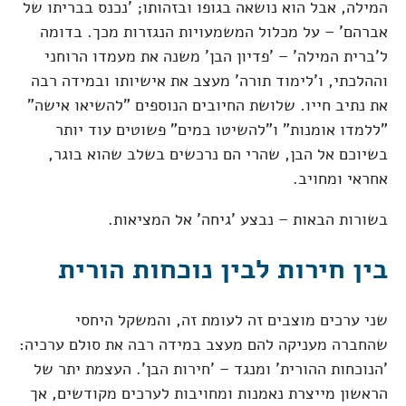
המילה, אבל הוא נושאה בגופו ובזהותו; 'נכנס בבריתו של
אברהם' – על מכלול המשמעויות הנגזרות מכך. בדומה
ל'ברית המילה' – 'פדיון הבן' משנה את מעמדו הרוחני
וההלכתי, ו'לימוד תורה' מעצב את אישיותו ובמידה רבה
את נתיב חייו. שלושת החיובים הנוספים "להשיאו אישה"
"ללמדו אומנות" ו"להשיטו במים" פשוטים עוד יותר
בשיוכם אל הבן, שהרי הם נרכשים בשלב שהוא בוגר,
אחראי ומחויב.
בשורות הבאות – נבצע 'גיחה' אל המציאות.
בין חירות לבין נוכחות הורית
שני ערכים מוצבים זה לעומת זה, והמשקל היחסי
שהחברה מעניקה להם מעצב במידה רבה את סולם ערכיה:
'הנוכחות ההורית' ומנגד – 'חירות הבן'. העצמת יתר של
הראשון מייצרת נאמנות ומחויבות לערכים מקודשים, אך