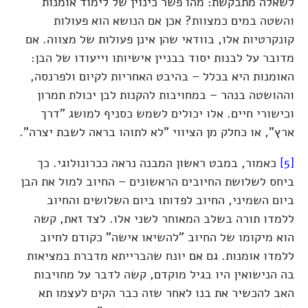
לשאלה מתבקשת: מהו פשר כינוין של לימוד אומנות
והשטה במים כמצוות? אכן אם הנושא הוא פעולות
קונקרטיות אלו, בוודאי שהן אינן פעולות של מצווה. אם
מדובר על לבנות יסוד בבניין אישיותו וייעודו של הבן:
האומנות היא בכלל – בהיבט האחריות לקיום ולפרנסה,
וההושטה בנהר – במחויבות להקנות לבן יכולת תמרון
וכישורי חיים. אלו יכולים לשמש כסניף למושג "דרך
ארץ", או כחלק מן הציווי "לא לתוהו בראה לשבת יצרה".
[5]
כאמור, במבט ראשון המבנה נראה ככרונולוגי. כך
ביחס לשלושת החיובים הראשונים – החיוב למול את הבן
ביום השמיני, החיוב לפדותו ביום השלושים והחיוב
ללמדו תורה בשלב המאוחר לשני אלו. לצד זאת, קשה
הוא מיקומו של החיוב "להשיאו אישה" כקודם לחיוב
ללמדו אומנות. גם אם יונח שהברייתא מדברת במציאות
בה הנישואין היו בגיל מוקדם, קשה לדבר על מחויבות
האב להכשיר את בנו לאחר שזה כבר הקים לעצמו תא