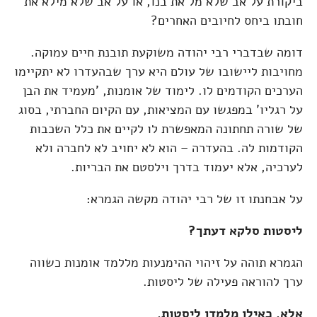
ביקורת על אב שלא מל את בנו, או על אב שלא מילא את
חובתו ביחס לחיובים האחרים?
דומה שבדברי רבי יהודה משוקעת תובנת חיים עמוקה.
מחויבות ליישובו של עולם היא ערך שבהעדרו לא יתקיימו
הערכים הקודמים לו. לימוד של אומנות, 'מעמיד את הבן
על רגליו' במפגשו עם המציאות, עם הקיום החברתי, בסוג
של שורה תחתונה המאפשרת לו לקיים את כלל השכבות
הקודמות לה. בהעדרה – הוא לא יחויב לא לחברה ולא
לערכיה, אלא יעמוד בדרך וילסטם את הבריות.
על אבחנתו זו של רבי יהודה מקשה הגמרא:
ליסטות סלקא דעתך?
הגמרא תוהה על זיהוי ההימנעות מללמד אומנות כשווה
ערך להוראה פעילה של ליסטות.
אלא, כאילו מלמדו ליסטות.