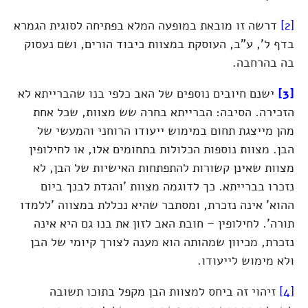
[2]
דרשה זו מובאת במופעה המלא בפתיחה לסוגית הגמרא
בדף ל', ע"ב, העוסקת במצוות כיבוד הורים, ושם נעסוק
בה בהרחבה.
[3]
ישנם חיובים נוספים של האב כלפי בנו שהברייתא לא
הזכירה. הסיבה: הברייתא בחרה שש מצוות, שכל אחת
מהן מייצגת תחום במימוש ייעודו הרוחני והמעשי של
הבן. מצוות נוספות הכלולות בתחומים אלו, או לחילופין
מצוות שאינן קשורות להתפתחות האישיות של הבן, לא
נזכרו בברייתא. כך לדוגמה מצוות 'והגדת לבנך ביום
ההוא' אינה נזכרת, ומסתבר שהיא נכללת במצווה 'ללמדו
תורה'. לחילופין – חובת האב לזון את בנו גם היא אינה
נזכרת, מכיוון שמהותה הוא מענה לצורך קיומי של הבן
ולא מימוש לייעודו.
[4]
זיהוי זה ביחס למצוות הבן מקפל בתוכו תשובה