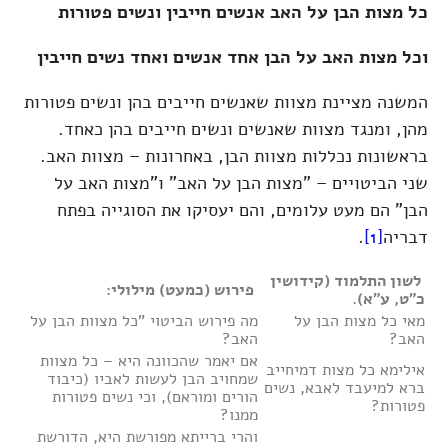
כל מצות הבן על האב אנשים חייבין ונשים פטורות
וכל מצות האב על הבן אחד אנשים ואחד נשים חייבין
המשנה מציינת מצוות שאנשים חייבים בהן ונשים פטורות
מהן, ומנגד מצוות שאנשים ונשים חייבים בהן כאחד.
בראשונות נכללות מצוות הבן, באחרונות – מצוות האב.
שני הביטויים – "מצות הבן על האב" ו"מצות האב על
הבן" הם מעט עלומים, והם יעסיקו את הסוגייה בפתח
דבריה
[1]
.
לשון התלמוד (קידושין
פירוש (כמעט) מילולי:
כ"ט, ע"א).
מאי כל מצות הבן על
מה פירוש הביטוי "כל מצוות הבן על
האב?
האב?
אם יאמר שהכוונה היא – כל מצוות
אילימא כל מצות דמיחייב
שמחויב הבן לעשות לאביו (כיבוד
ברא למיעבד לאבא, נשים
הורים ומוראם), וכי נשים פטורות
פטורות?
ממנו?
והרי ברייתא מפורשת היא, הדורשת