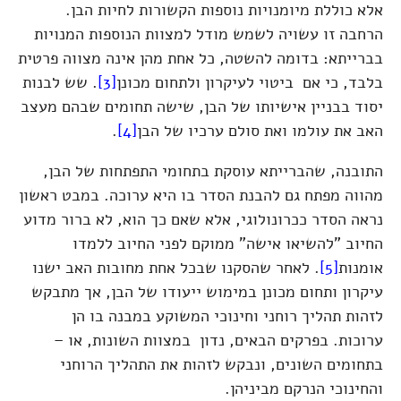
אלא כוללת מיומנויות נוספות הקשורות לחיות הבן.
הרחבה זו עשויה לשמש מודל למצוות הנוספות המנויות
בברייתא: בדומה להשטה, כל אחת מהן אינה מצווה פרטית
בלבד, כי אם ביטוי לעיקרון ולתחום מכונן
[3]
. שש לבנות
יסוד בבניין אישיותו של הבן, שישה תחומים שבהם מעצב
האב את עולמו ואת סולם ערכיו של הבן
[4]
.
התובנה, שהברייתא עוסקת בתחומי התפתחות של הבן,
מהווה מפתח גם להבנת הסדר בו היא ערוכה. במבט ראשון
נראה הסדר ככרונולוגי, אלא שאם כך הוא, לא ברור מדוע
החיוב "להשיאו אישה" ממוקם לפני החיוב ללמדו
אומנות
[5]
. לאחר שהסקנו שבכל אחת מחובות האב ישנו
עיקרון ותחום מכונן במימוש ייעודו של הבן, אך מתבקש
לזהות תהליך רוחני וחינוכי המשוקע במבנה בו הן
ערוכות. בפרקים הבאים, נדון במצוות השונות, או –
בתחומים השונים, ונבקש לזהות את התהליך הרוחני
והחינוכי הנרקם מביניהן.