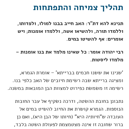
תהליך צמיחה והתפתחות
תנינא להא דת"ר: האב חייב בבנו למולו, ולפדותו,
וללמדו תורה, ולהשיאו אשה, וללמדו אומנות; ויש
אומרים: אף להשיטו במים.
רבי יהודה אומר: כל שאינו מלמד את בנו אומנות –
מלמדו ליסטות.
'שנינו את ששנו חכמים בברייתא' – אומרת הגמרא,
ומציגה ברייתא שבה רשימת חיובים של האב כלפי בנו.
רשימה זו משמשת כפירוט למצוות הבן המובאות במשנה.
נתבונן בחובת ההשטה, ודרכה נשקיף אל עבר החובות
הנוספות. הגמרא קושרת את החיוב להשיט במים אל
העובדה ש"חיותיה היא" (חיותו של הבן היא), ואם כן
ברור שחובה זו אינה מצטמצמת לפעולת השטה בלבד,