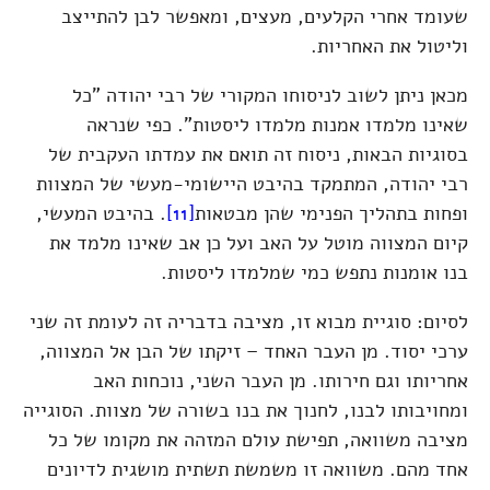
שעומד אחרי הקלעים, מעצים, ומאפשר לבן להתייצב
וליטול את האחריות.
מכאן ניתן לשוב לניסוחו המקורי של רבי יהודה "כל
שאינו מלמדו אמנות מלמדו ליסטות". כפי שנראה
בסוגיות הבאות, ניסוח זה תואם את עמדתו העקבית של
רבי יהודה, המתמקד בהיבט היישומי-מעשי של המצוות
ופחות בתהליך הפנימי שהן מבטאות
[11]
. בהיבט המעשי,
קיום המצווה מוטל על האב ועל כן אב שאינו מלמד את
בנו אומנות נתפש כמי שמלמדו ליסטות.
לסיום: סוגיית מבוא זו, מציבה בדבריה זה לעומת זה שני
ערכי יסוד. מן העבר האחד – זיקתו של הבן אל המצווה,
אחריותו וגם חירותו. מן העבר השני, נוכחות האב
ומחויבותו לבנו, לחנוך את בנו בשורה של מצוות. הסוגייה
מציבה משוואה, תפישת עולם המזהה את מקומו של כל
אחד מהם. משוואה זו משמשת תשתית מושגית לדיונים