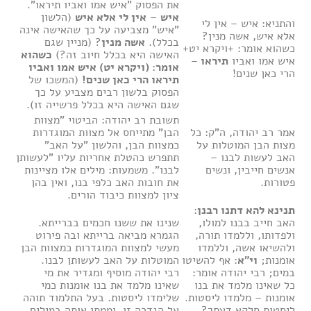
את הפסוק "איש אמו ואביו תיראו".
איש
–
אין לי אלא איש
(הלשון
והתניא: איש – אין לי
"איש" מצביעה על כך שהאישה אינה
אלא איש, אשה מנין?
בכלל).
אשה מנין
? (מניין שגם
כשהוא אומר: +ויקרא יט+
האישה היא בכלל חיוב זה?)
כשהוא
איש אמו ואביו
תיראו
–
אומר: (ויקרא יט) איש אמו ואביו
הרי כאן שנים!
תיראו הרי כאן שנים!
(המשכו של
הפסוק בלשון רבים מצביע על כך
שגם האישה היא בכלל פרשייה זו).
תשובת רב יהודה: הביטוי "מצוות
אמר רב יהודה, ה"ק: כל
הבן" מתייחס אל מצוות המוגדרות
מצות הבן המוטלות על
כמצוות הבן, והלשון "על האב"
האב לעשות לבנו –
תתפרש כהטלת אחריות עליו "לעשותן
אנשים חייבין, ונשים
לבנו". משמעות: מילים אלו מציינות
פטורות.
את חובות האב כלפי בנו, ואין בהן
ציון למצוות כיבוד הורים.
תנינא להא דתנו רבנן
:
האב חייב בבנו למולו,
שנינו את ששנו חכמים בברייתא.
ולפדותו, וללמדו תורה,
הגמרא מביאה ברייתא ובה פירוט
ולהשיאו אשה, וללמדו
מעשי למצוות המוגדרות כמצוות הבן
אומנות;
וי"א
: אף להשיטו
המוטלות על האב לעשותן לבנו.
במים; רבי יהודה אומר:
רבי יהודה מוסיף ומגדיר את מי
כל שאינו מלמד את בנו
שאינו מלמד את בנו אומנות כמי
אומנות – מלמדו ליסטות.
שלימדו ליסטות. בעל התלמוד תוהה
ליסטות סלקא דעתך?
על הגדרה זו, וממתן אותה במילים