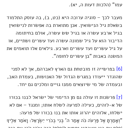
עמו" (הלכות דעות ה, יא).
מעבר לכך – סוגיה ערוכה היא (כט, ב), בה עוסק התלמוד
בשאלת גיל הנישואין. אכן מתוארת בה אפשרות לנישואין
בגיל ארבע עשרה או בגיל שש עשרה, אולם בחיתומה
הדיבור הוא על גיל שמונה עשרה ועד עשרים ושתיים, או
על גיל עשרים ועד עשרים וארבע. גילאים אלו תואמים את
המשנה באבות "בן עשרים לחופה".
[6]
בפרשייה זו מובטחת גם הארץ לאברהם, אך לא לפני
שהוגדר ייעודו במגרש הגדול של האנושות, בעמדת האב,
ובעמדה של מי שיוצאים ממנו גויים ומלכים גם יחד.
[7]
פרשנות זו עולה גם מן הדימוי של ישראל לבנו בכורו
של א-לוהים, כעילה לפרעה לשלח אותו; ומנגד – אם לא
ישלחו, אלוהים יהרוג אותו את בנו בכורו של פרעה:
"וְאָמַרְתָּ אֶל פַּרְעֹה כֹּה אָמַר ה' בְּנִי בְכֹרִי יִשְׂרָאֵל: וָאֹמַר אֵלֶיךָ