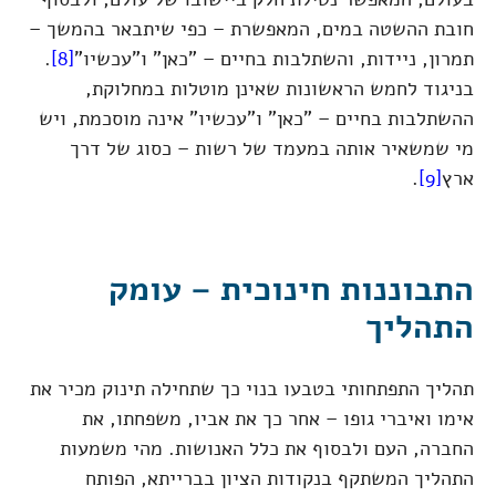
חובת ההשטה במים, המאפשרת – כפי שיתבאר בהמשך –
תמרון, ניידות, והשתלבות בחיים – "כאן" ו"עכשיו"
[8]
.
בניגוד לחמש הראשונות שאינן מוטלות במחלוקת,
ההשתלבות בחיים – "כאן" ו"עכשיו" אינה מוסכמת, ויש
מי שמשאיר אותה במעמד של רשות – כסוג של דרך
ארץ
[9]
.
התבוננות חינוכית – עומק
התהליך
תהליך התפתחותי בטבעו בנוי כך שתחילה תינוק מכיר את
אימו ואיברי גופו – אחר כך את אביו, משפחתו, את
החברה, העם ולבסוף את כלל האנושות. מהי משמעות
התהליך המשתקף בנקודות הציון בברייתא, הפותח