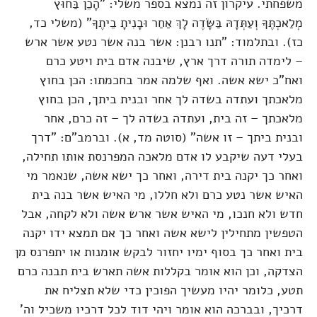
משפחתי. עיקרון זה נמצא בספר משלי: "הָכֵן בַּחוּץ
מְלַאכְתֶּךָ וְעַתְּדָהּ בַּשָּׂדֶה לָךְ אַחַר וּבָנִיתָ בֵיתֶךָ" (משלי כד,
כז). ובתלמוד: "תנו רבנן: אשר בנה אשר נטע אשר ארש
– לימדה תורה דרך ארץ, שיבנה אדם בית ויטע כרם
ואח"כ ישא אשה. ואף שלמה אמר בחכמתו: הכן בחוץ
מלאכתך ועתדה בשדה לך אחר ובנית ביתך, הכן בחוץ
מלאכתך – זה בית, ועתדה בשדה לך – זה כרם, אחר
ובנית ביתך – זו אשה" (סוטה מד, א). וברמב"ם: "דרך
בעלי דעה שיקבע לו אדם מלאכה המפרנסת אותו תחילה,
ואחר כך יקנה בית דירה, ואחר כך ישא אשה, שנאמר מי
האיש אשר נטע כרם ולא חללו, מי האיש אשר בנה בית
חדש ולא חנכו, מי האיש אשר ארש אשה ולא לקחה, אבל
הטפשין מתחילין לישא אשה ואחר כך אם תמצא ידו יקנה
בית ואחר כך בסוף ימיו יחזור לבקש אומנות או יתפרנס מן
הצדקה, וכן הוא אומר בקללות אשה תארש בית תבנה כרם
תטע, כלומר יהיו מעשיך הפוכין כדי שלא תצליח את
דרכיך, ובברכה הוא אומר ויהי דוד לכל דרכיו משכיל וה'