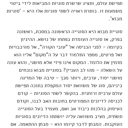
תפישת עולם, ותציג שרשרת סוגיות המביאות לידי ביטוי
משמעות זו. כותרת ראויה לשתי סוגיות אלו היא – 'סוגיות
מבוא'.
סוגיית מבוא היא הסוגייה הראשונה במסכת, ראשונה
בפרק, או סוגייה העומדת בפתחו של נושא. ההיגיון
בקיומה – לפני הכניסה אל "עובי הקורה", אל מורכבויות
ואל פרטים, מספר התלמוד דבר על ה"מקום" אליו הוא
מזמין את הלומד. המקום אינו פיזי אלא מושגי, והוא עונה
על השאלה – מהו לב העניין? בסוגיית מבוא נוכחים
מושגי יסוד, ערכים, ויותר מכך – טיבה של המזיגה
ביניהם, סוג של משוואת יסוד המקפלת בתוכה תפישת
עולם ערכית ורוחנית. בהקשר לשתי הסוגיות – קודם
לכניסה לדיונים המפורטים בחובות האב לבנו, וקודם
העיסוק בהלכות כיבוד אב ואם, מעמיד בעל הסוגייה
תשתית, מציב משוואה עליה יושתתו הדיונים בסוגיות
העוקבות. המבחן לדבר קיומו הוא – מבחן ההתאמה. אם