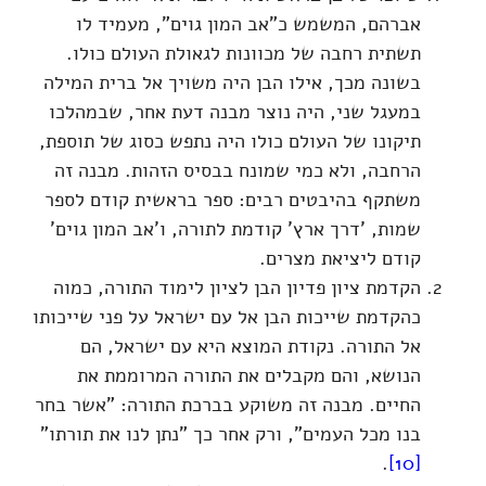
אברהם, המשמש כ"אב המון גוים", מעמיד לו
תשתית רחבה של מכוונות לגאולת העולם כולו.
בשונה מכך, אילו הבן היה משויך אל ברית המילה
במעגל שני, היה נוצר מבנה דעת אחר, שבמהלכו
תיקונו של העולם כולו היה נתפש כסוג של תוספת,
הרחבה, ולא כמי שמונח בבסיס הזהות. מבנה זה
משתקף בהיבטים רבים: ספר בראשית קודם לספר
שמות, 'דרך ארץ' קודמת לתורה, ו'אב המון גוים'
קודם ליציאת מצרים.
הקדמת ציון פדיון הבן לציון לימוד התורה, כמוה
כהקדמת שייכות הבן אל עם ישראל על פני שייכותו
אל התורה. נקודת המוצא היא עם ישראל, הם
הנושא, והם מקבלים את התורה המרוממת את
החיים. מבנה זה משוקע בברכת התורה: "אשר בחר
בנו מכל העמים", ורק אחר כך "נתן לנו את תורתו"
.
[10]