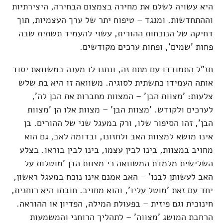
היא עשויה לשלם את מחירה בצמצום הבחירה, היצירתיות
וההתחדשות. ומנגד – טיפוח יתר של ערך העצמיות, תוך
דחיקה של הנוכחות ההורית, עשוי להעמיד תשתית שבה
פחות 'שמים', ופחות ערכים מקודשים.
חז"ל התמודדו עם מתח זה, ונתנו לו מענה במשוואת יסוד
אותה העמידו כתשתית לסוגיה. משוואה זו היא בת שלש
צלעות: 'מצוות הבן' – המצוות מחברות את הבן לה',
לערכים ולקודש. 'מצוות הבן' – מצוות אלו הן 'מצוות
הבן', זהו הסיפור שלו, ורק במעגל שני של ההורים. בן
אינו מושא למצוות האב ולחזונו, ובדומה לאב, גם הוא
מחויב במצוות, בינו לבין עצמו, בינו לבין בוראו. בצלע
השלישית מלמדת המשוואה כי מצוות הבן 'מוטלות על
האב לעשותן לבנו' – האב אמנם אינו נוכח במעגל ראשון,
יחד עם זאת 'מוטל עליו', והוא מחויב. חובתו היא רוחנית,
חינוכית וגם פיזית – בפעולת המילה, הפדיון או ההוראה.
הרחבת המושג 'מצווה' – לתהליך הרוחני והמשמעות