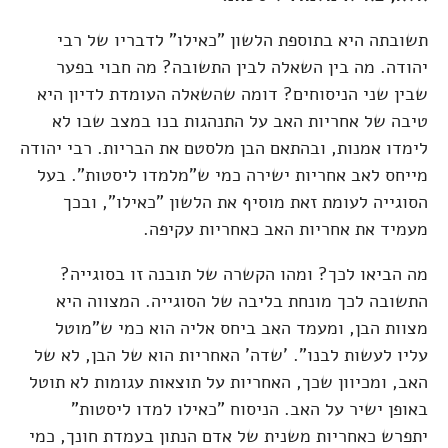
תשובתה היא בתוספת הלשון "כאילו" לדבריו של רבי
יהודה. מה בין השאלה לבין התשובה? מה חבוי בפער
שבין שני הניסוחים? דומה שהשאלה העומדת לדיון היא
טיבה של אחריות האב על התנהגות בנו במצב שבו לא
לימדו אמנות, ובהתאם הבן מלסטם את הבריות. רבי יהודה
מייחס לאב אחריות ישירה כמי ש"מלמדו ליסטות". בעל
הסוגייה לעומת זאת מוסיף את הלשון "כאילו", ובכך
מעמיד את אחריות האב כאחריות עקיפה.
מה הביאו לכך? ומהו הקשרה של תובנה זו בסוגייה?
התשובה לכך מונחת בליבה של הסוגייה. המצווה היא
מצוות הבן, ומעמד האב ביחס אליה הוא כמי ש"מוטל
עליו לעשות לבנו". 'שדה' האחריות הוא של הבן, לא של
האב, ומכיוון שכך, האחריות על תוצאות עגומות לא תוטל
באופן ישיר על האב. הניסוח "כאילו למדו ליסטות"
יתפרש כאחריות משנית של אדם הנתון בעמדת חונך, כמי