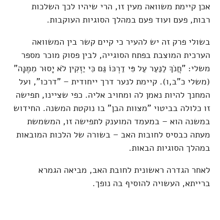
אכן קיימת משוואה מעין זו, הרי שיהיו לכך השלכות
רבות, פעם ועוד פעם במהלך הסוגיות העוקבות.
בשולי פרק זה יש להעיר כי קיים קשר בין המשוואה
הערכית המוצבת בפתח הסוגייה, לבין פסוק מוכר מספר
משלי: "חֲנֹךְ לַנַּעַר עַל פִּי דַרְכּוֹ גַּם כִּי יַזְקִין לֹא יָסוּר מִמֶּנָּה"
(משלי כ"ב,ו). קיימת לנער דרך ייחודית – "דרכו", ועל
המחנך להיות נאמן לה ומחויב אליה. כפי שציינו, תפישה
זו כלולה בביטוי "מצוות הבן" בו נוקטת המשנה. החידוש
במשנה הוא – במעמד המוענק לתפישה זו, המשמשת
מעתה כבסיס לחובות האב – בשורה של הלכות המובאות
במהלך הסוגיות הבאות.
לאחר הגדרה ראשונית לחובת האב, מביאה הגמרא
ברייתא, העשויה להוסיף בה נופך.