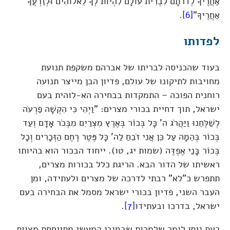
אַחֲרֶיךָ לְדֹרֹתָם לִבְרִית עוֹלָם לִהְיוֹת לְךָ לֵאלוֹהִים וּלְזַרְעֲךָ
אַחֲרֶיךָ"
[6]
.
לפדותו
בעוד שהכניסה לבריתו של אברהם משקפת תנועת
מחויבות לתיקונו של עולם, פדיון הבן מייצר תנועה
רוחנית הפוכה – התמקדות בבחירה הא-לוהית בעם
ישראל, תוך דחיית בכורי מצרים: "וַיְהִי כִּי הִקְשָׁה פַרְעֹה
לְשַׁלְּחֵנוּ וַיַּהֲרֹג ה' כָּל בְּכוֹר בְּאֶרֶץ מִצְרַיִם מִבְּכֹר אָדָם וְעַד
בְּכוֹר בְּהֵמָה עַל כֵּן אֲנִי זֹבֵחַ לַה' כָּל פֶּטֶר רֶחֶם הַזְּכָרִים וְכָל
בְּכוֹר בָּנַי אֶפְדֶּה (שמות יג, טו). ייחוד הבכור הוא בהיותו
ראשיתו של הדור הבא. הריגת כלל בכורות מצרים,
תתפרש כ"לא" רבתי לדרכה של מצרים ולעתידה, ומן
העבר השני, פדיון בכורי ישראל מסמל את הבחירה בעם
ישראל, בדרכו ובעתידו
[7]
.
כעת ניתן לומר שלמרות שבמובן המעשי מתייחסת מצוות