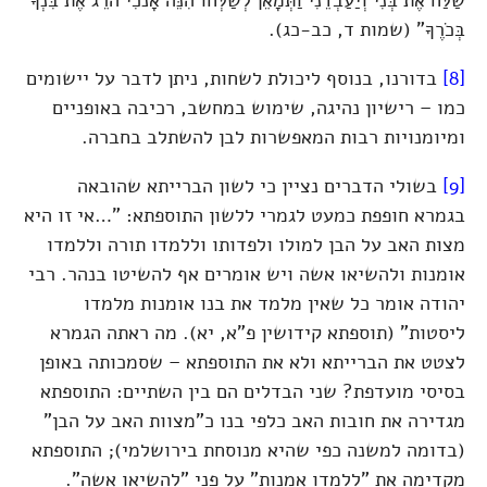
שַׁלַּח אֶת בְּנִי וְיַעַבְדֵנִי וַתְּמָאֵן לְשַׁלְּחוֹ הִנֵּה אָנֹכִי הֹרֵג אֶת בִּנְךָ
בְּכֹרֶךָ" (שמות ד, כב-כג).
[8]
בדורנו, בנוסף ליכולת לשחות, ניתן לדבר על יישומים
כמו – רישיון נהיגה, שימוש במחשב, רכיבה באופניים
ומיומנויות רבות המאפשרות לבן להשתלב בחברה.
[9]
בשולי הדברים נציין כי לשון הברייתא שהובאה
בגמרא חופפת כמעט לגמרי ללשון התוספתא: "…אי זו היא
מצות האב על הבן למולו ולפדותו וללמדו תורה וללמדו
אומנות ולהשיאו אשה ויש אומרים אף להשיטו בנהר. רבי
יהודה אומר כל שאין מלמד את בנו אומנות מלמדו
ליסטות" (תוספתא קידושין פ"א, יא). מה ראתה הגמרא
לצטט את הברייתא ולא את התוספתא – שסמכותה באופן
בסיסי מועדפת? שני הבדלים הם בין השתיים: התוספתא
מגדירה את חובות האב כלפי בנו כ"מצוות האב על הבן"
(בדומה למשנה כפי שהיא מנוסחת בירושלמי); התוספתא
מקדימה את "ללמדו אמנות" על פני "להשיאו אשה".