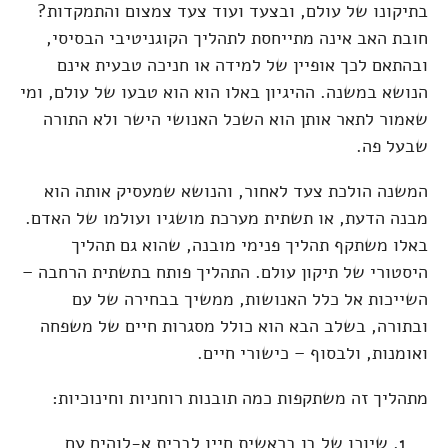
בתיקונו של עולם, ובצעד ועוד צעד צמצום והתמקדות?
חובת האב אינה מתייחסת לתהליך הקוגניטיבי הבסיסי,
ובהתאם לכך אופיין של למידה או חניכה טבעית אינם
הנושא במשנה. ההיגיון באלו הוא הוא טבעו של עולם, ומי
שאמור לתאר אותן הוא השכל האנושי הישר ולא התורה
שבעל פה.
המשנה הולכת צעד לאחור, והנושא שמעסיק אותה הוא
מבנה הדעת, או תשתית מערכת מושגיו ועולמו של האדם.
באלו משתקף תהליך פנימי מובנה, שהוא גם תהליך
היסטורי של תיקון עולם. התהליך פותח בתשתית הרחבה –
השייכות אל כלל האנושות, ממשיך בבחירה של עם
ובתורה, בשלב הבא הוא כולל מסגרות חיים של משפחה
ואומנות, ולבסוף – כישורי חיים.
מתהליך זה משתקפות כמה תובנות רוחניות וחינוכיות:
שיוכו של בן בראשית חייו לברית א-לוהים עם