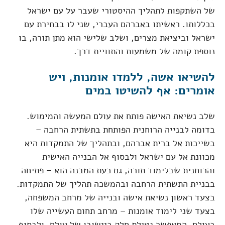
של השתקפות לתהליך ההיסטורי שעבר על עם ישראל
בכללותו. ראשיתו באברהם העברי, שני לו בבחירת עם
ישראל וביציאת מצרים, ושלב שלישי הוא מתן תורה, בו
נוספת קומה של משמעות והתוויית דרך.
להשיאו אשה, ללמדו אומנות, ויש
אומרים: אף להשיטו במים
שלב נשיאת האישה פותח את עולם המעשה והמימוש.
בדומה לבנייה הרוחנית הפותחת בתשתית הרחבה –
בשייכות אל ברית אברהם, ובתהליך של התמקדות היא
מכוונת אל עם ישראל ולבסוף אל הבנייה האישית
והרוחנית שבלימוד תורה, גם כעת המבנה הוא – פתיחה
בבניית התשתית הרחבה ובהמשכה תהליך של התמקדות.
בצעד ראשון נשיאת אישה ובנייה של מרחב המשפחה,
בצעד שני לימוד אומנות – מרחב תחום העשייה שלו
בעולם, המאפשר נטילת חלק ביישובו של עולם, ולבסוף