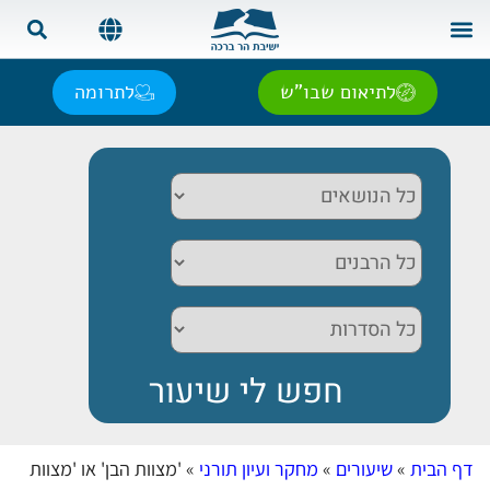
צור קשר
בית המדרש
שאל את הרב
אנגלית | English
ספרדית | Español
רוסית | Русский
צרפתית | Français
לתיאום שבו"ש
לתרומה
דף הבית
»
שיעורים
»
מחקר ועיון תורני
»
'מצוות הבן' או 'מצוות