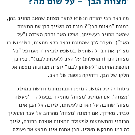
'מצוות הבן' – על שום מה?
מה ראה רבי יהודה הנשיא לתאר מצוות שהאב מחויב בהן,
במונח "מצוות הבן"? מונח זה משייך לבן את המצוות
שהאב מחויב בעשייתן, ואילו האב נדחק הצידה ("על
האב"). מעבר לכך שהמונח נראה כלא מתאים, השימוש בו
מצריך את רבי להשתמש במשפט שביאורו מעורפל "כל
מצוות הבן (המוטלות) על האב (לעשות לבנו)". כמו כן,
תוספת החיתום "לעשותן לבנו" יוצרת מכוונות נוספת אל
חלקו של הבן, ודחיקה נוספת של האב.
ניסוח זה של המשנה מזמן התבוננות מחודשת במושג
'מצווה'. אם המושג 'מצווה' מתמקד בפעולה – 'מעשה
מצוה' שחובה על האדם לעשותו, שיוכה אל הבן אינו
סביר. מאידך, אם המונח 'מצווה' מתרחב אל עבר התהליך
הרוחני והמשמעות שפעולת המצווה אוצרת בתוכה, שיוך
זה כמו מתבקש מאליו. הבן אמנם אינו מבצע את פעולת