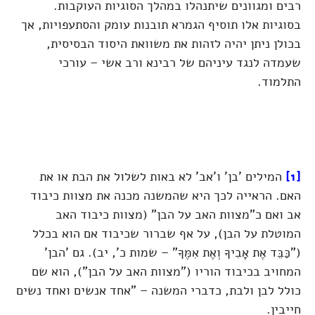
רבים ומגוונים שיתנהלו במהלך הסוגיות העוקבות.
בסוגיות אלו תוסיף הגמרא תובנות עומק והסתעפויות, אך
בכולן ניתן יהיה לזהות את משוואת היסוד הבסיסית,
שעמדה לנגד עיניהם של רבינא ורב אשי – עורכי
התלמוד.
[1]
המילים 'בן' ו'אב' לא באות לשלול את הבת או את
האם. הראייה לכך היא שהמשנה מכנה את מצוות כיבוד
אב ואם כ"מצוות האב על הבן" (מצוות כיבוד האב
המוטלת על הבן), על אף שברור שכיבוד אם הוא בכלל
("כַּבֵּד אֶת אָבִיךָ וְאֶת אִמֶּךָ" – שמות כ', יב). גם 'הבן'
המחויב בכיבוד הוריו ("מצוות האב על הבן"), הוא שם
כולל לבן ולבת, כדברי המשנה – "אחד אנשים ואחד נשים
חייבין.