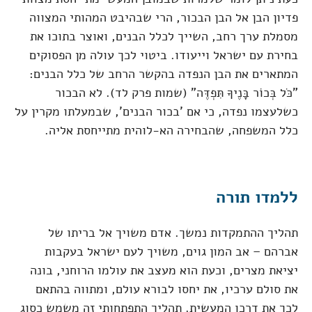
פדיון הבן אל הבן הבכור, הרי שבהיבט המהותי המצווה
מסמלת ערך רחב, השייך לכלל הבנים, ואוצר בתוכו את
בחירת עם ישראל וייעודו. ביטוי לכך עולה מן הפסוקים
המתארים את הבן הנפדה בהקשר הרחב של כלל הבנים:
"כֹּל בְּכוֹר בָּנֶיךָ תִּפְדֶּה" (שמות פרק לד). לא הבכור
כשלעצמו נפדה, כי אם 'בכור הבנים', שבמעלתו מקרין על
כלל המשפחה, שהבחירה הא-לוהית מתייחסת אליה.
ללמדו תורה
תהליך ההתמקדות נמשך. אדם משויך אל בריתו של
אברהם – אב המון גוים, משויך לעם ישראל בעקבות
יציאת מצרים, וכעת הוא מעצב את עולמו הרוחני, בונה
את סולם ערכיו, את יחסו לבורא עולם, ומתווה בהתאם
לכך את דרכו המעשית. תהליך התפתחותי זה משמש כסוג