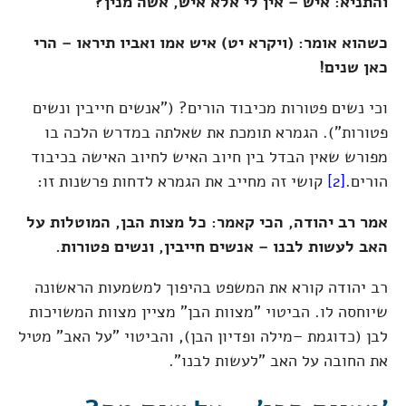
והתניא: איש – אין לי אלא איש, אשה מנין?
כשהוא אומר: (ויקרא יט) איש אמו ואביו תיראו – הרי
כאן שנים!
וכי נשים פטורות מכיבוד הורים? ("אנשים חייבין ונשים
פטורות"). הגמרא תומכת את שאלתה במדרש הלכה בו
מפורש שאין הבדל בין חיוב האיש לחיוב האישה בכיבוד
הורים.
[2]
קושי זה מחייב את הגמרא לדחות פרשנות זו:
אמר רב יהודה, הכי קאמר: כל מצות הבן, המוטלות על
האב לעשות לבנו – אנשים חייבין, ונשים פטורות.
רב יהודה קורא את המשפט בהיפוך למשמעות הראשונה
שיוחסה לו. הביטוי "מצוות הבן" מציין מצוות המשויכות
לבן (כדוגמת –מילה ופדיון הבן), והביטוי "על האב" מטיל
את החובה על האב "לעשות לבנו".