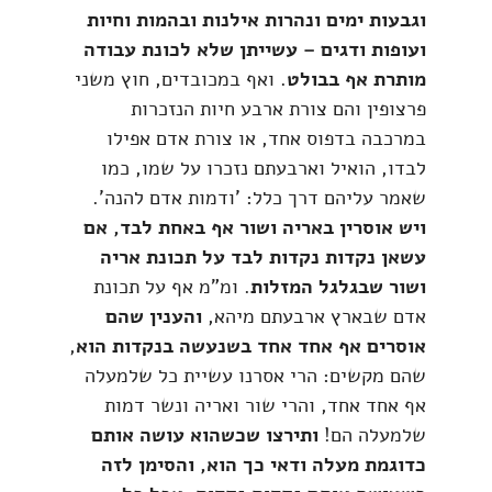
וגבעות ימים ונהרות אילנות ובהמות וחיות
ועופות ודגים – עשייתן שלא לכונת עבודה
מותרת אף בבולט
. ואף במכובדים, חוץ משני
פרצופין והם צורת ארבע חיות הנזכרות
במרכבה בדפוס אחד, או צורת אדם אפילו
לבדו, הואיל וארבעתם נזכרו על שמו, כמו
שאמר עליהם דרך כלל: 'ודמות אדם להנה'.
ויש אוסרין באריה ושור אף באחת לבד, אם
עשאן נקדות נקדות לבד על תכונת אריה
ושור שבגלגל המזלות
. ומ"מ אף על תכונת
אדם שבארץ ארבעתם מיהא,
והענין שהם
אוסרים אף אחד אחד בשנעשה בנקדות הוא
,
שהם מקשים: הרי אסרנו עשיית כל שלמעלה
אף אחד אחד, והרי שור ואריה ונשר דמות
שלמעלה הם!
ותירצו שכשהוא עושה אותם
כדוגמת מעלה ודאי כך הוא, והסימן לזה