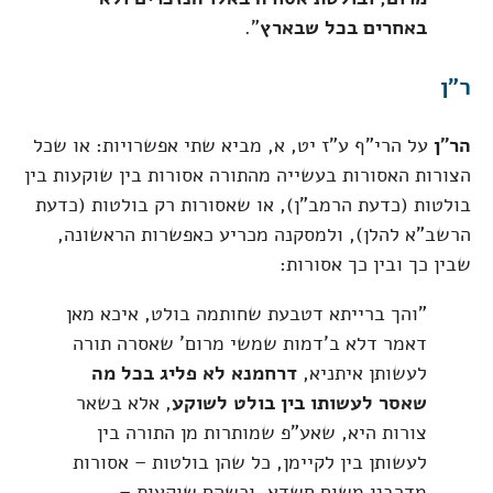
באחרים בכל שבארץ
".
ר"ן
הר"ן
על הרי"ף ע"ז יט, א, מביא שתי אפשרויות: או שכל
הצורות האסורות בעשייה מהתורה אסורות בין שוקעות בין
בולטות (כדעת הרמב"ן), או שאסורות רק בולטות (כדעת
הרשב"א להלן), ולמסקנה מכריע כאפשרות הראשונה,
שבין כך ובין כך אסורות:
"והך ברייתא דטבעת שחותמה בולט, איכא מאן
דאמר דלא ב'דמות שמשי מרום' שאסרה תורה
לעשותן איתניא,
דרחמנא לא פליג בכל מה
שאסר לעשותו בין בולט לשוקע
, אלא בשאר
צורות היא, שאע"פ שמותרות מן התורה בין
לעשותן בין לקיימן, כל שהן בולטות – אסורות
מדרבנן משום חשדא, וכשהם שוקעות –