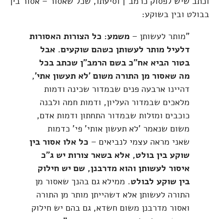
וכתב שיש לפסוק כרמב"ן וסיעתו, שכל שאסור – אסור בין
בבולט ובין בשוקע:
"מותר לעשותן –
משמע: כל הצורות האסורות
דלעיל מותר לעשותן כשהם שוקעים. אבל
בטור הביא אח"כ בשם הרמב"ן שכתב בכל
מה שאסור מן התורה משום 'לא תעשון אתי'
,
דהיינו ארבעה פנים שבמדור שכינה ודמות
מלאכים שבמדור העליון, ודמות חמה ולבנה
כוכבים ומזלות שבמדור התחתון ודמות אדם,
משום שנאמר 'לא תעשון אותי' פי' כדמות
שאני מראה עצמי לנביאים –
כל אלו אסור בין
שוקע בין בולט, אלא בשאר צורות יש ג"כ
איסור לעשותן והוא מדרבנן, שם יש חילוק
בין שוקע לבולט
. ממילא גם בהנך שאסור מן
התורה לעשותן אלא דשהייתן מותר מן התורה
ואסור מדרבנן משום חשדא, גם בהם יש חילוק