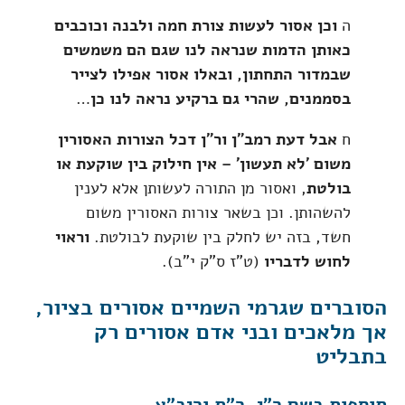
ה
וכן אסור לעשות צורת חמה ולבנה וכוכבים
כאותן הדמות שנראה לנו שגם הם משמשים
שבמדור התחתון, ובאלו אסור אפילו לצייר
בסממנים, שהרי גם ברקיע נראה לנו כן
…
ח
אבל דעת רמב"ן ור"ן דכל הצורות האסורין
משום 'לא תעשון' – אין חילוק בין שוקעת או
בולטת
, ואסור מן התורה לעשותן אלא לענין
להשהותן. וכן בשאר צורות האסורין משום
חשד, בזה יש לחלק בין שוקעת לבולטת.
וראוי
לחוש לדבריו
(ט"ז ס"ק י"ב).
הסוברים שגרמי השמיים אסורים בציור,
אך מלאכים ובני אדם אסורים רק
בתבליט
תוספות בשם ר"י, ר"ת וריב"א