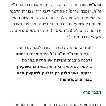
הרא"ש
מסכת עבודה זרה ג, ה, מביא את דברי הריב"א
ור"ת, שמכך שהגמ' לא תירצה לגבי ר"ג שצורות הלבנה
היו שקועות, משמע שלגבי צורות של גרמי השמים אין
חילוק בין שוקעים לבולטים, כי בשונה מפרצוף האדם
שנראה לנו בולט (תלת מימדי), גרמי השמיים נראים לנו
שקועים (דו מימדי):
"תימה, אמאי לא משני דצורת לבנה לא היתה
בולטת!
וריב"א ור"ת ז"ל היו אומרים דבחמה
ולבנה כוכבים ומזלות אין חילוק בהן בין
בולטין לשוקעין, כי נראין בעינינו כשוקעין
ברקיע. ואין חלוק בין בולטין לשוקעין אלא
בצורות ובפרצופות
".
רבנו פרץ
גם
רבנו פרץ
, המובא באגודה ובמרדכי, סובר שחמה