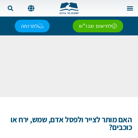
צור קשר
בית המדרש
שאל את הרב
אנגלית | English
ספרדית | Español
רוסית | Русский
צרפתית | Français
לתיאום שבו"ש
לתרומה
האם מותר לצייר ולפסל אדם, שמש, ירח או
כוכבים?