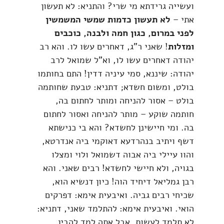
ועשייה גרידתא מי שרי? והתניא: לא תעשון
אתי –
לא תעשון כדמות שמשי המשמשין
לפני במרום, כגון חמה ולבנה, כוכבים
ומזלות
! שאני ר"ג, דאחרים עשו לו. והא רב
יהודה דאחרים עשו לו, וא"ל שמואל לרב
יהודה: שיננא, סמי עיניה דדין! התם בחותמו
בולט, ומשום חשדא; דתניא: טבעת שחותמה
בולט – אסור להניחה ומותר לחתום בה,
חותמה שוקע – מותר להניחה ואסור לחתום
בה. ומי חיישינן לחשדא? והא בי כנישתא
דשף ויתיב בנהרדעא דאוקמי ביה אנדרטא,
והוו עיילי ביה אבוה דשמואל ולוי ומצלו
בגויה, ולא חיישי לחשדא! רבים שאני. והא
רבן גמליאל דיחיד הוה! כיון דנשיא הוא,
שכיחי רבים גביה. ואיבעית אימא: דפרקים
הואי. ואיבעית אימא: להתלמד שאני, דתניא:
לא תלמד לעשות, אבל אתה למד להבין