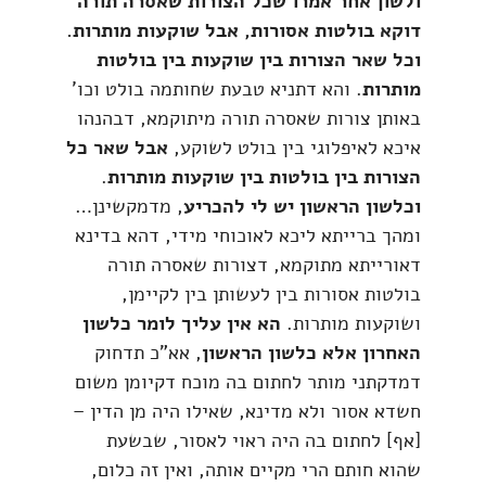
ולשון אחר אמרו שכל הצורות שאסרה תורה
דוקא בולטות אסורות, אבל שוקעות מותרות.
וכל שאר הצורות בין שוקעות בין בולטות
מותרות
. והא דתניא טבעת שחותמה בולט וכו'
באותן צורות שאסרה תורה מיתוקמא, דבהנהו
איכא לאיפלוגי בין בולט לשוקע,
אבל שאר כל
הצורות בין בולטות בין שוקעות מותרות
.
וכלשון הראשון יש לי להכריע
, מדמקשינן…
ומהך ברייתא ליכא לאוכוחי מידי, דהא בדינא
דאורייתא מתוקמא, דצורות שאסרה תורה
בולטות אסורות בין לעשותן בין לקיימן,
ושוקעות מותרות.
הא אין עליך לומר כלשון
האחרון אלא כלשון הראשון
, אא"כ תדחוק
דמדקתני מותר לחתום בה מוכח דקיומן משום
חשדא אסור ולא מדינא, שאילו היה מן הדין –
[אף] לחתום בה היה ראוי לאסור, שבשעת
שהוא חותם הרי מקיים אותה, ואין זה כלום,