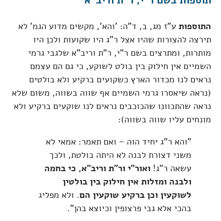
התוספות
ע"ז מג, ב, ד"ה: 'והא', מקשים מדוע הגמ' לא
תירצה להצורות שהיו אצל ר"ג היו שקועות ולכן היו
מותרות, ומתרצים בשם ר"י, ר"ת וריב"א שלגבי גרמי
השמיים אין חילוק בין בולט לשוקע, כי גם הם עצמם
נראים לנו מכדור הארץ כשקועים ברקיע ולא בולטים
(נראה שיאסרו גרמי השמיים אף שווה בשווה, משום שלא
נראה שהתכוונו שהכוכבים נראים לנו שוקעים ברקיע ולא
מונחים עליו שווה בשווה):
"והא ר"ג יחיד הוה – ואם תאמר: אמאי לא
משני דצורת לבנה לא היתה בולטת, ולכך
עשאה ר"ג!
ואור"י ור"ת וריב"א, כי בחמה
ולבנה ומזלות אין חילוק בין בולטין
לשוקעין וכן ברקיע שוקעין הם
. ולא מפליג
בהכי אלא גבי פרצופין וכיוצא בהן".