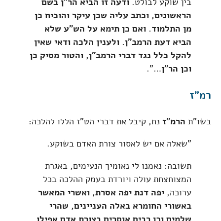
בין שוקע לבולט.
ודעה זו הביא הר"ן בשם
הראשונים, וכתב עליה שכן עיקר והוכיח כן
מן התלמוד. ואם כן תימא על הש"ע שלא
הביא דעת הרמב"ן. ולענין הלכה ודאי שאין
להקל כלל נגד דברי הרמב"ן, והטור מסיק כן
וכן הר"ן
…".
רמ"ז
בשו"ת
הרמ"ז
נח, קיבל את דברי הט"ז הללו להלכה:
"שאלה אם יש לאסור צורת האדם בשוקע.
תשובה: נאמנו לי נאומיך הנעימים, באגרת
המצוחצחת עולה ויורדת בעמק ההלכה בכל
ערוכה,
יפה דנת יפה אסרת, ואשרי המאשר
באשורי החומרא באלה העניינים, שהרי
שלמים וכן רבים אוסרים בצורת אדם אפילו