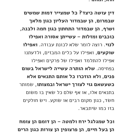
דין עושה כיצד? כל שמצייר דמות שמשים
שבמרום, הן שבמדור העליון כגון מלאך
ושרף, הן שבמדור התחתון כגון חמה ולבנה,
כוכבים ומזלות – עשייתן אסורה ואפילו
לנוי
. רוצה לומר שלא לכונת עבודה.
ואפילו
שוקעים
, ואפילו על כלים המבזים, ולדעתנו
אפילו להתלמד ואפילו של פרקים ואפילו
בפחיסה.
שלא הותרה עשייה לישראל בשום
פנים, ולא הוזכרו כל אותם התנאים אלא
כשעשאם גוי לצורך ישראל ובמצותו
, שמותר
בתנאים אלו, או אף שלם כל שאין בו משום
חשד, כגון מקום רבים או שוקע. ויש חולקים
בזו כמו שיתבאר.
וכל שמגלגל ירח ולמטה – הן דומם הן צומח
הן בעל חיים, הן פרצופין הן צורות כגון הרים