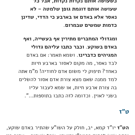
כשעושה אותם נקדות נקדות, אבל כל
שעושה אותם דוגמת גופן שלמטה – לא
נאסר אלא באדם או בארבע כי הדדי, שדינן
כדמות שמשים שבמרום
.
ומגדולי המחברים מתירין אף בעשייה, ואף
באדם בשוקע
.
וכבר כתבו עליהם גדולי
המגיהים כדברינו
. ושמא תאמר: אם באדם
לבד נאסר, מה מקום לאסור בארבע חיות
כאחד? תיפוק לי משום אדם לחודיה! מ"מ אתה
למד ממנה שאם מצא צורת אדם אסור להשלים
בה צורת ארבע חיות, או שמא לעבור עליו
בשני לאוין. וכדומה לזה כתבו בתוספות…".
ט"ז
הט"ז
יו"ד קמא, יב, חולק על השו"ע שהתיר באדם שוקע,