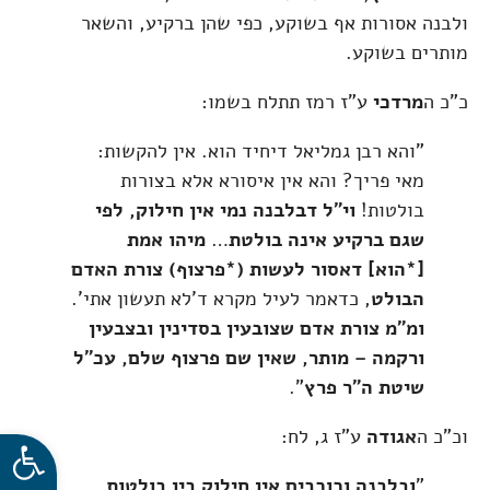
ולבנה אסורות אף בשוקע, כפי שהן ברקיע, והשאר
מותרים בשוקע.
כ"כ ה
מרדכי
ע"ז רמז תתלח בשמו:
"והא רבן גמליאל דיחיד הוא. אין להקשות:
מאי פריך? והא אין איסורא אלא בצורות
בולטות!
וי"ל דבלבנה נמי אין חילוק, לפי
שגם ברקיע אינה בולטת
…
מיהו אמת
[*הוא] דאסור לעשות (*פרצוף) צורת האדם
הבולט
, כדאמר לעיל מקרא ד'לא תעשון אתי'.
ומ"מ צורת אדם שצובעין בסדינין ובצבעין
ורקמה – מותר, שאין שם פרצוף שלם, עכ"ל
שיטת ה"ר פרץ
".
פתח סרגל
וכ"כ ה
אגודה
ע"ז ג, לח:
"
ובלבנה וכוכבים אין חילוק בין בולטות