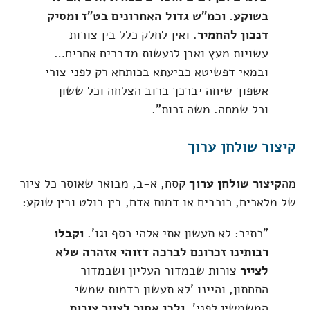
בשוקע. וכמ"ש גדול האחרונים בט"ז ומסיק
דנכון להחמיר
. ואין לחלק כלל בין צורות
עשויות מעץ ואבן לנעשות מדברים אחרים…
ובמאי דפשיטא כביעתא בכותחא רק לפני צורי
אשפוך שיחה יברכך ברוב הצלחה וכל ששון
וכל שמחה. משה זכות".
קיצור שולחן ערוך
מה
קיצור שולחן ערוך
קסח, א-ב, מבואר שאוסר כל ציור
של מלאכים, כוכבים או דמות אדם, בין בולט ובין שוקע:
"כתיב: לא תעשון אתי אלהי כסף וגו'.
וקבלו
רבותינו זכרונם לברכה דזוהי אזהרה שלא
לצייר
צורות שבמדור העליון ושבמדור
התחתון, והיינו 'לא תעשון כדמות שמשי
המשמשין לפני'.
ולכן אסור לצייר צורות