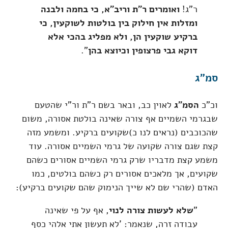
ר"ג!
ואומרים ר"ת וריב"א, כי בחמה ולבנה
ומזלות אין חילוק בין בולטות לשוקעין, כי
ברקיע שוקעין הן, ולא מפליג בהכי אלא
דוקא גבי פרצופין וכיוצא בהן
".
סמ"ג
וכ"כ
הסמ"ג
לאוין כב, ובאר בשם ר"ת ור"י שהטעם
שבגרמי השמיים אף צורה שאינה בולטת אסורה, משום
שהכוכבים (נראים לנו כ)שקועים ברקיע. ומשמע מזה
קצת שגם צורה שקועה של גרמי השמיים אסורה. עוד
משמע קצת מדבריו שרק גרמי השמיים אסורים כשהם
שקועים, אך מלאכים אסורים רק כשהם בולטים, כמו
האדם (שהרי שם לא שייך הנימוק שהם שקועים ברקיע):
"
שלא לעשות צורה לנוי
, אף על פי שאינה
עבודה זרה, שנאמר: 'לא תעשון אתי אלהי כסף