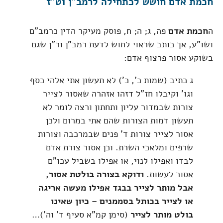
חכמת אדם חושש לכתחילה לרמב"ן וט"ז
ה
חכמת אדם
פה, ג; ה; ח, פוסק מעיקר הדין כרמב"ם
ושו"ע, אך כותב שראוי לחוש לדעת רמב"ן ור"ן שגם
בשוקע אסור פרצוף אדם:
ג כתיב (שמות כ', כ') לא תעשון אתי אלהי כסף
וגו' וקיבלו חז"ל דזהו אזהרה שאסור לצייר
צורות שבמדור עליון ותחתון ורצה לומר לא
תעשון דמות הצורות שהם אתי במרום ולכן
אסור לצייר צורות ד' פנים שבמרכבה וצורות
שרפים ומלאכי השרת. וכן אסור צורת אדם
לבדו ואפילו לנוי, או אפילו בשביל עכו"ם
אסור לעשות.
ודוקא בצורה בולטת אסור,
אבל מותר לצייר בבגד אפילו מעשה אריגה
או לצייר בכותל בסממנים – כיון שאינו
בולט מותר לצייר
(סימן קמ"א סעיף ד' וה')…