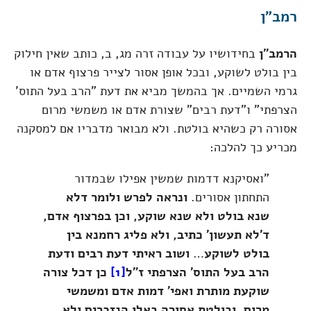
רמב"ן
הרמב"ן
בחידושיו על עבודה זרה מג, ב, כותב שאין חילוק
בין בולט לשוקע, ובכל אופן אסור לצייר פרצוף אדם או
גרמי השמיים. אך בהמשך מביא את דעת "הרב בעל התוס'
הצרפתי" ו"דעת רבים" שצורת אדם או משמשי מרום
אסורה רק כשהיא בולטת. ולא מבואר מדבריו אם למסקנה
מכריע כך להלכה:
"ואסיקנא דדמות שמשין אפילו שבמדור
התחתון אסורים.
ונראה לפרש ולומר דלא
שנא בולט ולא שנא שוקע, וכן בפרצוף אדם,
ד'לא תעשון' כתיב, ולא פליג רחמנא בין
בולט לשוקע
…
ושוב ראיתי דעת רבים ודעת
הרב בעל התוס' הצרפתי ז"ל
[1]
כן דכל צורה
שוקעת מותרת ואפי' דמות אדם ומשמשי
מרום, ובולטת אסורה באלו הנזכרים ולא