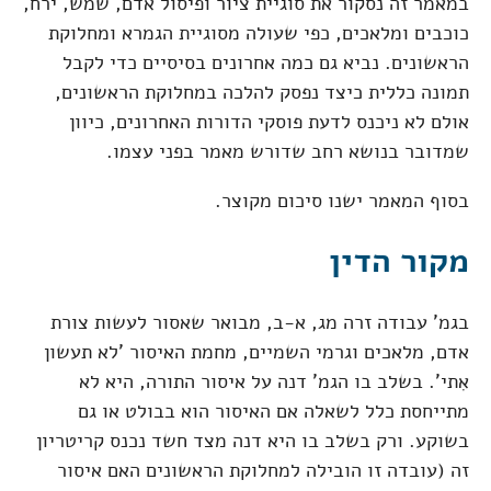
במאמר זה נסקור את סוגיית ציור ופיסול אדם, שמש, ירח,
כוכבים ומלאכים, כפי שעולה מסוגיית הגמרא ומחלוקת
הראשונים. נביא גם כמה אחרונים בסיסיים כדי לקבל
תמונה כללית כיצד נפסק להלכה במחלוקת הראשונים,
אולם לא ניכנס לדעת פוסקי הדורות האחרונים, כיוון
שמדובר בנושא רחב שדורש מאמר בפני עצמו.
בסוף המאמר ישנו סיכום מקוצר.
מקור הדין
בגמ' עבודה זרה מג, א-ב, מבואר שאסור לעשות צורת
אדם, מלאכים וגרמי השמיים, מחמת האיסור 'לא תעשון
אִתי'. בשלב בו הגמ' דנה על איסור התורה, היא לא
מתייחסת כלל לשאלה אם האיסור הוא בבולט או גם
בשוקע. ורק בשלב בו היא דנה מצד חשד נכנס קריטריון
זה (עובדה זו הובילה למחלוקת הראשונים האם איסור