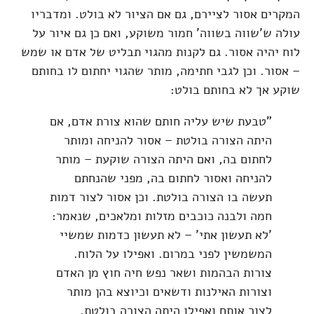
המקרים אסור לציירם, גם אם הציור לא בולט. ומדבריו
עולה ש'שווה בשווה' חמור משוקע, ואם כן גם איור על
לוח יהיה אסור. גם לקנות מהגוי תבליט של אדם או שמש
– אסור. וכן לגבי חתימה, מותר שהגוי יחתום לו בחותם
שוקע אך לא בחותם בולט:
"טבעת שיש עליה חותם שהוא צורת אדם, אם
היתה הצורה בולטת – אסור להניחה ומותר
לחתום בה, ואם היתה הצורה שוקעת – מותר
להניחה ואסור לחתום בה, מפני שהנחתם
תעשה בו הצורה בולטת. וכן אסור לצור דמות
חמה ולבנה כוכבים מזלות ומלאכים, שנאמר:
'לא תעשון אתי' – לא תעשון כדמות שמשיי
המשמשין לפני במרום. ואפילו על הלוח.
צורות הבהמות ושאר נפש חיה חוץ מן האדם
וצורות האילנות ודשאים וכיוצא בהן מותר
לצור אותם ואפילו היתה הצורה בולטת.