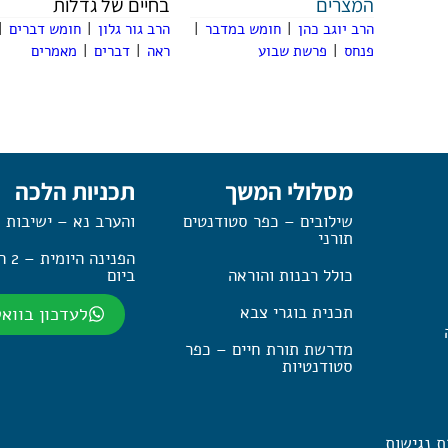
המצרים
בחיים של גדלות
הרב יוגב כהן
|
חומש במדבר
|
הרב גור גלון
|
חומש דברים
|
פנחס
|
פרשת שבוע
ראה
|
דברים
|
מאמרים
מסלולי המשך
תכניות הלכה
שילובים – כפר סטודנטים
והערב נא – ישיבות 
תורני
הפנינה
כולל רבנות והוראה
ביום
תכנית בוגרי צבא
לעדכון בווא
מדרשת תורת חיים – כפר
סטודנטיות
ת נגישות