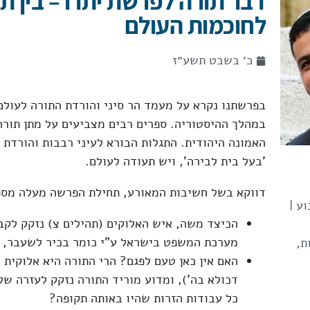
דבר תורה לפרשת יתרו – בין ת
לחוכמות העולם
כ׳ בשבט תשע״ז
בפרשתנו נקרא על מעמד הר סיני והורדת התורה לעולם. 
במהלך ההיסטוריה. ספרים רבים מצביעים על מתן תור
האמונה היהודית. התגלות הבורא לעיני רבבות והורדת 
'בעל בית לבירה', ויש תעודה לעולם.
דווקא בשל חשיבות המאורע, תחילת הפרשה מעלה מספ
ע |
הכיצד משה, איש האלוקים (תהילים צ) נזקק לקבל
מערכת המשפט בישראל ע"י כומר בכיר לשעבר, י
ת
,
האם אין כאן טעם לפגם? הרי התורה היא אלוקית מ
דכולא בה'), ומדוע מוריד התורה נזקק לעזרה של
כל עבודות הזרות שהיו באותה תקופה?