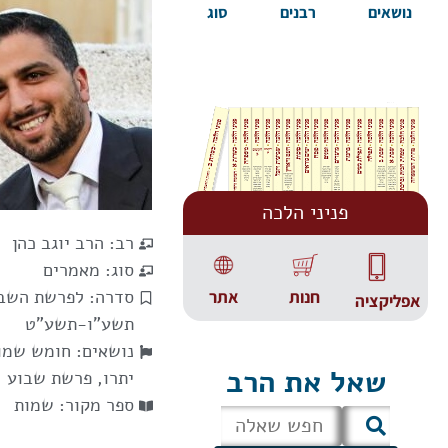
נושאים
רבנים
סוג
פניני הלכה
רב:
הרב יוגב כהן
סוג:
מאמרים
סדרה:
לפרשת השבו
אתר
חנות
אפליקציה
תשע"ו-תשע"ט
נושאים:
חומש שמו
שאל את הרב
יתרו
,
פרשת שבוע
ספר מקור:
שמות