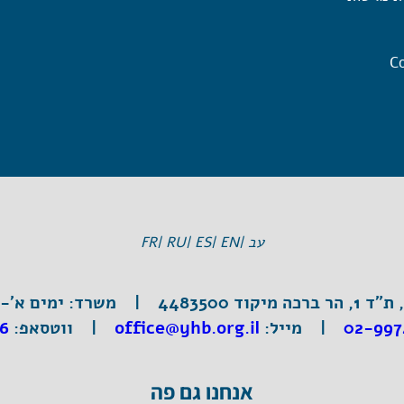
Co
עב |
EN |
ES |
RU |
FR
וד 4483500 |
משרד:
ימים א'-ה', 3:30
02-997
|
מייל:
office@yhb.org.il
| ווטסאפ:
6
אנחנו גם פה