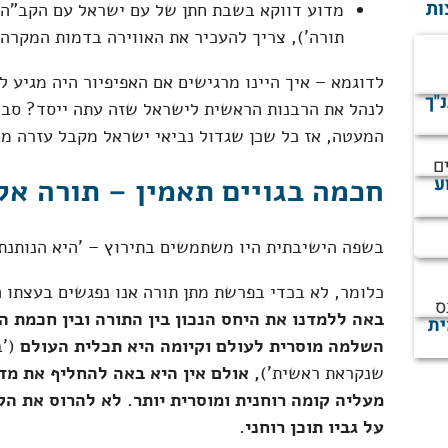
ות
מדוע דווקא בשבת חתן של עם ישראל עם הקב"ה ('
תורה'), צריך להעכיר את האווירה בדמות המקרה
לדוגמא – איך היינו מרגישים אם האפיפיור היה מגיע לר
נ"ך
לנהל את הרבנות הראשית לישראל שזה עתה ייסד? סבי
המעטה, אז כל שכן שגדול נביאי ישראל מקבל עזרה מ
ם
חכמה בגויים תאמין – תורה אל
ע
בשפה הישיבתית היו משתמשים בתירוץ – 'היא הנותנת'
כלומר, לא בכדי בפרשת מתן תורה אנו נפגשים בעצתו 
ס
באה ללמדנו את היחס הנכון בין התורה ובין חכמת ה
ית
השלמה מוסרית לעולם וקיומה היא תכלית העולם
('
שנקראת ראשית')
, אולם אין היא באה להחליף את מד
מעליה קומה רוחנית ומוסרית יותר. לא להרוס את ה
על גביו תוכן רוחני.