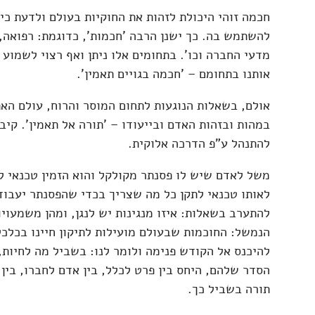
חכמה זוהי היכולת לזהות את החוקיות בעולם ולדעת כי
להשתמש בה. כך ישנן הרבה 'חכמות', כדוגמת: רפואה,
מדעי החברה וכו'. בתחומים אלו ניתן ואף רצוי לשמוע
אותנו בתחומם – 'חכמה בגויים תאמין'.
אולם, בשאלות הנוגעות לתחום המוסר והרוח, עולם הא
במהות ובזהות האדם ובייעודו – 'תורה אל תאמין'. קיב
להתנהל ע"פ הדרכה אלוקית.
משל לאדם שיש לו פסנתר מקולקל והוא הזמין טכנאי ל
לאותו טכנאי לתקן כל מה שצריך בכדי שהפסנתר יעבוד 
להתערב בשאלות: איזו מנגינות יש לנגן, ומהן משמעויו
הנמשל: החוכמות שבעולם מועילות לתיקון חיינו בכלכל
להיכנס אל הקודש פנימה ולומר לנו: בשביל מה לחיות,
הסדר שלהם, היחס בין פרט לכלל, בין אדם לחברו, בין 
תורה בשביל כך.