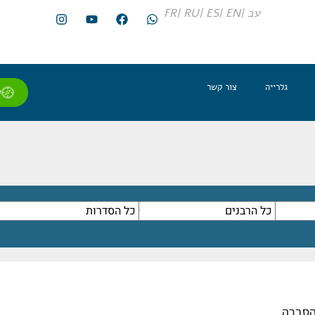
עב |
EN |
ES |
RU |
FR
גלרייה
צור קשר
ל
סברה