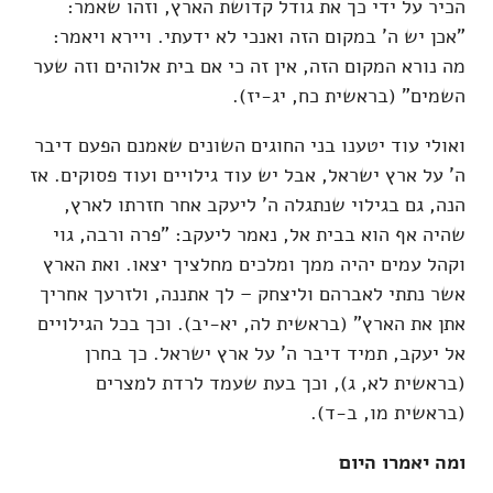
הכיר על ידי כך את גודל קדושת הארץ, וזהו שאמר:
"אכן יש ה' במקום הזה ואנכי לא ידעתי. ויירא ויאמר:
מה נורא המקום הזה, אין זה כי אם בית אלוהים וזה שער
השמים" (בראשית כח, יג-יז).
ואולי עוד יטענו בני החוגים השונים שאמנם הפעם דיבר
ה' על ארץ ישראל, אבל יש עוד גילויים ועוד פסוקים. אז
הנה, גם בגילוי שנתגלה ה' ליעקב אחר חזרתו לארץ,
שהיה אף הוא בבית אל, נאמר ליעקב: "פרה ורבה, גוי
וקהל עמים יהיה ממך ומלכים מחלציך יצאו. ואת הארץ
אשר נתתי לאברהם וליצחק – לך אתננה, ולזרעך אחריך
אתן את הארץ" (בראשית לה, יא-יב). וכך בכל הגילויים
אל יעקב, תמיד דיבר ה' על ארץ ישראל. כך בחרן
(בראשית לא, ג), וכך בעת שעמד לרדת למצרים
(בראשית מו, ב-ד).
ומה יאמרו היום