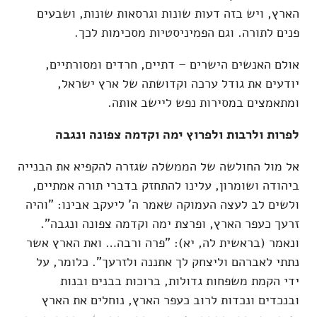
הארץ, ויש בזה דעות שונות וגרסאות שונות, ושבעים
פנים לתורה. וגם הפמיניסטיות מסכימות לכך.
אולם האנשים הישרים – דתיים, חרדים ומסורתיים,
יודעים את גודל ערכה וקדושתה של ארץ ישראל,
ומתאמצים במסירות נפש ליישב אותה.
לפרות ולרבות ולפרוץ ימה וקדמה צפונה ונגבה
אל מול החולשה של הממשלה שגזרה להקפיא את הבנייה
ביהודה ושומרון, עלינו להתחזק בדברי תורה אמתיים,
ולשים לב לעצה העמוקה שאמר ה' ליעקב אבינו: "והיה
זרעך כעפר הארץ, ופרצת ימה וקדמה צפונה ונגבה".
ונאמר (בראשית לה, יא): "פרה ורבה… ואת הארץ אשר
נתתי לאברהם וליצחק לך אתננה ולזרעך". כלומר, על
ידי הקמת משפחות גדולות, ברוכות בבנים ובנות
ובנכדים ונכדות לרוב כעפר הארץ, נוחלים את הארץ