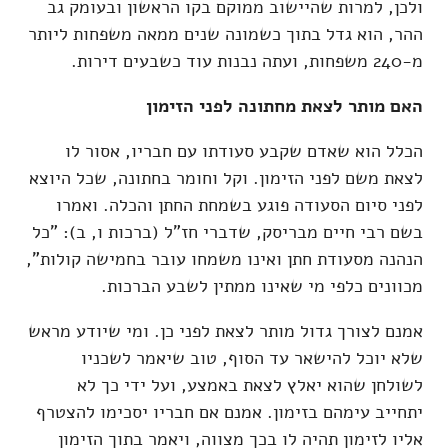
ולכן, למרות שהיישוב ממוקם בקו הראשון ובעומק גב
ההר, הוא גדל בתוך כשמונה שנים ממאה משפחות ליותר
מ-240 משפחות, ועתה נבנות עוד כשבעים דירות.
האם מותר לצאת מחתונה לפני הזימון
הכלל הוא שאדם שקבע סעודתו עם חבריו, אסור לו
לצאת משם לפני הזימון. וקל וחומר בחתונה, שכל היוצא
לפני סיום הסעודה פוגע בשמחת החתן והכלה. ואמרו
בשם רבי חיים מבריסק, שדברי חז"ל (ברכות ו, ב): "כל
הנהנה מסעודת חתן ואינו משמחו עובר בחמישה קולות",
מכוונים כלפי מי שאינו ממתין לשבע הברכות.
אמנם לצורך גדול מותר לצאת לפני כן. ומי שיודע מראש
שלא יוכל להישאר עד הסוף, טוב שיאמר לשכניו
לשולחן שהוא יאלץ לצאת באמצע, ועל ידי כך לא
יתחייב עימהם בזימון. אמנם אם חבריו יסכימו להצטרף
אליו לזימון תהיה לו בכך מצווה, ויאמר בתוך הזימון