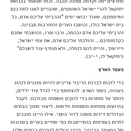
ופורצים ימה וקדמה צפונה ונגבה. וכמו שנאמר בנבואת
יחזקאל להרי ישראל השוממים, שהגויים לעגו לחורבנם
ושיממונם, שעוד יבואו ימים "והרביתי עליכם אדם, כל
בית ישראל כולו, ונושבו הערים והחורבות תבנינה.
והרביתי עליכם אדם ובהמה, ורבו ופרו, והושבתי אתכם
כקדמותיכם… והולכתי עליכם אדם, את עמי ישראל,
ויירשוך, והיית להם לנחלה, ולא תוסיף עוד לשכלם"
(יחזקאל לו, י-יב).
כעפר הארץ
כדי לזכות לברכת הריבוי צריכים להיות מוכנים לנהוג
בענווה, כעפר הארץ. להצטופף כדי לגדל עוד ילדים,
לוותר על מותרות כדי להקים משפחה מבורכת. לקבל
בזרועות פתוחות משפחות חדשות. ליצור מתוך הבתים
הגדולים דירות משנה לדור השני. אילו היינו מוכנים
לחיות בצפיפות בהתיישבות כפי שחיים בערים בשכונות
של המעמד הבינוני, היינו יכולים להכניס בבתים שלנו