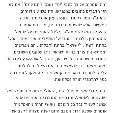
ומה אומרים על כך כתבי 'יתד נאמן' ו'יום ליום'? אם לא
היו הדברים כתובים במפורש, היו פשוט מדווחים
שהקב"ה אמר ללמוד גמרא בעיון או ללמוד הלכה
למעשה. אלא שהפסוקים כתובים, ולכן הם אומרים
שהעיקר הוא לשמוע ל'גדוילים' שאומרים על שמאל
שהוא ימין. ולכתבי 'המודיע' החסידיים אין בעיה: 'ארץ'
בחינת 'רצון', ו'ישראל' בחינת 'דבקות', הם מפרשים,
וממילא אין צורך בארץ ישראל. ויש עסקנים חשובים
שסוברים שרמז גדול יש כאן, שנתן ה' את הארץ לאברהם
יצחק ויעקב כדי שצאצאיהם 'הקדושים' יוכלו לוותר
עליה ולמוכרה בהסכמים קואליציוניים, ולקבל תמורתה
כסף לתלמודי תורה ומקוואות.
ובוגרי בני עקיבא מתלבטים, שאולי משום אחדות ישראל
יש לוותר לשמאל. והדתיים המודרניים אומרים שאי
אפשר לעמוד נגד כל העולם. ואישי הרוח מהאקדמיה
אומרים שספק גדול אם גם היום ישנה מצווה לישב את