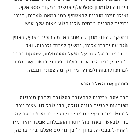
ביהודה ושומרון 600 אלף אנשים במקום 300 אלף.
ואילו היינו מוכנים להצטופף כמו במאה שערים, היינו
יכולים להכניס בבתים שלנו תשע מאות אלף איש.
והעיקר להיות מוכן להיאחז באדמה כעפר הארץ, באופן
שגם אם ידרכו עלינו, נמשיך לפרות ולרבות. ואז
הדורכים ברגל גסה על מפעל ההתנחלות, שהוקם כדבר
ה' ביד עבדיו הנביאים, כולם ייפלו וייבושו, ואנו נזכה
לפרות ולרבות ולפרוץ ימה וקדמה צפונה ונגבה.
לתכנן את השלב הבא
כבר עתה צריכים להתעורר בתשובה ולהכין תוכניות
מפורטות לבנייה רוויה וזולה, כדי שכל זוג צעיר יוכל
לרכוש בית בתנאים סבירים ולהקים בו משפחה גדולה.
כדי שכאשר בעזרת ה' יוסרו ההגבלות, אפשר יהיה מיד
להתחיל בבנייה. ברוך ה' כך נוהגים אצלנו בהר ברכה,