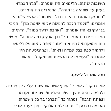
תשובות שונות. הליטאים היו אומרים: "תלמד גמרא
בעיון עד שתהיה בן תורה". החסידים היו אומרים:
"תתחזק באמונה ובעבודת ה' בשמחה". אנשי ש"ס היו
אומרים: "תלמד הלכה למעשה על פי שיטת מרן". חניכי
בני עקיבא היו אומרים: "ואהבת לרעך כמוך". הדתיים
המודרניים היו אומרים: "דרך ארץ קדמה לתורה". אישי
רוח מהאקדמיה היו אומרים: "הקפד להיות פלורליסט
ולהטיל ספק בכל עמדה ודאית", ופמיניסטיות היו
אומרות: "העצימו את הנשיות ותפסיקו לדכא את
הנשים".
ומה אמר ה' ליעקב
אולם הקב"ה אמר: "הארץ אשר את שוכב עליה לך אתננה
ולזרעך. והיה זרעך כעפר הארץ ופרצת ימה וקדמה
וצפונה ונגבה". ומתוך כך "ונברכו בך כל משפחות
האדמה ובזרעך". זה הגילוי האלוקי. ואכן יעקב אבינו