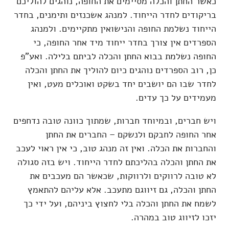
כאשר החתן והכלה מסיימים את החופה, נוהגים להוליכם
בריקודים לחדר הייחוד. למנהג אשכנזים ותימנים, בחדר
הייחוד נשלמת החופה והנישואין מתקיימים. ולמנהג
הספרדים אין צורך בחדר ייחוד מיד אחר החופה, כי
החופה נשלמת בבוא החתן והכלה לביתם בלילה. ואע"פ
כן, רוב הספרדים נוהגים כיום להוליך את החתן והכלה
לחדר שבו הם יושבים יחד בשקט ואוכלים מעט, ואין
מעמידים על כך עדים.
ויש חברים, ובמיוחד חברות, שמתוך כוונה טובה נדחפים
אחר החופה לחבקם ולנשקם – החברים את החתן
והחברות את הכלה. ואין זה מנהג טוב, כי אין ראוי לעכב
את החתן והכלה בהליכתם לחדר הייחוד. ויש בזה סגולה
לא טובה לרווקים ולרווקות, שכאשר הם מעכבים את
החתן והכלה, גם זיווגם מתעכב. אלא עליהם להתאמץ
לשמח את החתן והכלה בלי לחצוץ ביניהם, ועל ידי כך
יזכו לזיווג טוב במהרה.