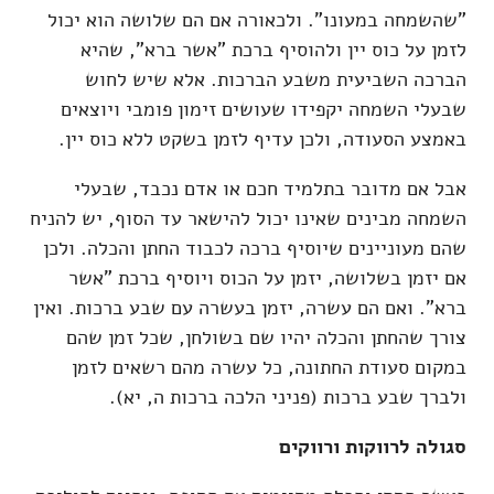
"שהשמחה במעונו". ולכאורה אם הם שלושה הוא יכול
לזמן על כוס יין ולהוסיף ברכת "אשר ברא", שהיא
הברכה השביעית משבע הברכות. אלא שיש לחוש
שבעלי השמחה יקפידו שעושים זימון פומבי ויוצאים
באמצע הסעודה, ולכן עדיף לזמן בשקט ללא כוס יין.
אבל אם מדובר בתלמיד חכם או אדם נכבד, שבעלי
השמחה מבינים שאינו יכול להישאר עד הסוף, יש להניח
שהם מעוניינים שיוסיף ברכה לכבוד החתן והכלה. ולכן
אם יזמן בשלושה, יזמן על הכוס ויוסיף ברכת "אשר
ברא". ואם הם עשרה, יזמן בעשרה עם שבע ברכות. ואין
צורך שהחתן והכלה יהיו שם בשולחן, שכל זמן שהם
במקום סעודת החתונה, כל עשרה מהם רשאים לזמן
ולברך שבע ברכות (פניני הלכה ברכות ה, יא).
סגולה לרווקות ורווקים