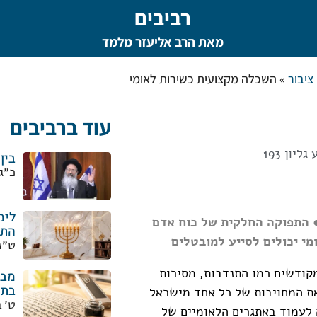
רביבים
מאת הרב אליעזר מלמד
 ציבור
»
השכלה מקצועית כשירות לאומי
עוד ברביבים
יון 193
בין
כ״ג
לימ
● התפוקה החלקית של כוח אדם
התו
י יכולים לסייע למובטלים
ט״ז
מקודשים כמו התנדבות, מסירות
מבר
בתפ
את המחויבות של כל אחד מישראל
ט׳ 
 לעמוד באתגרים הלאומיים של