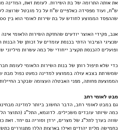
ש"ח, ועוד מפסידה כאלפיים ש"ח על כל מובטל שרוצה לע
שההפסד הממוצע לחודש על בת שירות לאומי הוא בין 1500 ל-3500 ש"ח.
אגב, פקידי האוצר יודעים שהחזקת השירות הלאומי אינה
שנציגי הציבור הדתי בכנסת עומדים על זכותן של הבנות 
ופועלים להכנסת תקציב ייחודי של כמה עשרות מיליוני ש
כדי שלא תיפול רוחן של בנות השירות הלאומי לעומת חבר
שמשרתת בצבא עולה בממוצע למדינה כמעט כפול מבת שיר
הממוצעת פחותה, מפני האבטלה העצומה שבקרב החיילות
מבט לאומי רחב
גם במבט לאומי רחב, הדבר החשוב ביותר למדינה מבחינה
כמה שיותר עובדים משכילים. לדוגמא, התל"ג (התוצר הלא
שווה בערך לתל"ג של מצרים, ירדן וסוריה גם יחד. זאת 
כחמישה מליון יהודים ואילו בארצות הללו מתגוררים כתשע