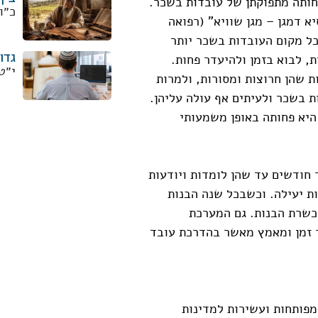
חותה מתפוקתן של עובדות בשכר.
כ״ו
 דמגן – מגן שוויא" (רפואה
כל מקום העובדות בשכר יותר
גדו
ת, לבוא בזמן ולהיעדר פחות.
י״ט
ת שהן חרוצות ומסורות, ולמרות
ת בשכר ולעיתים אף עולה עליהן.
היא פחותה באופן משמעותי
 חודשים עד שהן לומדות ויודעות
ות יעילה. וכשבכל שנה הבנות
כשרת הבנות. גם המערכת
ר זמן ומאמץ מאשר בהדרכת עובד
מפותחות ועשירות למדינות