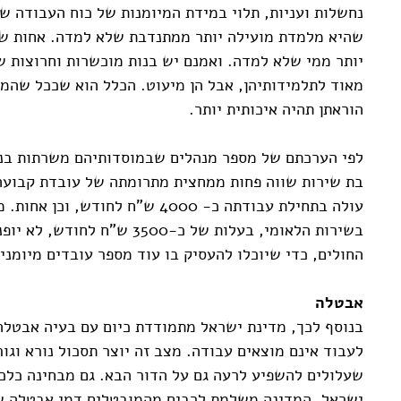
נחשלות ועניות, תלוי במידת המיומנות של כוח העבודה ש
שהיא מלמדת מועילה יותר ממתנדבת שלא למדה. אחות של
יותר ממי שלא למדה. ואמנם יש בנות מוכשרות וחרוצות שג
מאוד לתלמידותיהן, אבל הן מיעוט. הכלל הוא שככל שהמו
הוראתן תהיה איכותית יותר.
לפי הערכתם של מספר מנהלים שבמוסדותיהם משרתות בנ
בת שירות שווה פחות ממחצית מתרומתה של עובדת קבועה
עולה בתחילת עבודתה כ- 4000 ש"ח לחו
בשירות הלאומי, בעלות של כ-3500 ש
החולים, כדי שיוכלו להעסיק בו עוד מספר עובדים מיומנ
אבטלה
בנוסף לכך, מדינת ישראל מתמודדת כיום עם בעיה אבטלה
לעבוד אינם מוצאים עבודה. מצב זה יוצר תסכול נורא וג
שעלולים להשפיע לרעה גם על הדור הבא. גם מבחינה כלכ
ישראל. המדינה משלמת לרבים מהמובטלים דמי אבטלה של