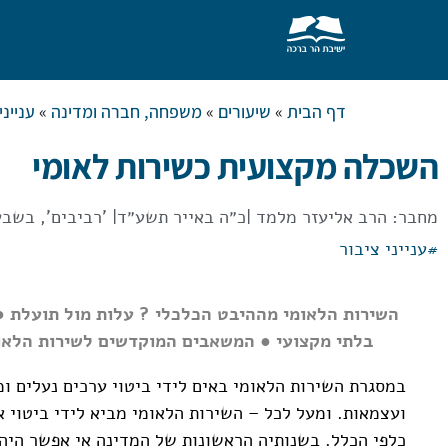
צור קשר
בית המדרש
שאל את הרב
דף הבית
»
שיעורים
»
משפחה, חברה ומדינה
»
ענייני
השכלה מקצועית כשירות לאומי
מחבר:
הרב אליעזר מלמד
|
כ״ה באייר תשע״ד
| 'רביבים', בשבע גל
#
ענייני ציבור
השירות הלאומי מההיבט הכלכלי ? עלות מול תועלת 
בלתי מקצועי ● המשאבים המוקדשים לשירות הלאומ
במסגרת השירות הלאומי באים לידי ביטוי ערכים נעלים ו
ועצמאות. ומעל לכל – השירות הלאומי מביא לידי ביטוי 
כלפי הכלל. בשנותיה הראשונות של המדינה אי אפשר היה