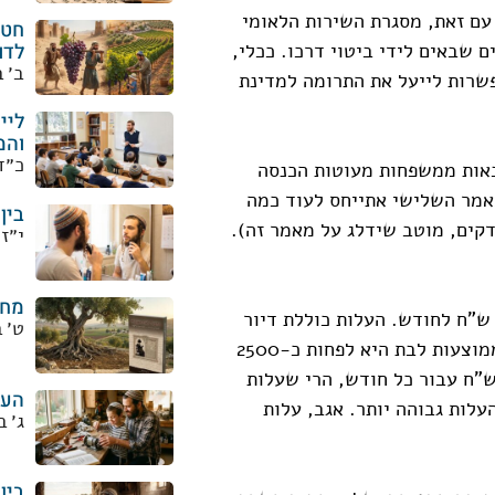
עם זאת, מסגרת השירות הלאומי
חטא
 שבאים לידי ביטוי דרכו. ככלי,
לדו
ב׳ 
שרות לייעל את התרומה למדינת
ליי
והמ
כ״ד
באות ממשפחות מעוטות הכנסה
מאמר השלישי אתייחס לעוד כמה
בין
קים, מוטב שידלג על מאמר זה).
י״ז
מחי
ולה למדינה הרבה כסף – לפחות 3500 ש"ח לחודש. העלות כוללת דיור
ט׳ 
לחלק מהבנות, נסיעות, דמי מחייה וניהול. סך העלויות הממוצעות לבת היא לפחות כ-2500
"ח עבור כל חודש, הרי שעלות
העב
ש משערים שהעלות גבוהה יותר. אגב, עלות
ג׳ 
בין