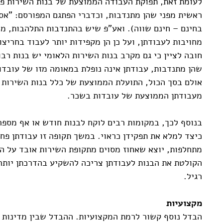
לעומת זאת, תפוקת העבודה הממוצעת של בנות השירות פ
ראשית מפני שהן מתנדבות, וכדברי הפתגם המפורסם: "אסיא
בחינם – חינם שווה). ואע"פ שיש בהתנדבות התלהבות, מ
מחויבות לעבודתן, ועל כן הן מקפידות יותר לעבוד בחריצו
חובה לציין כי גם מקרב בנות השירות הלאומי יש בנות רבו
שהן מתנדבות, עבודתן אינה נופלת במאומה מזו של עובדו
אולם בסך הכול, התועלת הממוצעת של כלל בנות השירות 
מעבודתן הממוצעת של עובדות בשכר.
בנוסף לכך, במקומות רבים לוקח לבנות חודש או אף מספר
כיצד למלא את תפקידן כראוי. במשך תקופה זו עבודתן פח
מתחלפות, יוצא שאחוז מסוים מתקופת השירות אובד על ה
הקולטת את הבנות לעבודתן צריכה להשקיע בהדרכתן יות
רגיל.
מקצועיות
הבדל נוסף קשור לרמת המקצועיות. ההבדל שבין מדינות 