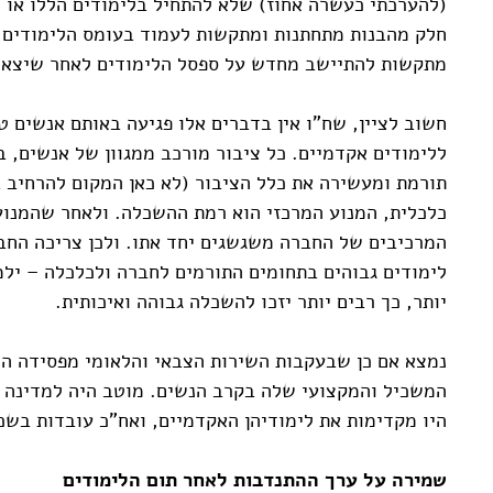
(להערכתי כעשרה אחוז) שלא להתחיל בלימודים הללו או ש
חלק מהבנות מתחתנות ומתקשות לעמוד בעומס הלימודים 
מתקשות להתיישב מחדש על ספסל הלימודים לאחר שיצאו
חשוב לציין, שח"ו אין בדברים אלו פגיעה באותם אנשים ט
ללימודים אקדמיים. כל ציבור מורכב ממגוון של אנשים, ב
תורמת ומעשירה את כלל הציבור (לא כאן המקום להרחיב ב
כלכלית, המנוע המרכזי הוא רמת ההשכלה. ולאחר שהמנוע 
המרכיבים של החברה משגשגים יחד אתו. ולכן צריכה החב
לימודים גבוהים בתחומים התורמים לחברה ולכלכלה – ילמ
יותר, כך רבים יותר יזכו להשכלה גבוהה ואיכותית.
המשכיל והמקצועי שלה בקרב הנשים. מוטב היה למדינה מב
היו מקדימות את לימודיהן האקדמיים, ואח"כ עובדות בשכ
שמירה על ערך ההתנדבות לאחר תום הלימודים