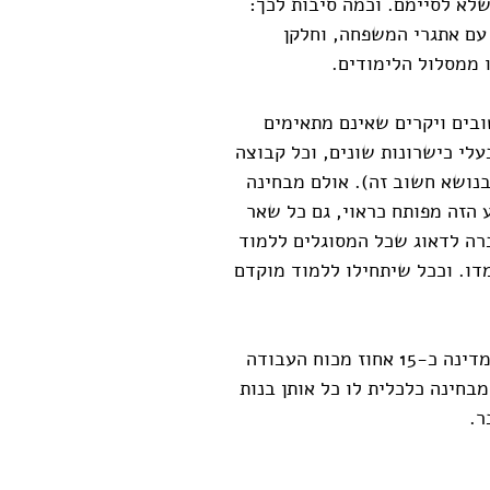
לא לסיימם. וכמה סיבות לכך:
עם אתגרי המשפחה, וחלקן
 ממסלול הלימודים.
ובים ויקרים שאינם מתאימים
עלי כישרונות שונים, וכל קבוצה
נושא חשוב זה). אולם מבחינה
הזה מפותח כראוי, גם כל שאר
רה לדאוג שכל המסוגלים ללמוד
דו. וככל שיתחילו ללמוד מוקדם
נמצא אם כן שבעקבות השירות הצבאי והלאומי מפסידה המדינה כ-15 אחוז מכוח העבודה
חינה כלכלית לו כל אותן בנות
ר.