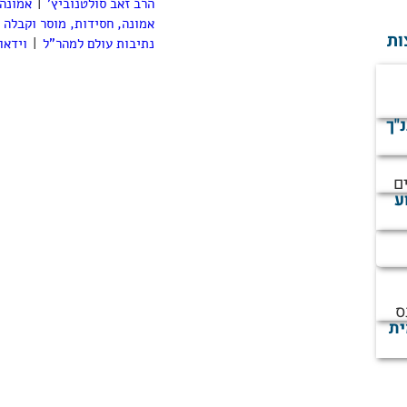
הרב זאב סולטנוביץ'
|
אמונה
אמונה, חסידות, מוסר וקבלה
ות
נתיבות עולם למהר"ל
|
וידאו
נ"ך
ם
ע
ס
ית