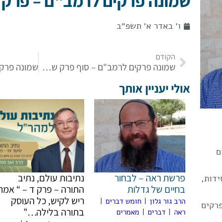
שמונה פרקים לרמב"ם – פרק ש
ו׳ באדר א׳ תשפ״ב
הקודם
שמונה פרקים לרמב"ם – סוף פרק שביעי
אולי יעניין אותך
ם
פרשת ראה – לבחור
נתיבות עולם, נתיב
ידות,
בחיים של גדלות
התורה – פרק ד – “ אמר
ריש לקיש, כל העוסק
הרב גור גלון
|
חומש דברים
|
רקים
בתורה בלילה…”
ראה
|
דברים
|
מאמרים