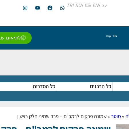
עב |
EN |
ES |
RU |
FR
צור קשר
לתיאום שב
ה
»
מוסר
»
שמונה פרקים לרמב"ם – פרק שמיני חלק ראשון