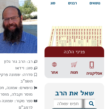
נושאים
רבנים
סוג
פניני הלכה
רב:
הרב גור גלון
סוג:
וידאו
אתר
חנות
אפליקציה
סדרה:
שמונה פרקי
תשפ"ב
נושאים:
אמונה, חס
שאל את הרב
מוסר וקבלה
,
מוסר
ספר מקור:
שמונה פ
לרמב"ם