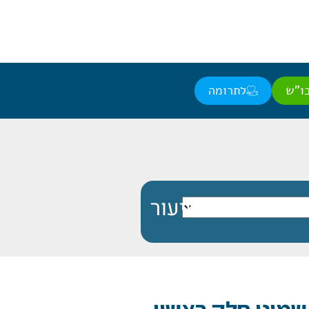
ו"ש
לתרומה