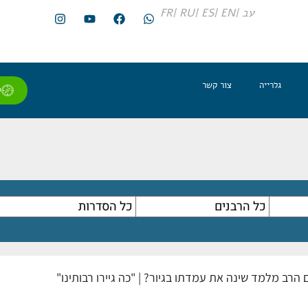
עב |
EN |
ES |
RU |
FR
גלרייה
צור קשר
ל
2| האם הרב מלמד שינה את עמדתו בגיור? | "כה גיירו רבותינו"