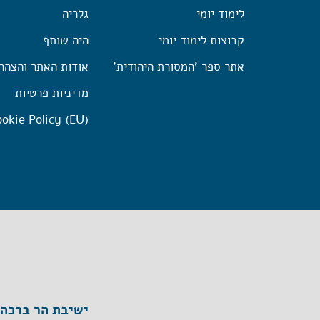
לימוד יומי
גלריה
קבוצות לימוד יומי
היה שותף
אתר ספר 'המסורת היהודית'
אודות האתר והצהר
מדיניות פרטיות
okie Policy (EU)
ישיבת הר ברכה, ת"ד 1, הר ברכה מיק