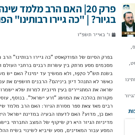
פרק 20| האם הרב מלמד שי
בגיור? | "כה גיירו רבותינו" ה
ו׳ באייר תשפ״ו
ס
,
בפרק הסיום של הפודקאסט "כה גיירו רבותינו" הרב מ
ט
,
מסכמים מסע מרתק בין עשרות רבנים ברחבי העולם ו
בשנת תש"ל 1970, ולא ממשיך עד ימינו? הא
תינו
כאשר לא התנהל דיון ביניהם? הרבנים חושפים את עמד
שראה את המתגיירים בעין חיובית למרות שלא ישמרו מ
גיור
מקורות בהלכה את המושג "זרע ישראל". בנוסף, עוס
רבים מאז צאת ספר מסורת הגיור: האם הרב מלמד שינ
ות
ואם כן, מדוע? האם לדעתו הבעיה במדינת ישראל היא 
מדיניות הגיור היא רק שיקוף של המצב החברתי בישר
המסע עבור המאזינים, מסע שיביא לשינוי בשיח ההלכת