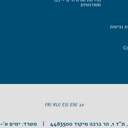
סטודנטיות
ת נגישות
Co
עב |
EN |
ES |
RU |
FR
וד 4483500 |
משרד:
ימים א'-ה', 3:30