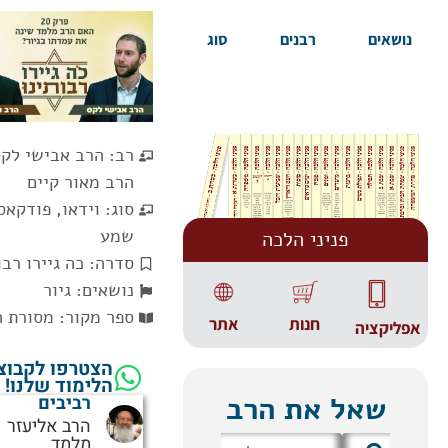
נושאים
רבנים
סוג
רב:
הרב אבישי לק
הרב מאור קיים
סוג:
וידאו
,
פודקאס
שמע
פניני הלכה
סדרה:
כה גיירו רבו
נושאים:
גיור
ספר מקור:
מסורת ה
אתר
חנות
אפליקציה
הצטרפו לקבוצ
הלימוד שלנו!
שאל את הרב
רביבים
הרב אליעזר
מלמד