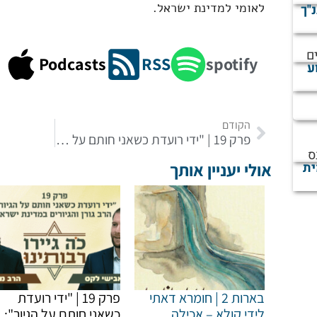
לאומי למדינת ישראל.
נ"ך
ם
Podcasts
RSS
spotify
ע
הקודם
פרק 19 | "ידי רועדת כשאני חותם על הגיור": הרב גורן והגיור במדינת ישראל | פודקאסט כה גיירו רבותינו
ס
ית
אולי יעניין אותך
בארות 2 | חומרא דאתי
פרק 19 | "ידי רועדת
לידי קולא – אכילה
כשאני חותם על הגיור":