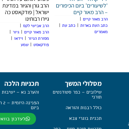
'לשיעורים' ביום הכיפורים
הרב גורן והגיור במדינת
– הרב מאור קיים
ישראל | פודקאסט כה
גיירו רבותינו
הרב מאור קיים
|
כתב העת בארות
|
כתב עת
|
הרב אבישי לקס
|
מאמרים
הרב מאור קיים
|
גיור
|
מסורת הגיור
|
וידאו
|
פודקאסט
|
שמע
מסלולי המשך
תכניות הלכה
שילובים – כפר סטודנטים
והערב נא – ישיבות 
תורני
הפנינה
כולל רבנות והוראה
ביום
תכנית בוגרי צבא
לעדכון בווא
מדרשת תורת חיים – כפר