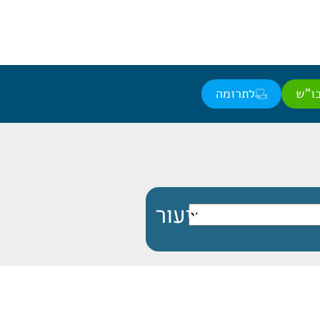
ו"ש
לתרומה