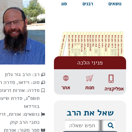
נושאים
רבנים
סוג
פניני הלכה
רב:
הרב גור גלון
סוג:
וידאו
,
סדרה ר
אתר
חנות
אפליקציה
סדרה:
אורות זרעונ
תשפ"ג
,
סדרת שיעו
בווידאו
שאל את הרב
נושאים:
אורות, זרע
כתבי הרב קוק
ספר מקור:
אורות