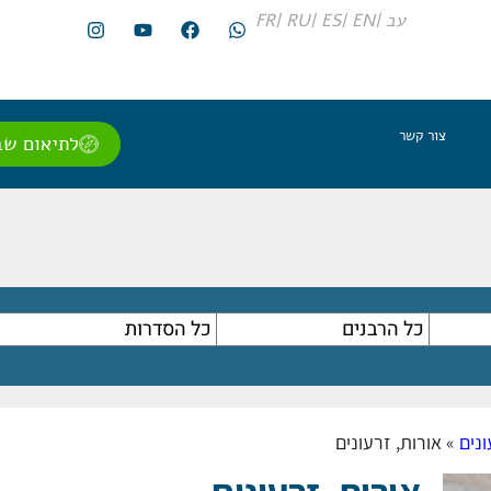
עב |
EN |
ES |
RU |
FR
צור קשר
לתיאום שב
ונים
»
אורות, זרעונים