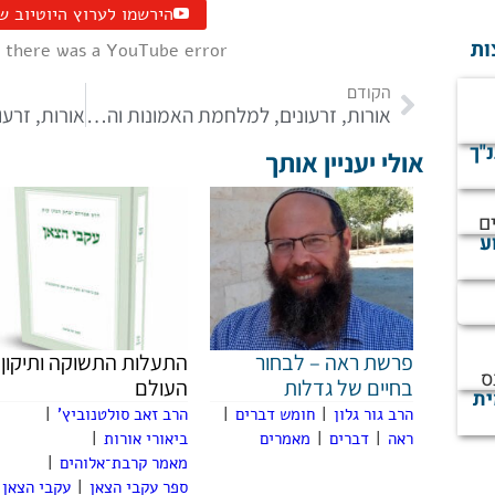
הירשמו לערוץ היוטיוב ש
ות
 there was a YouTube error.
הקודם
אורות, זרעונים, למלחמת האמונות והדעות
נ"ך
אולי יעניין אותך
ם
ע
פרשת ראה – לבחור
התעלות התשוקה ותיקון
ס
בחיים של גדלות
העולם
ית
הרב גור גלון
|
חומש דברים
|
הרב זאב סולטנוביץ'
|
ראה
|
דברים
|
מאמרים
ביאורי אורות
|
מאמר קרבת־אלוהים
|
ספר עקבי הצאן
|
עקבי הצאן