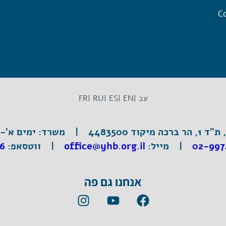
Co
עב |
EN |
ES |
RU |
FR
וד 4483500 |
משרד:
ימים א'-ה', 3:30
02-997
|
מייל:
office@yhb.org.il
| ווטסאפ:
6
אנחנו גם פה