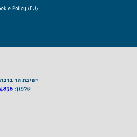
okie Policy (EU)
ישיבת הר ברכה, ת"ד 1, הר ברכה מיק
טלפון:
4836