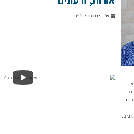
אורות, זרעונים
ט׳ בטבת תשפ״ג
צה
ים -
רים
ונים
,