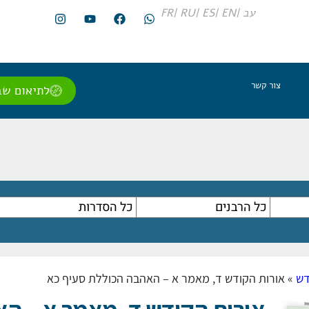
עב |
EN |
ES |
RU |
FR
צור קשר
לתיאום שב
דש
»
אורות הקודש ד, מאמר א – האהבה הכוללת סעיף כא