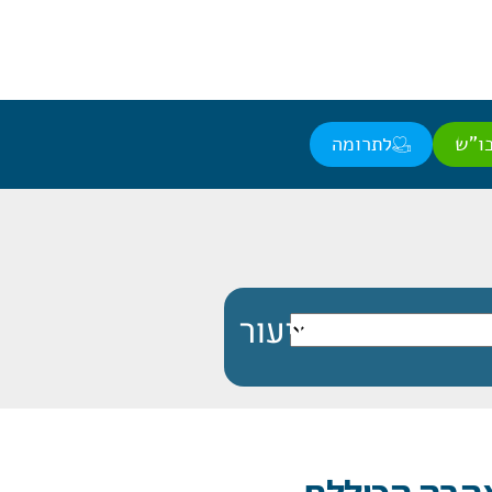
ו"ש
לתרומה