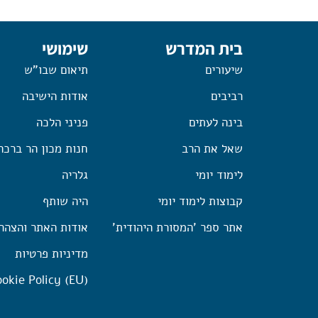
בית המדרש
שימושי
שיעורים
תיאום שבו"ש
רביבים
אודות הישיבה
בינה לעתים
פניני הלכה
שאל את הרב
חנות מכון הר ברכה
לימוד יומי
גלריה
קבוצות לימוד יומי
היה שותף
אתר ספר 'המסורת היהודית'
אודות האתר והצהר
מדיניות פרטיות
okie Policy (EU)