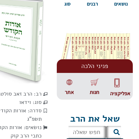
נושאים
רבנים
סוג
פניני הלכה
אתר
חנות
אפליקציה
רב:
הרב זאב סולטנ
סוג:
וידאו
סדרה:
אורות הקוד
שאל את הרב
תשפ"ג
נושאים:
אורות הקו
כתבי הרב קוק