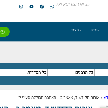
עב |
EN |
ES |
RU |
FR
גלרייה
צור קשר
ל
דש
»
אורות הקודש ד, מאמר ב – האהבה הכוללת סעיף יז