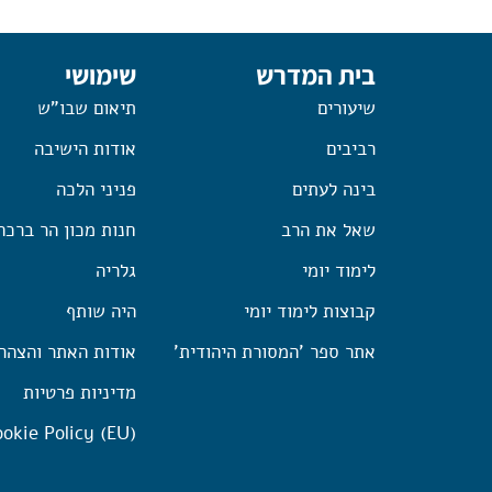
בית המדרש
שימושי
שיעורים
תיאום שבו"ש
רביבים
אודות הישיבה
בינה לעתים
פניני הלכה
שאל את הרב
חנות מכון הר ברכה
לימוד יומי
גלריה
קבוצות לימוד יומי
היה שותף
אתר ספר 'המסורת היהודית'
אודות האתר והצהר
מדיניות פרטיות
okie Policy (EU)