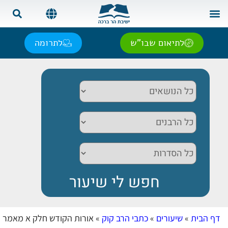
צור קשר
בית המדרש
שאל את הרב
אנגלית | English
ספרדית | Español
רוסית | Русский
צרפתית | Français
לתיאום שבו"ש
לתרומה
דף הבית
»
שיעורים
»
כתבי הרב קוק
»
אורות הקודש חלק א מאמר