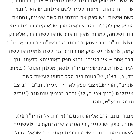
שכאשר יש ספק אם הגיור לשם שמיים – צריך להחמיר,
שהרי זו מהות האיסור לגייר לשם אישות, שהואיל ובא
לשם אישות, יש ספק אם כוונתו גם לשם שמיים, ומחמת
הספק אין לקבלו. והביא ראיה מכך שלא קיבלו גרים בימי
דוד ושלמה, למרות שאין ודאות שבאו לשם דבר, אלא רק
חשש. וכ"כ הרב יצחק דב במברגר בשו"ת יד הלוי א, יו"ד
קמה, שכאשר יש ספק אם כוונת הגר לשם שמיים או לשם
דבר אחר – אין לגיירו, והוא ספק דאורייתא לדעתו. וכן
למד בשו"ת בית שערים יו"ד שסא, מלשון התוס' (יבמות
כד, ב, 'לא'), ש"בטוח היה הלל דסופו לעשות לשם
שמים", הרי שבמצבי ספק לא היה מגייר. וכ"כ הרב צבי
מייזליש (בנין צבי ב, לז) והרב בנימין טומשוב ('יגדיל
תורה' תרע"ט, סה).
מנגד, כתב הרב אליהו גוטמכר (אדרת אליהו יו"ד פז),
שבכל ספק יש לגייר, כי הסכנה שבהרחקת גר שעשויים
לצאת ממנו יהודים שיבנו בתים נאמנים בישראל, גדולה