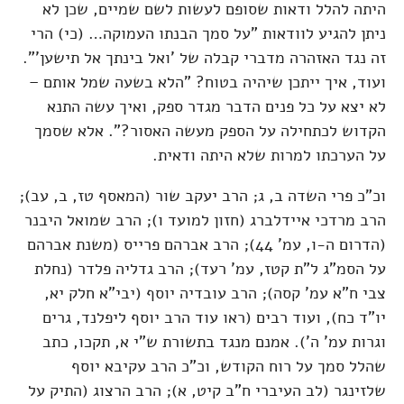
היתה להלל ודאות שסופם לעשות לשם שמיים, שכן לא
ניתן להגיע לוודאות "על סמך הבנתו העמוקה… (כי) הרי
זה נגד האזהרה מדברי קבלה של 'ואל בינתך אל תישען'".
ועוד, איך ייתכן שיהיה בטוח? "הלא בשעה שמל אותם –
לא יצא על כל פנים הדבר מגדר ספק, ואיך עשה התנא
הקדוש לכתחילה על הספק מעשה האסור?". אלא שסמך
על הערכתו למרות שלא היתה ודאית.
וכ"כ פרי השדה ב, ג; הרב יעקב שור (המאסף טז, ב, עב);
הרב מרדכי איידלברג (חזון למועד ו); הרב שמואל היבנר
(הדרום ה-ו, עמ' 44); הרב אברהם פרייס (משנת אברהם
על הסמ"ג ל"ת קטז, עמ' רעד); הרב גדליה פלדר (נחלת
צבי ח"א עמ' קסה); הרב עובדיה יוסף (יבי"א חלק יא,
יו"ד כח), ועוד רבים (ראו עוד הרב יוסף ליפלנד, גרים
וגרות עמ' ה'). אמנם מנגד בתשורת ש"י א, תקכו, כתב
שהלל סמך על רוח הקודש, וכ"כ הרב עקיבא יוסף
שלזינגר (לב העיברי ח"ב קיט, א); הרב הרצוג (התיק על