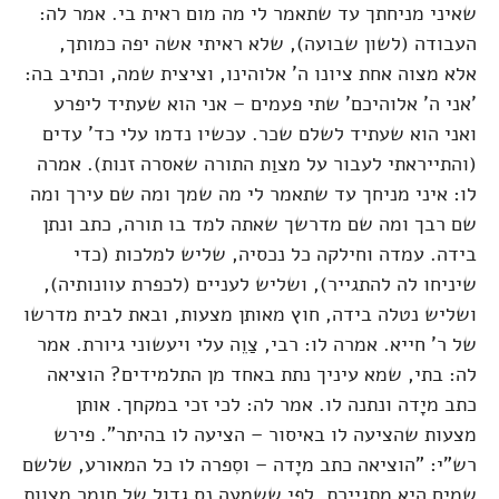
שאיני מניחתך עד שתאמר לי מה מום ראית בי. אמר לה:
העבודה (לשון שבועה), שלא ראיתי אשה יפה כמותך,
אלא מצוה אחת ציונו ה' אלוהינו, וציצית שמה, וכתיב בה:
'אני ה' אלוהיכם' שתי פעמים – אני הוא שעתיד ליפרע
ואני הוא שעתיד לשלם שכר. עכשיו נדמו עלי כד' עדים
(והתייראתי לעבור על מצוַת התורה שאסרה זנות). אמרה
לו: איני מניחך עד שתאמר לי מה שמך ומה שם עירך ומה
שם רבך ומה שם מדרשך שאתה למד בו תורה, כתב ונתן
בידה. עמדה וחילקה כל נכסיה, שליש למלכות (כדי
שיניחו לה להתגייר), ושליש לעניים (לכפרת עוונותיה),
ושליש נטלה בידה, חוץ מאותן מצעות, ובאת לבית מדרשו
של ר' חייא. אמרה לו: רבי, צַוֵה עלי ויעשוני גיורת. אמר
לה: בתי, שמא עיניך נתת באחד מן התלמידים? הוציאה
כתב מיָדה ונתנה לו. אמר לה: לכי זכי במקחך. אותן
מצעות שהציעה לו באיסור – הציעה לו בהיתר". פירש
רש"י: "הוציאה כתב מיָדה – וסִפרה לו כל המאורע, שלשם
שמים היא מתגיירת, לפי ששמעה נס גדול של חומר מצוות