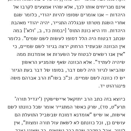
אינם מכריחים אותו לכך, אלא שהיו אמצעים לקרבו אל
היהדות – אנו אומרים שסופו להיות יהודי, כלומר שגם
אחרי השגת מטרתו שבגללה התגייר, יהיה יהודי מאהבת
היהדות. וזו היא כונת התוס' [יבמות כד, ב, 'ולא'] במה
שכתב דבטוח היה הלל דסופו לעשות לשם שמים". כלומר
אין הכוונה שבעתיד הרחוק ירצה בגיור לשם שמיים, כי
"אין אנו רשאים לבטוח על השערות או אומדנות ממה
שיהיה לעתיד". אלא הכוונה שאף שהמניע הראשון
שהביאו לגיור היה לשם דבר, בסופו של דבר בעת הגיור
יש לו כוונה לשם שמיים. וכ"כ בשו"ת הרב אברהם משה
פינגרהוט יד.
כיוצא בזה כתב הרב יחזקאל איישישקין ('יגדיל תורה'
תרע"ט, סד), שרק כאשר המתגייר אומר שכל כוונתו לשם
אישות, או שיש "אומדנא דמוכח שבשביל התועלת הם
עושים כן, וכל כוונתם לא לשאת עול תורה ומצות", אין
לגייר. אבל במקרה שהם כבר נשואים, כך שאינו נצרך