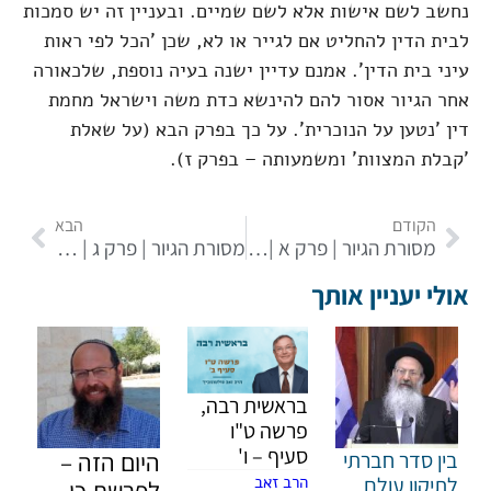
נחשב לשם אישות אלא לשם שמיים. ובעניין זה יש סמכות
לבית הדין להחליט אם לגייר או לא, שכן 'הכל לפי ראות
עיני בית הדין'. אמנם עדיין ישנה בעיה נוספת, שלכאורה
אחר הגיור אסור להם להינשא כדת משה וישראל מחמת
דין 'נטען על הנוכרית'. על כך בפרק הבא (על שאלת
'קבלת המצוות' ומשמעותה – בפרק ז).
הקודם
הבא
מסורת הגיור | פרק א | השאלה
מסורת הגיור | פרק ג | איסור נישואין ל'נטען על הנוכרית'
אולי יעניין אותך
בראשית רבה,
פרשה ט"ו
סעיף – ו'
בין סדר חברתי
היום הזה –
הרב זאב
לתיקון עולם