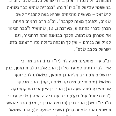
הוכחה גדולה מזו דרצונן בדת ישראל בלבב שלם". וכ"כ
במשפטי עוזיאל ח"ב יו"ד נח: "בנכרית שהיא כבר נשואה
לישראל – מעשיה מוכיחים שהיא באה להתגייר לשם
שמים, ולפיכך מצוה לקרבה". וכ"כ הרב רחמים חויתה
הכהן (זכרי כהונה א, מערכת ג, ט), שהואיל ו"כבר הגיעו
אל מטרתן בשלמות, הלכך בבואנה עתה להתגייר, וגם
למול את בניהם – אין לך הוכחה גדולה מזו דרצונם בדת
ישראל בלבב שלם".
וכ"כ עוד פוסקים: מטה לוי (יו"ד נה); הרב מרדכי
איידלברג (חזון למועד סי' ו); הרב אלברג (בית נאמן, בנין
ירושלים א); הרב אליהו בן סוסאן, בשאלתו לרב יוסף
משאש (מים חיים, מים קדושים ג, קח); הרב מכלוף
אביחצירא (יפה שעה סז); הרב בן ציון אברהם קואינקה
('ריח ניחוח' עמ' 571); הרב עובדיה הדאיה (ישכיל עבדי
ח"ג יו"ד טז); הרב גורן (תרומת הגורן ב, מז); הרב יהושע
פיטוסי והרב שמחה קפלן (שערי ישועה יג); הרב שמואל