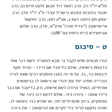
(ח"א יו"ד ה); הרב רפאל דוד סבאן (לקט חיים ג); הרב
שבתי בוחבוט (מובא בישכיל עבדי ח"ג יו"ד טז); הרב
יצחק חזן (יחוה דעת ג, אה"ע לא); הרב יחזקאל
איישישקין ('יגדיל תורה' תרע"ט, סד); הרב שלום
אביחצירא (ריח ניחוח עמ' 588).
ט – סיכום
הורו חכמים שלא לקבל גר שבא להתגייר לשם דבר אחר
כדוגמת נישואין, אולם בדיעבד אם גיירו – הגיור תקף
(יבמות כד, ב). על פי זה כתבו פוסקים רבים שאין לגייר
נוכרייה שחיה יחד עם יהודי או נישאה לו בנישואים
אזרחיים, הואיל וגיורה לשם אישות, ורק בדיעבד אם כבר
גיירו אותה – גיורה גיור. אולם לדעת רוב ניכר של
הפוסקים, כיוון שהם חיים יחד, או שהיא כבר נשואה לו,
ואינה נזקקת לגיור כדי לקיים את הנישואין – אין גיורה