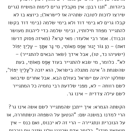
ביהדות. "תנו רבנן: אין מקבלין גרים לימות המשיח (גרים
שירצו לזכות לטובה שתהיה אז לישראל); כיוצא בו לא
קבלו גרים לא בימי דוד ולא בימי שלמה (בימי דוד בקשו
להתגייר מפחד חילותיו, ובימי שלמה כדי ליהנות מעושר
וכבוד). אמר רבי אלעזר: מאי קרא? (מאיזה פסוק דרשו
זאת) – הֵן גּוֹר יָגוּר אֶפֶס מֵאוֹתִי, מִי גָר אִתָּךְ – עָלַיִךְ יִפּוֹל
(ישעיהו נד, טו), אבל אידך (שאר הבאים להתגייר) –
לא". כלומר, מי שבא להתגייר בעוד אֶפֶס מֵאוֹתִי, בעת
שהשגחת ה' אינה מתגלה בישראל, הוא יזכה ל'עָלַיִךְ יִפּוֹל',
שחלקו יהיה עם ישראל בעולם הבא. אבל אחרים שיבואו
לשם רווחה – לא, מפני שלדעת רבי נחמיה כל המתגייר
לשם עילה צדדית – אינו גר.
הקשתה הגמרא: איך ייתכן שהמתגייר לשם אשה אינו גר?
הרי למדנו במשנה שם: "הנטען על השפחה ונשתחררה, או
על הנוכרית ונתגיירה – הרי זה לא יכנוס, ואם כנס – אין
מוציאין מידו". כלומר אדם שריננו עליו שזנה עם נוכרית,