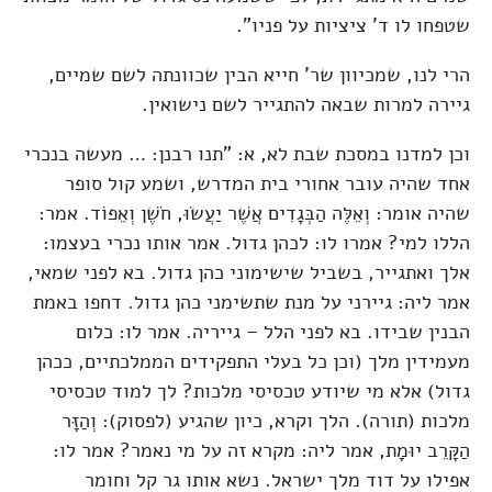
שטפחו לו ד' ציציות על פניו".
הרי לנו, שמכיוון שר' חייא הבין שכוונתה לשם שמיים,
גיירה למרות שבאה להתגייר לשם נישואין.
וכן למדנו במסכת שבת לא, א: "תנו רבנן: … מעשה בנכרי
אחד שהיה עובר אחורי בית המדרש, ושמע קול סופר
שהיה אומר: וְאֵלֶּה הַבְּגָדִים אֲשֶׁר יַעֲשׂוּ, חֹשֶׁן וְאֵפוֹד. אמר:
הללו למי? אמרו לו: לכהן גדול. אמר אותו נכרי בעצמו:
אלך ואתגייר, בשביל שישימוני כהן גדול. בא לפני שמאי,
אמר ליה: גיירני על מנת שתשימני כהן גדול. דחפו באמת
הבנין שבידו. בא לפני הלל – גייריה. אמר לו: כלום
מעמידין מלך (וכן כל בעלי התפקידים הממלכתיים, ככהן
גדול) אלא מי שיודע טכסיסי מלכות? לך למוד טכסיסי
מלכות (תורה). הלך וקרא, כיון שהגיע (לפסוק): וְהַזָּר
הַקָּרֵב יוּמָת, אמר ליה: מקרא זה על מי נאמר? אמר לו:
אפילו על דוד מלך ישראל. נשא אותו גר קל וחומר