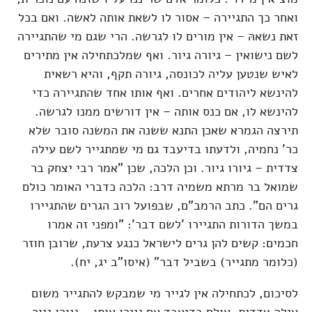
ואחר כך התגיירה – אסור לו לשאת אותה לאשה. ואם בכל
זאת נשאהּ – אין מורים לו לגרשה. הרי שגם מי שהתגיירה
לשם נישואין – גיורה גיור. ואף שמלכתחילה אין מתירים
לאיש שנטען עליה לכונסה, גיורה תקף, והיא רשאית
להינשא ליהודים אחרים. ואף אותו אחד שהתגיירה כדי
להינשא לו, אם כנס אותה – אין דורשים ממנו לגרשה.
תירצה הגמרא שאכן התנא ששנה את המשנה סובר שלא
כר' נחמיה, ולדעתו בדיעבד גם מי שמתגייר לשם עילה
צדדית – גיורו גיור. וכן הלכה, שכן "אמר רבי יצחק בר
שמואל בר מרתא משמיה דרב: הלכה כדברי האומר כולם
גרים הם". כתב הרמב"ם, שבפועל רוב הגרים שהתגיירו
במשך הדורות התגיירו 'לשם דבר': "ומפני זה אמרו
חכמים: קשים להן גרים לישראל כנגע צרעת, שרובן חוזר
(כלומר מתגייר) בשביל דבר" (איסו"ב יג, יח).
לסיכום, לכתחילה אין לגייר מי שמבקש להתגייר משום