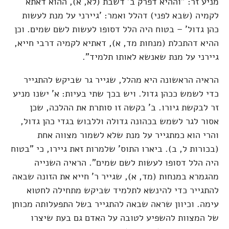
מניע זר: "וההיא דפרק ב' דשבת (לא, א), ההוא דאתא
לקמיה (שבא לפני) דהלל ואמר: 'גיירני על מנת לעשות
כהן גדול' – בטוח היה הלל דסופו לעשות לשם שמים. וכן
ההיא דהתכלת (מנחות מד, א), דאתיא לקמיה דרבי חייא,
גיירני על מנת שאנשא לאותו תלמיד".
הראיה הראשונה היא מהלל, שגייר גר שביקש להתגייר
כדי לשמש ככהן גדול. ויש בכך שתי בעיות: א' ישנו מניע
זר לבקשת גיורו. ב' בקשה זו סותרת את ההלכה, שכן
אסור לגר לשמש בכהונה גדולה וללבוש בגדי כהן גדול,
והרי הוא כמתגייר על מנת שלא לשמור מצווה אחת
(בכורות ל, ב). ביארו התוס' שלמרות זאת גיירו, כי "בטוח
היה הלל דסופו לעשות לשם שמים". הראיה השנייה
מהגמרא במנחות (מד, א), שגייר ר' חייא את הזונה שבאה
להתגייר כדי להינשא לתלמיד שביקש מתחילה לחטוא
עימה. וכיוון שראה שבאה להתגייר בשל התפעלותה מכוחן
של המצוות להשפיע לטובה על האדם גם בעת שיצרו