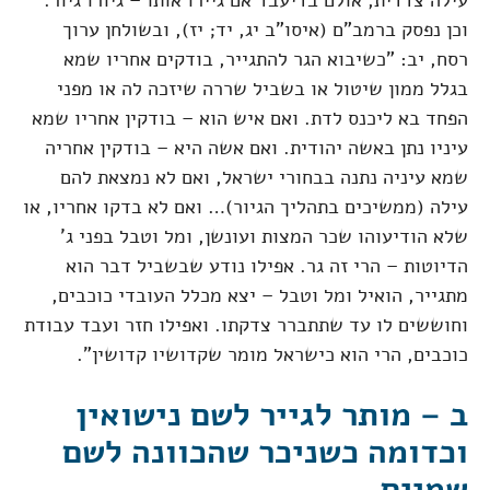
עילה צדדית, אולם בדיעבד אם גיירו אותו – גיורו גיור.
וכן נפסק ברמב"ם (איסו"ב יג, יד; יז), ובשולחן ערוך
רסח, יב: "כשיבוא הגר להתגייר, בודקים אחריו שמא
בגלל ממון שיטול או בשביל שררה שיזכה לה או מפני
הפחד בא ליכנס לדת. ואם איש הוא – בודקין אחריו שמא
עיניו נתן באשה יהודית. ואם אשה היא – בודקין אחריה
שמא עיניה נתנה בבחורי ישראל, ואם לא נמצאת להם
עילה (ממשיכים בתהליך הגיור)… ואם לא בדקו אחריו, או
שלא הודיעוהו שכר המצות ועונשן, ומל וטבל בפני ג'
הדיוטות – הרי זה גר. אפילו נודע שבשביל דבר הוא
מתגייר, הואיל ומל וטבל – יצא מכלל העובדי כוכבים,
וחוששים לו עד שתתברר צדקתו. ואפילו חזר ועבד עבודת
כוכבים, הרי הוא כישראל מומר שקדושיו קדושין".
ב – מותר לגייר לשם נישואין
וכדומה כשניכר שהכוונה לשם
שמיים