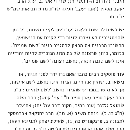
היבנר (הדרום ה-ו תשי"ח); שרידי אש (ב, עו); הרב
יעקב מסקין ('אבן יעקב' חגיגה שו"ת מד); תבואות שמ"ש
יו"ד סו.
יש לשים לב שגם בלא הבעת רצון לקיים מצוות, כל זמן
שהמתגיירים לא נצרכו לגיור כדי לקיים את הנישואין,
החשיבו הרבנים את הרצון להתגייר כגיור 'לשם שמיים'.
כלומר, כיוון שרצונה של בת הזוג הנוכרית להיות יהודייה
אינו לשם טובת הנאה, נחשב רצונה 'לשם שמיים'.
עוד פוסקים רבים כתבו שאם גרו יחד לפני הגיור, או
נישאו בנישואין אזרחיים, הגיור אינו נחשב לשם אישות,
אך לא נקטו במפורש שהגיור נחשב 'לשם שמיים': כ"כ
הרב יעקב ספיר (אבן ספיר ח"ב עמ' קסט); הרב משה
שמואל גלזנר (אור בהיר, חקור דבר עמ' יח); אחיעזר
(ח"ג כו, ז); מנחם משיב (א, מב); הרב יחזקאל אברמסקי
(תבונה ב, פרנקפורט כה, ג); שאילת יצחק (תניינא קעא);
הרב משה אהרן קראוס (ירושת פליטה כו); מנחת הח"ג