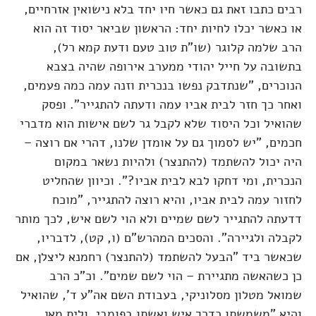
רבים כתבו זאת גם כאשר חיו יחד בלא נישואין אזרחיים,
או כאשר יכלו לחיות יחד: הראשון שביאר יסוד זה הוא
הרב שלמה קלוגר (שו"ת טוב טעם ודעת קמא רל),
בתשובה על חייל יהודי ממערב אירופה שהיה בצבא
הנוכרים, "שנתדבק נפשו בנכרית וזנה עמה כמה פעמים,
ואחר כך חזר לבית אביו עמה ודעתה להתגייר". ופסק
שהואיל וכל היסוד שלא לקבל גר לשם אישות הוא מדברי
חכמים, "יש לסמוך גם על אומדן שלנו, דהרי אם רוצה –
היה יכול להשתמד (להתנצר) ולהיות נשאר במקום
הנכרית, ומי דחקו לבא לבית אביו?". וכיוון שהחליט
לחזור עמה לבית אביו, והיא רוצה להתגייר, "מוכח
דדעתה להתגייר לשם שמיים ולא הוי לשם איש, לכך מותר
לקבלה ולגיירה". והסכים המהרש"ם (ו, קט), לדבריו,
שכאשר ביד "הבעל להשתמד (להתנצר) רחמנא ליצלן, אם
כן כשהאשה מתגיירת – הוי לשם שמים". וכ"כ הרב
שמואל מטלון מסלוניקי, בעבודת השם אה"ע ד', שהואיל
והיא "משמשתו כדרך איש ואשתו בפומבי, ולית מאן