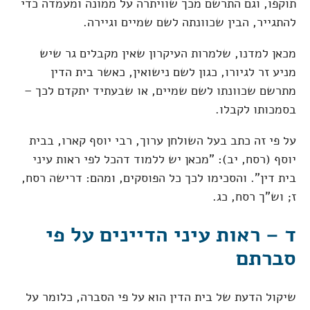
תוקפו, וגם התרשם מכך שוויתרה על ממונה ומעמדה כדי
להתגייר, הבין שכוונתה לשם שמיים וגיירה.
מכאן למדנו, שלמרות העיקרון שאין מקבלים גר שיש
מניע זר לגיורו, כגון לשם נישואין, כאשר בית הדין
מתרשם שכוונתו לשם שמיים, או שבעתיד יתקדם לכך –
בסמכותו לקבלו.
על פי זה כתב בעל השולחן ערוך, רבי יוסף קארו, בבית
יוסף (רסח, יב): "מכאן יש ללמוד דהכל לפי ראות עיני
בית דין". והסכימו לכך כל הפוסקים, ומהם: דרישה רסח,
ז; וש"ך רסח, כג.
ד – ראות עיני הדיינים על פי
סברתם
שיקול הדעת של בית הדין הוא על פי הסברה, כלומר על