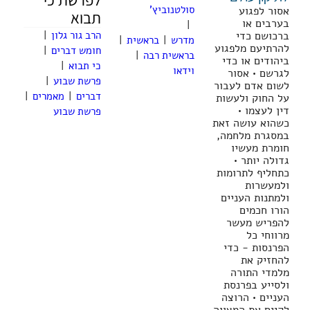
לפרשת כי
סולטנוביץ'
אסור לפגוע
תבוא
בערבים או
|
ברכושם כדי
הרב גור גלון
|
מדרש
|
בראשית
|
להרתיעם מלפגוע
חומש דברים
|
בראשית רבה
|
ביהודים או כדי
כי תבוא
|
וידאו
לגרשם • אסור
פרשת שבוע
|
לשום אדם לעבור
דברים
|
מאמרים
|
על החוק ולעשות
דין לעצמו •
פרשת שבוע
כשהוא עושה זאת
במסגרת מלחמה,
חומרת מעשיו
גדולה יותר •
כתחליף לתרומות
ולמעשרות
ולמתנות העניים
הורו חכמים
להפריש מעשר
מרווחי כל
הפרנסות - כדי
להחזיק את
מלמדי התורה
ולסייע בפרנסת
העניים • הרוצה