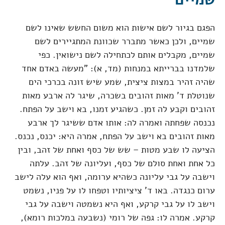
הפגם בגיור לשם אישות הוא משום החשש שאינו לשם
שמיים, ולכן כאשר מתברר שכוונת המתגיירים לשם
שמיים, מקבלים אותם לכתחילה לשם נישואין. כפי
שלמדנו בברייתא במנחות (מד, א): "מעשה באדם אחד
שהיה זהיר במצות ציצית, שמע שיש זונה בכרכי הים
שנוטלת ד' מאות זהובים בשכרה, שיגר לה ארבע מאות
זהובים וקבע לה זמן. כשהגיע זמנו, בא וישב על הפתח.
נכנסה שפחתה ואמרה לה: אותו אדם ששיגר לך ארבע
מאות זהובים בא וישב על הפתח, אמרה היא: יכנס, נכנס.
הציעה לו שבע מטות – שש של כסף ואחת של זהב, ובין
כל אחת ואחת סולם של כסף, ועליונה של זהב. עלתה
וישבה על גבי עליונה כשהיא ערומה, ואף הוא עלה לישב
ערום כנגדה. באו ד' ציציותיו וטפחו לו על פניו, נשמט
וישב לו על גבי קרקע, ואף היא נשמטה וישבה על גבי
קרקע. אמרה לו: גפה של רומי (נשבעה במלכות רומא),