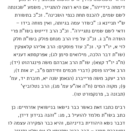
דימחה בידייהו", אם היא רוצה להתגייר, משמע "שכונתה
לשם שמים, להכנס תחת כנפי השכינה". וכ"כ בתשורת
ש"י תניינא ג: "כשדר עמה בגיותה, ואין מוחה בידו –
ודאי לשם שמים נתגיירה". וכ"כ הרב דייטש בשו"ת פרי
השדה ח"ב ג. וכ"כ על פיו הרב מנחם פולק בשו"ת חלק
לוי א, יו"ד קי. וכ"כ עוד פוסקים: הרב אליהו קלאצקין
(שו"ת דבר הלכה, מילואים סימן לג); אפרקסתא דעניא
(ח"ג יו"ד קצא); שו"ת הרב אברהם משה פינגרהוט (יד);
הרב אליהו פוסק (דברי חכמים וחידתם פ"ב, יג אות ז);
הרב יעקב משה פרייברג (הנאמן שנה יא, חוברת יד, עמ'
9); מקוה המים (ח"ה אה"ע עמ' פג); הרב נטלוביץ'
(תבונה ב, פרנקפורט טו).
רבים כתבו זאת כאשר כבר נישאו בנישואין אזרחיים: כן
כתב בשו"ת מלמד להועיל ב, פג: "והנה בנידון דידן,
דכבר נשא היהודית בדיניהם, והיא כבר הפקירה עצמה לו
ומעוברת ממנו – דבר ברור שתנשא לו אף שלא יתגייר.