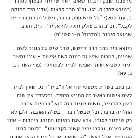
מהסכנה שבקירוב גר שאינו ראוי שיחזור לבסוף לסורו
(כמובא להלן ה, יג). וכ"כ הרב קראוס (אדני היד החזקה
ב, עמ' 202): "כל שיש ספק בדבר, ויש לדון לזכות – יש
לקבל". וכ"כ הרב פולק (חלק לוי א, יו"ד קי), והרב
שמואל היבנר ('הדרום' ה-ו תשי"ח).
כיוצא בזה כתב הרב דייטש, שכל שיש גם כוונה לשם
שמיים, למרות שיש גם כוונה לשם אישות – אינו נחשב
'גיור לשם אישות' ואפשר לגייר לכתחילה (פרי השדה ב,
ג; עא).
וכן כתב בשו"ת משפטי עוזיאל ח"ב יו"ד נג, שאין לגייר
לשם אישות כאשר זה המניע היחיד, ובלעדיו אין שום
רצון להתגייר, משום שגיור כזה הוא "בבחינת אהבה
התלויה בדבר, וכל שבטל דבר – בטלה האהבה. ולכן לא
רק שיחזור לסורו, אלא שגם בהיותו מתנהג ביהדות – אינו
אלא לפנים, ובלבו יהיה קשור לקדמותו", כלומר לדתו
הקודמת. אבל כאשר "הנישואין, או כל סיבת הנאה אחרת,