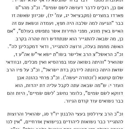
אם כן, רגלַים לדבר דעושה לשם שמים". וכ"כ מהר"ם
פארדו במצרים (מקבציאל יג, עמ' יז), שכיוון שאשה זו
כבר "הגיעה למה שלבה היה חפץ, ועמדה ונשאת עם זה
האיש באין מונע, מפני החירות אשר נתפשט בעולם", "אם
כן, מה שבאה להתגייר הוא שנתחדש רוח טהרה בקרב
האשה מחמת בעלה, ורוצה להתגייר, ודאי דמקבלינן לה".
וכ"כ הראשל"צ הרב אלישר בשו"ת ישא אי"ש אה"ע ז,
שהואיל "והיתה נשואה עמו בפרהסיא ואין מכלים, ובוודאי
שזאת היתה כוונתה לידבק בדת ישראל", וכ"כ על פיו הרב
שלום קוטנא ('וכתורה יעשה'). וכ"כ פרחי כהונה אבן
העזר י: ש"מה שבאה עתה לקבל עליה דת יהדות, הוא
דווקא לשם שמים", כלומר נחשב 'לשם שמיים', היות והם
כבר נשואים עוד קודם הגיור.
וכ"כ הרב צירלסון בעצי הלבנון יו"ד סג, שהואיל והרוצות
להתגייר כבר נשואות ליהודים בנישואין אזרחיים, "אין לנו