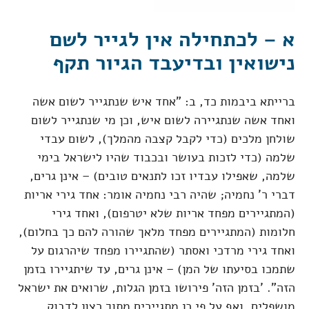
א – לכתחילה אין לגייר לשם
נישואין ובדיעבד הגיור תקף
ברייתא ביבמות כד, ב: "אחד איש שנתגייר לשום אשה
ואחד אשה שנתגיירה לשום איש, וכן מי שנתגייר לשום
שולחן מלכים (כדי לקבל קצבה מהמלך), לשום עבדי
שלמה (כדי לזכות בעושר ובכבוד שהיו לישראל בימי
שלמה, שאפילו עבדיו זכו לתנאים טובים) – אינן גרים,
דברי ר' נחמיה; שהיה רבי נחמיה אומר: אחד גירי אריות
(המתגיירים מפחד אריות שלא יטרפום), ואחד גירי
חלומות (המתגיירים מפחד מלאך שהורה להם כך בחלום),
ואחד גירי מרדכי ואסתר (שהתגיירו מפחד שיהרגום על
שתמכו בסיעתו של המן) – אינן גרים, עד שיתגיירו בזמן
הזה". 'בזמן הזה' פירושו בזמן הגלות, שרואים את ישראל
מושפלים, ואף על פי כן מתגיירים מתוך רצון לדבוק