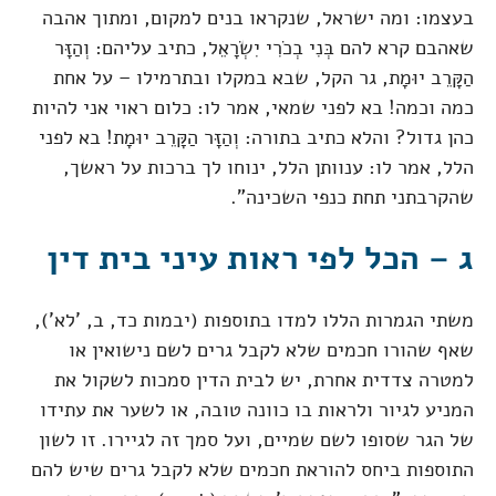
בעצמו: ומה ישראל, שנקראו בנים למקום, ומתוך אהבה
שאהבם קרא להם בְּנִי בְכֹרִי יִשְׂרָאֵל, כתיב עליהם: וְהַזָּר
הַקָּרֵב יוּמָת, גר הקל, שבא במקלו ובתרמילו – על אחת
כמה וכמה! בא לפני שמאי, אמר לו: כלום ראוי אני להיות
כהן גדול? והלא כתיב בתורה: וְהַזָּר הַקָּרֵב יוּמָת! בא לפני
הלל, אמר לו: ענוותן הלל, ינוחו לך ברכות על ראשך,
שהקרבתני תחת כנפי השכינה".
ג – הכל לפי ראות עיני בית דין
משתי הגמרות הללו למדו בתוספות (יבמות כד, ב, 'לא'),
שאף שהורו חכמים שלא לקבל גרים לשם נישואין או
למטרה צדדית אחרת, יש לבית הדין סמכות לשקול את
המניע לגיור ולראות בו כוונה טובה, או לשער את עתידו
של הגר שסופו לשם שמיים, ועל סמך זה לגיירו. זו לשון
התוספות ביחס להוראת חכמים שלא לקבל גרים שיש להם