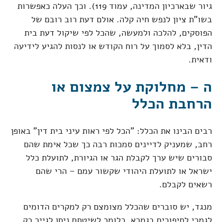
גיור שבארכיון המדינה, עמוד 119). וכך העלה כאפשרות
בשו"ת ציון לנפש חיה קלה. אולם דעת רוב רובם של
הפוסקים, להלכה ולמעשה, שהכל לפי שיקול דעת בית
הדין, בלא לסמוך על רוח הקודש או לנסות להגיע לידיעה
ודאית.
ה – מחלוקת על צמצום או
הרחבת הכלל
רבים הבינו את הכלל: "הכל לפי ראות עיני בית דין" באופן
רחב, שמעניק לדיינים סמכות רבה כך שכל אימת שהם
סבורים שיש ערך לקבלת הגר או הגיורת, לתועלת כלל
ישראל או לתועלת היהודי שקשור עמם – הרי שהם
רשאים לקבלם.
מנגד, יש סוברים שהכלל מצומצם רק למקרים הדומים
לגמרי לסיפורים בגמרא. כלומר לשיטתם ניתן לגייר רק