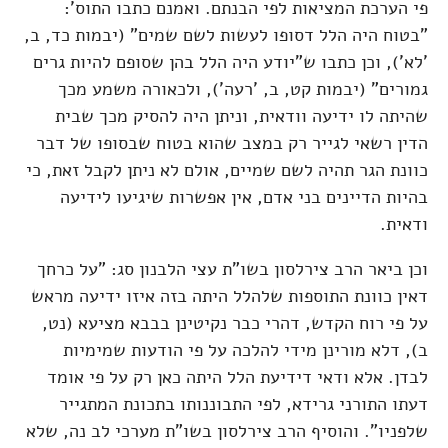
פי הערכת המציאות לפי הבנתם. ואמנם כתבו התוס':
"בטוח היה הלל דסופו לעשות לשם שמים" (יבמות כד, ב,
'לא'), וכן כתבו ש"יודע היה הלל בהן שסופם להיות גרים
גמורים" (יבמות קט, ב, 'רעה'), ולכאורה משמע מכך
שהיתה לו ידיעה וודאית, וניתן היה להסיק מכך שבית
הדין רשאי לגייר רק במצב שהוא בטוח שבסופו של דבר
כוונת הגר תהיה לשם שמיים, אולם לא ניתן לקבל זאת, כי
בהיות הדיינים בני אדם, אין אפשרות שיגיעו לידיעה
ודאית.
וכן ביאר הרב צירלסון בשו"ת עצי הלבנון סג: "על כרחך
דאין כוונת התוספות שלהלל היתה בזה איזו ידיעה מראש
על פי רוח הקדש, דהרי כבר נקיטינן בבבא מציעא (נט,
ב), דלא מורינן מידי להלכה על פי הודעות שמימיות
לבדן. אלא ודאי דידיעת הלל היתה כאן רק על פי אומד
דעתו התורני גרידא, לפי התבוננותו בתכונת המתגייר
שלפניו". והוסיף הרב צירלסון בשו"ת מערכי לב נה, שלא