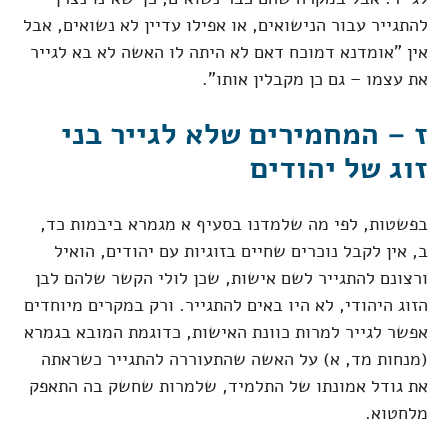
להתגייר עבור הנישואים, או אפילו עדיין לא נשואים, אבל
אין "אומדנא דמוכח דאם לא היתה לו האשה לא בא לגייר
את עצמו – גם כן מקבלין אותו".
ז – המחמירים שלא לגייר בני
זוג של יהודים
בפשטות, לפי מה שלמדנו בסעיף א מגמרא ביבמות כד,
ב, אין לקבל נוכרים שחיים בזוגיות עם יהודים, הואיל
ורצונם להתגייר לשם אישות, שכן לולי הקשר שלהם לבן
הזוג היהודי, לא היו באים להתגייר. ורק במקרים מיוחדים
אפשר לגייר למרות כוונת האישות, כדוגמת המובא בגמרא
(מנחות מד, א) על האשה שהתעוררה להתגייר כשראתה
את גודל אמונתו של התלמיד, שלמרות שחשק בה התאפק
מלחטוא.