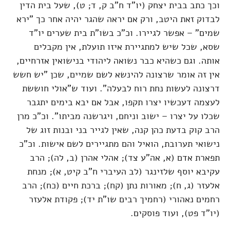
וכך כתב בבית יצחק (יו"ד ח"ב ק, ד; ט), שעל בית הדין
לבדוק זאת היטב, ורק אם יראה שהגר יהיה אחר כך "ירא
שמים" – אפשר לגיירו. וכ"כ בשו"ת בית שערים יו"ד
שסא, שכל שיש למתגיירת איזו תועלת, אין מקבלים
אותה. וגם כשהיא כבר נשואה ליהודי בנישואין אזרחיים,
אין זה אומר שרצונה להינשא לשם שמיים, שכן "יש חשש
דרצונה לעשות נחת רוח לבעלה". ועוד ש"אולי חוששת
לעצמה דעכשיו יצרו תקפו, אבל אם יבא בימים יתגבר
שכלו על יצרו – ישוב וניחם, ויגרשנה מביתו". וכ"כ מרן
הרב קוק בדעת כהן קנה, שאין לגייר בני ובנות זוג של
נישואי תערובת, הואיל והם מתגיירים לשם אישות. וכ"כ
תפארת אדם (א, אה"ע צד); אהלי אהרן (ב, לה); הרב
עקיבא יוסף שלזינגר (לב העיברי ח"ב קיט, א); מנחת
אלעזר (ג, ח); מאורות נתן (קח); ברכת חיים (כח); הרב
רחמים נאהורי (רחמיך רבים שו"ת יד); פקודת אלעזר
(יו"ד פט), ועוד פוסקים.