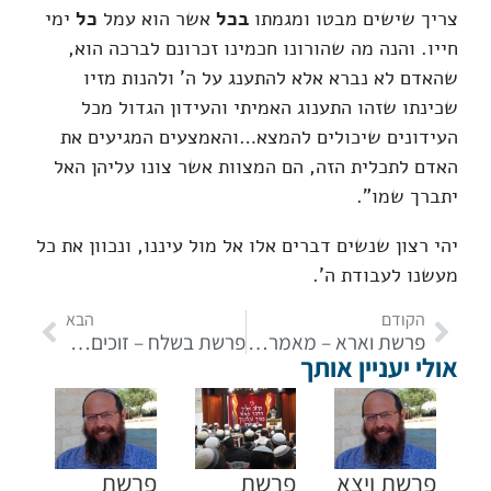
צריך שישים מבטו ומגמתו
בכל
אשר הוא עמל
כל
ימי
חייו. והנה מה שהורונו חכמינו זכרונם לברכה הוא,
שהאדם לא נברא אלא להתענג על ה' ולהנות מזיו
שכינתו שזהו התענוג האמיתי והעידון הגדול מכל
העידונים שיכולים להמצא…והאמצעים המגיעים את
האדם לתכלית הזה, הם המצוות אשר צונו עליהן האל
יתברך שמו".
יהי רצון שנשים דברים אלו אל מול עיננו, ונכוון את כל
מעשנו לעבודת ה'.
הקודם
הבא
פרשת וארא – מאמרות, מכות ודיברות
פרשת בשלח – זוכים לראות ולשיר
אולי יעניין אותך
פרשת ויצא
פרשת
פרשת