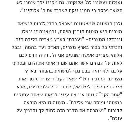
ועולות ועשינו לה' אלוקינו. גם מקננו ילך עימנו לא
תשאר פרסה כי ממנו ניקח לעבוד את ה' אלוקינו".
ולכן המצווה שמצטווים ישראל בכדי לזכות ליציאת
מצרים היא מצוות קורבן הפסח, ובמצווה זו ינצלו
ויובדלו ממצרים- "ועברתי בארץ מצרים בלילה הזה
והכיתי כל בכור בארץ מצרים, מאדם ועד בהמה, ובכל
אלוהי מצרים אעשה שפטים אני ה'. והיה הדם לכם
לאות על הבתים אשר אתם שם וראיתי את הדם ופסחתי
עלכם ולא יהיה בכם נגף למשחית בהכותי בארץ
מצרים. ומסביר רש"י שאין הקב"ה צריך סימן ואות
איזה בית שייך לישראל, שהרי הכל גלוי לפניו, אלא
"אמר הקב"ה נותן אני את עיניי לראות שאתם עסוקים
במצותי ופוסח אני עליכם". מצווה זו היא הוראה
לדורות "ושמרתם את הדבר הזה לחוק לך ולבניך על
עולם".