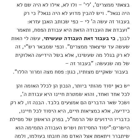
בצאתי ממצרים', 'לי' – ולו לא, אילו לא היה שם לא
היה נגאל". ויש להבין מדוע לא היה נגאל? כי רק
בעבור זה עשה ה' לי – כפי שכותב האבן עזרא:
"ועבדת את העבודה הזאת היא עבודת הפסח, ותאמר
לבנך,
כי בעבור זאת העבודה שעשיתי
, עשה לי האות
שעשה עד שיצאתי ממצרים". וכפי שמבאר רש"י, זה
לא רק בגלל מה שעשינו, אלא בשל הידיעה האלוקית
של מה שנעשה: "בעבור זה –
בעבור שאקיים מצותיו, כגון: פסח מצה ומרור הללו".
יש כאן יסוד מהותי ביותר, הנכון הן לכלל האומה והן
לכל אחד ואחד, והוא שמטרת חיינו היא עבודת ה',
ושכל שאר הדברים הם אמצעים בלבד. הבנה זו, לא רק
כידיעה, אלא כמציאות חיים, היא היסוד לכל חיינו,
כדבריו הידועים של הרמח"ל, בפרק הראשון של מסילת
הישרים:"יסוד החסידות ושרש העבודה התמימה הוא
שיתברר ויתאמת אצל האדם מה חובתו בעולמו, ולמה