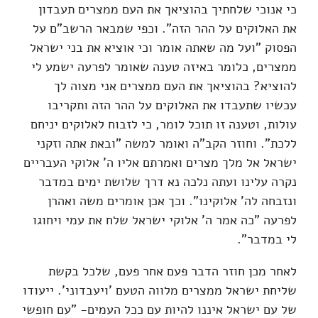
כי אנוכי שלחתיך בהוציאך את העם ממצרים תעבדון
את האלוקים על ההר הזה". וכפי שמבאר הרשב"ם על
הפסוק "ועל מה שאתה אומר וכי אוציא את בני ישראל
ממצרים, כלומר באיזה טענה שאומר לפרעה ישמע לי
להוציא? בהוציאך את העם ממצרים אני מצוה לך
עכשיו שתעבדו את האלוקים על ההר הזה ותקריבו
עולות, וטענה זו תוכל לומר, כי לזבוח לאלוקים יניחם
ללכת". וחוזר הקב"ה ואומר למשה "ובאת אתה וזקני
ישראל אל מלך מצרים ואמרתם אליו ה' אלוקי העבריים
נקרה עלינו ועתה נלכה נא דרך שלושת ימים במדבר
ונזבחה לה' אלוקינו". וכך אכן אומרים משה ואהרן
לפרעה "כה אמר ה' אלוקי ישראל שלח את עמי ויחוגו
לי במדבר".
לאחר מכן חוזר הדבר פעם אחר פעם, שלכל בקשת
שליחת ישראל ממצרים מלווה הטעם 'ויעבדוני'. ייעודו
של עם ישראל איננו להיות עם ככל העמים- "עם חופשי