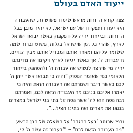
ייעוד האדם בעולם
צפה קורא הדורות מראש שיסוד פשוט זה, שהעבודה
היא יעודו ותפקידו של עם ישראל, לא יהיה מובן בכל
הדורות. ובייחוד יהיה עליו פקפוק כאשר יבואו ישראל
לארץ, שהרי כל זמן שישראל בגלות, פשוט וברור שמה
ששומר עליהם ומאחד אותם ומבדיל אותם מבין הגויים,
זו עבודת ה'. אך כאשר יגיעו לארץ ויקימו את מדינתם
יהיה מי שירצה לנטוש את עבודת ה' ולהסתפק בייחוד
הלאומי כפי שאומר הפסוק "והיה כי תבואו אשר ייתן ה'
לכם כאשר דיבר ושמרתם את העבודה הזאת והיה כי
יאמרו אליכם בניכם מה העבודה הזאת לכם, ואמרתם
זבח פסח הוא לה' אשר פסח על בתי בני ישראל במצרים
בנגפו את מצרים ואת בתינו הציל…".
וכפי שכותב 'בעל ההגדה' על השאלה של הבן הרשע
"מה העבודה הזאת לכם" – "'בעבור זה עשה ה' לי,