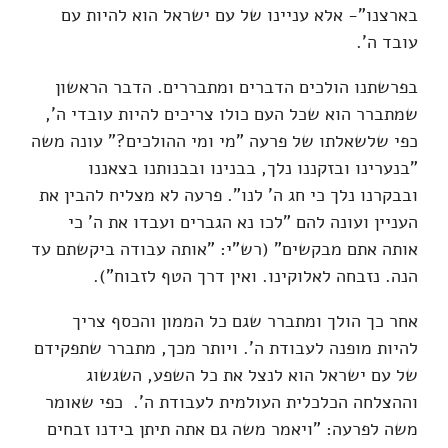
בארצנו"- אלא עניינו של עם ישראל הוא להיות עם
עובד ה'.
בפרשתנו הולכים הדברים ומתבררים. הדבר הראשון
שמתברר הוא שכל העם כולו צריכים להיות עובדי ה',
כפי שלשאלתו של פרעה "מי ומי ההולכים?" עונה משה
"בנערינו ובזקננו נלך, בבנינו ובבנותנו בצאננו
ובבקרנו נלך כי חג ה' לנו". פרעה לא מצליח להבין את
העניין ועונה להם "לכו נא הגברים ועבדו את ה' כי
אותה אתם מבקשים" (רש"י: "אותה עבודה ביקשתם עד
הנה. נזבחה לאלוקינו. ואין דרך הטף לזבוח").
אחר כך הולך ומתברר שגם כל הממון והכסף צריך
להיות מופנה לעבודת ה'. ויותר מכך, מתברר שתפקידם
של עם ישראל הוא לנצל את כל השפע, השגשוג
וההצלחה הכלכלית העולמית לעבודת ה'. כפי שאומר
משה לפרעה: "ויאמר משה גם אתה תיתן בידנו זבחים