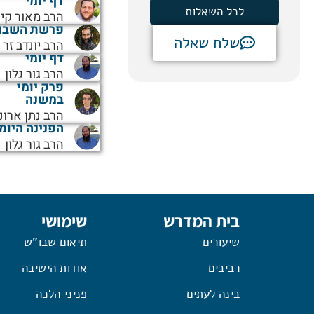
דף יומי
לכל השאלות
הרב מאור קיי
פרשת השבו
שלח שאלה
הרב יונדב זר
דף יומי
הרב גור גלון
פרק יומי
במשנה
הרב נתן ארונ
הפנינה היומ
הרב גור גלון
בית המדרש
שימושי
שיעורים
תיאום שבו"ש
רביבים
אודות הישיבה
בינה לעתים
פניני הלכה