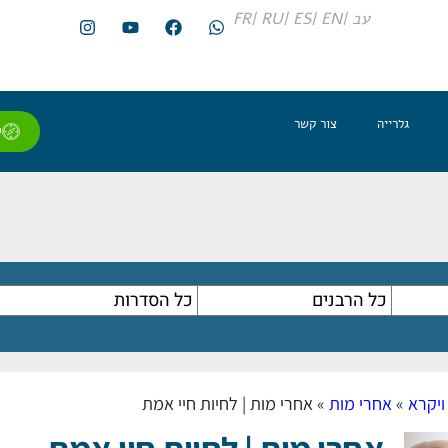
עב |
EN |
ES |
RU |
FR
גלרייה
צור קשר
ל
ויקרא
»
אחרי מות
»
אחרי מות | לחיות חיי אמת