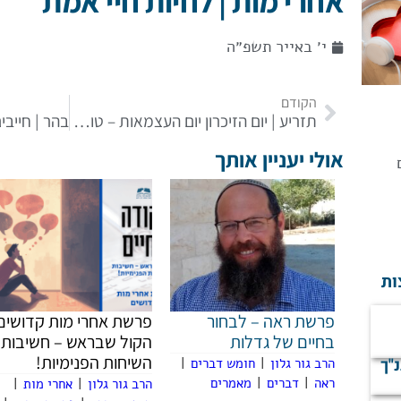
אחרי מות | לחיות חיי אמת
י׳ באייר תשפ״ה
הקודם
תזריע | יום הזיכרון יום העצמאות – טומאה ולידה, מה הקשר?
אולי יעניין אותך
ות
פרשת ראה – לבחור
פרשת אחרי מות קדושים 
בחיים של גדלות
הקול שבראש – חשיבות
השיחות הפנימיות!
נ"ך
הרב גור גלון
|
חומש דברים
|
ראה
|
דברים
|
מאמרים
הרב גור גלון
|
אחרי מות
|