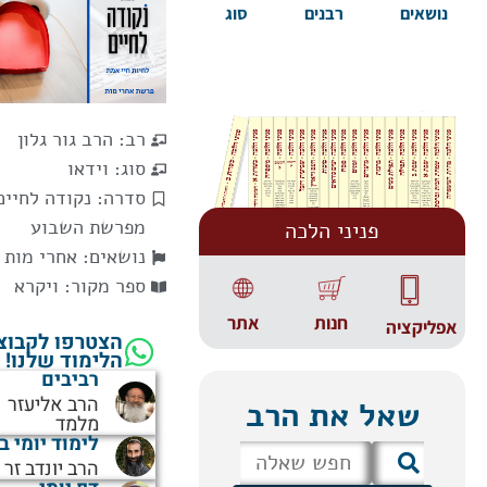
נושאים
רבנים
סוג
רב:
הרב גור גלון
סוג:
וידאו
סדרה:
נקודה לחיים
מפרשת השבוע
פניני הלכה
נושאים:
אחרי מות
ספר מקור:
ויקרא
אתר
חנות
אפליקציה
הצטרפו לקבוצ
הלימוד שלנו!
רביבים
הרב אליעזר
שאל את הרב
מלמד
לימוד יומי ב
הרב יונדב זר