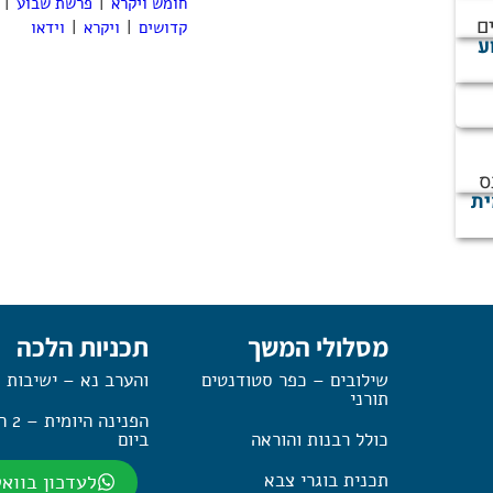
חומש ויקרא
|
פרשת שבוע
|
ם
קדושים
|
ויקרא
|
וידאו
ע
ס
ית
מסלולי המשך
תכניות הלכה
שילובים – כפר סטודנטים
והערב נא – ישיבות 
תורני
הפנינה
כולל רבנות והוראה
ביום
תכנית בוגרי צבא
לעדכון בווא