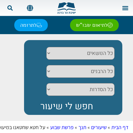
צור קשר
בית המדרש
שאל את הרב
אנגלית | English
ספרדית | Español
רוסית | Русский
צרפתית | Français
לתיאום שבו"ש
לתרומה
דף הבית
»
שיעורים
»
תנך
»
פרשת שבוע
»
על חטא שחטאנו במיעוט