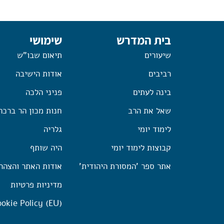
בית המדרש
שימושי
שיעורים
תיאום שבו"ש
רביבים
אודות הישיבה
בינה לעתים
פניני הלכה
שאל את הרב
חנות מכון הר ברכה
לימוד יומי
גלריה
קבוצות לימוד יומי
היה שותף
אתר ספר 'המסורת היהודית'
אודות האתר והצהר
מדיניות פרטיות
okie Policy (EU)