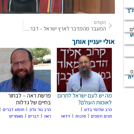
נ"ך
הקודם
המעבר מהמדבר לארץ ישראל – דבר תורה לפרשת חוקת
ם
ע
אולי יעניין אותך
ס
ית
מה יש לעם ישראל לתרום
פרשת ראה – לבחור
לאומות העולם?
בחיים של גדלות
הרב שלומי בדש
|
הרב גור גלון
|
חומש דברים
|
חגים וזמנים
|
סוכות
|
וידאו
ראה
|
דברים
|
מאמרים