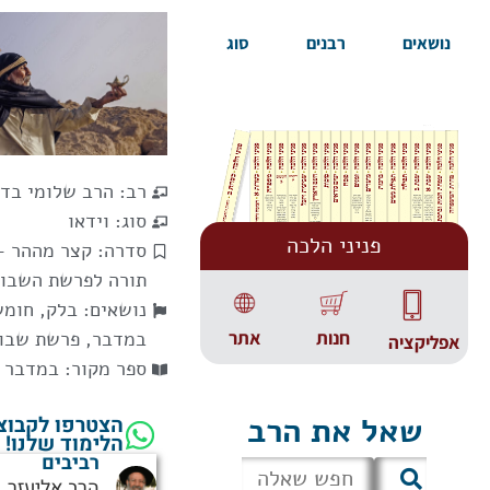
נושאים
רבנים
סוג
רב:
הרב שלומי בד
סוג:
וידאו
פניני הלכה
סדרה:
קצר מההר -
תורה לפרשת השבו
נושאים:
בלק
,
חומש
במדבר
,
פרשת שבו
אתר
חנות
אפליקציה
ספר מקור:
במדבר
שאל את הרב
הצטרפו לקבוצ
הלימוד שלנו!
רביבים
הרב אליעזר