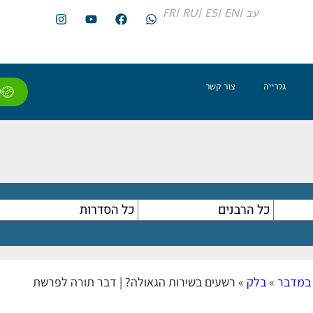
עב |
EN |
ES |
RU |
FR
גלרייה
צור קשר
ל
במדבר
»
בלק
»
רשעים בשירות הגאולה? | דבר תורה לפרשת