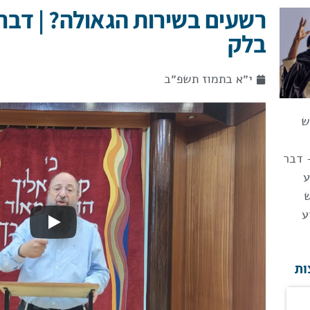
רשעים בשירות הגאולה? | דבר
בלק
י״א בתמוז תשפ״ב
ש
 דבר
ע
ע
ות