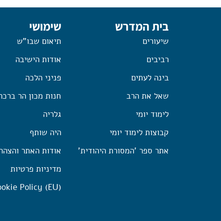
בית המדרש
שימושי
שיעורים
תיאום שבו"ש
רביבים
אודות הישיבה
בינה לעתים
פניני הלכה
שאל את הרב
חנות מכון הר ברכה
לימוד יומי
גלריה
קבוצות לימוד יומי
היה שותף
אתר ספר 'המסורת היהודית'
אודות האתר והצהר
מדיניות פרטיות
okie Policy (EU)