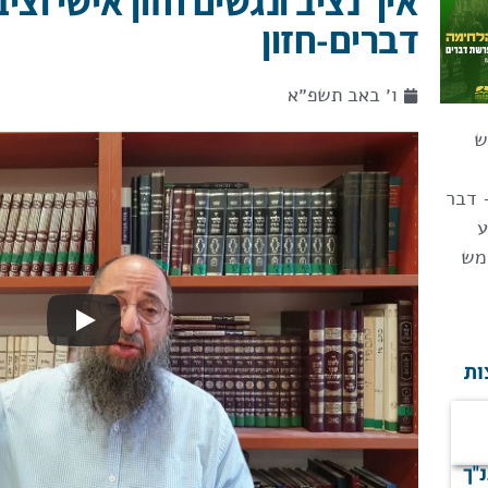
איך נציב ונגשים חזון אישי וצי
דברים-חזון
ו׳ באב תשפ״א
ש
 דבר
ע
מש
ות
נ"ך