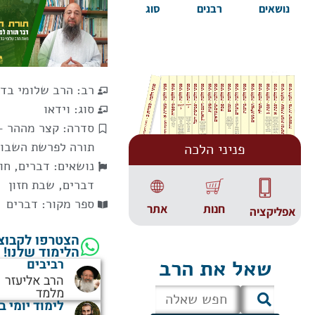
נושאים
רבנים
סוג
רב:
הרב שלומי בד
סוג:
וידאו
סדרה:
קצר מההר -
תורה לפרשת השבו
פניני הלכה
נושאים:
דברים
,
חו
דברים
,
שבת חזון
ספר מקור:
דברים
אתר
חנות
אפליקציה
הצטרפו לקבוצ
הלימוד שלנו!
שאל את הרב
רביבים
הרב אליעזר
מלמד
לימוד יומי ב