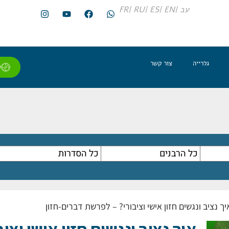
עב |
EN |
ES |
RU |
FR
גלרייה
צור קשר
ל
יך נציב ונגשים חזון אישי וציבורי? – לפרשת דברים-חזון