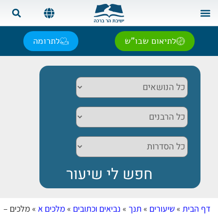
צור קשר
בית המדרש
שאל את הרב
אנגלית | English
ספרדית | Español
רוסית | Русский
צרפתית | Français
לתיאום שבו"ש
לתרומה
דף הבית
»
שיעורים
»
תנך
»
נביאים וכתובים
»
מלכים א
»
מלכים –