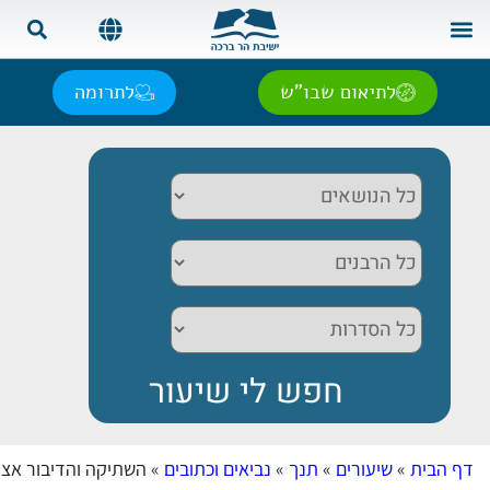
צור קשר
בית המדרש
שאל את הרב
אנגלית | English
ספרדית | Español
רוסית | Русский
צרפתית | Français
לתיאום שבו"ש
לתרומה
דף הבית
»
שיעורים
»
תנך
»
נביאים וכתובים
»
השתיקה והדיבור אצל