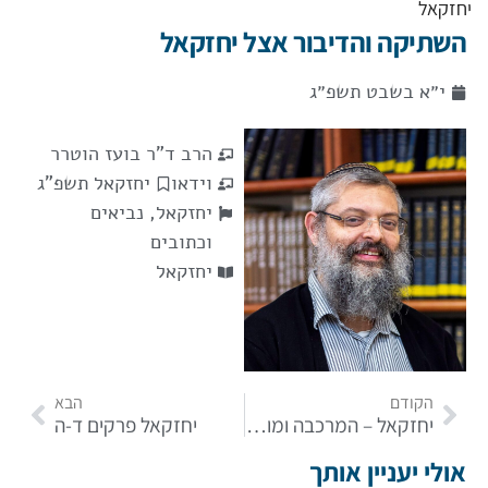
יחזקאל
השתיקה והדיבור אצל יחזקאל
י״א בשבט תשפ״ג
הרב ד"ר בועז הוטרר
וידאו
יחזקאל תשפ"ג
יחזקאל
,
נביאים
וכתובים
יחזקאל
הקודם
הבא
יחזקאל – המרכבה ומושג הכרוב חלק ב
יחזקאל פרקים ד-ה
אולי יעניין אותך