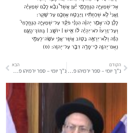
אֶל־שְׁמַעְיָ֖ה הַנֶּחֱלָמִ֑י יַ֡עַן אֲשֶׁר֩ נִבָּ֨א לָכֶ֜ם שְׁמַעְיָ֗ה
וַֽאֲנִי֙ לֹ֣א שְׁלַחְתִּ֔יו וַיַּבְטַ֥ח אֶתְכֶ֖ם עַל־שָֽׁקֶר׃
לָכֵ֞ן כֹּֽה־אָמַ֣ר יְהוָ֗ה הִנְנִ֨י פֹקֵ֜ד עַל־שְׁמַעְיָ֣ה הַנֶּחֱלָמִי֮
וְעַל־זַרְעוֹ֒ לֹא־יִהְיֶ֨ה ל֜וֹ אִ֣ישׁ ׀ יוֹשֵׁ֣ב ׀ בְּתוֹךְ־הָעָ֣ם
הַזֶּ֗ה וְלֹֽא־יִרְאֶ֥ה בַטּ֛וֹב אֲשֶׁר־אֲנִ֥י עֹשֶֽׂה־לְעַמִּ֖י
נְאֻם־יְהוָ֑ה כִּֽי־סָרָ֥ה דִבֶּ֖ר עַל־יְהוָֽה׃ (ס)
הקודם
הבא
נ"ך יומי – ספר ירמיהו פרק כח
נ"ך יומי – ספר ירמיהו פרק ל