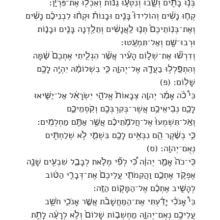
בְּנ֥וּ בָתִּ֖ים וְשֵׁ֑בוּ וְנִטְע֣וּ גַנּ֔וֹת וְאִכְל֖וּ אֶת־פִּרְיָֽן׃
קְח֣וּ נָשִׁ֗ים וְהוֹלִידוּ֮ בָּנִ֣ים וּבָנוֹת֒ וּקְח֨וּ לִבְנֵיכֶ֜ם נָשִׁ֗ים
וְאֶת־בְּנֽוֹתֵיכֶם֙ תְּנ֣וּ לַֽאֲנָשִׁ֔ים וְתֵלַ֖דְנָה בָּנִ֣ים וּבָנ֑וֹת
וּרְבוּ־שָׁ֖ם וְאַל־תִּמְעָֽטוּ׃
וְדִרְשׁ֞וּ אֶת־שְׁל֣וֹם הָעִ֗יר אֲשֶׁ֨ר הִגְלֵ֤יתִי אֶתְכֶם֙ שָׁ֔מָּה
וְהִתְפַּֽלְל֥וּ בַעֲדָ֖הּ אֶל־יְהוָ֑ה כִּ֣י בִשְׁלוֹמָ֔הּ יִהְיֶ֥ה לָכֶ֖ם
שָׁלֽוֹם׃ (פ)
כִּי֩ כֹ֨ה אָמַ֜ר יְהוָ֤ה צְבָאוֹת֙ אֱלֹהֵ֣י יִשְׂרָאֵ֔ל אַל־יַשִּׁ֧יאוּ
לָכֶ֛ם נְבִֽיאֵיכֶ֥ם אֲשֶׁר־בְּקִרְבְּכֶ֖ם וְקֹֽסְמֵיכֶ֑ם
וְאַֽל־תִּשְׁמְעוּ֙ אֶל־חֲלֹמֹ֣תֵיכֶ֔ם אֲשֶׁ֥ר אַתֶּ֖ם מַחְלְמִֽים׃
כִּ֣י בְשֶׁ֔קֶר הֵ֛ם נִבְּאִ֥ים לָכֶ֖ם בִּשְׁמִ֑י לֹ֥א שְׁלַחְתִּ֖ים
נְאֻם־יְהוָֽה׃ (ס)
כִּֽי־כֹה֙ אָמַ֣ר יְהוָ֔ה כִּ֠י לְפִ֞י מְלֹ֧את לְבָבֶ֛ל שִׁבְעִ֥ים שָׁנָ֖ה
אֶפְקֹ֣ד אֶתְכֶ֑ם וַהֲקִמֹתִ֤י עֲלֵיכֶם֙ אֶת־דְּבָרִ֣י הַטּ֔וֹב
לְהָשִׁ֣יב אֶתְכֶ֔ם אֶל־הַמָּק֖וֹם הַזֶּֽה׃
כִּי֩ אָנֹכִ֨י יָדַ֜עְתִּי אֶת־הַמַּחֲשָׁבֹ֗ת אֲשֶׁ֧ר אָנֹכִ֛י חֹשֵׁ֥ב
עֲלֵיכֶ֖ם נְאֻם־יְהוָ֑ה מַחְשְׁב֤וֹת שָׁלוֹם֙ וְלֹ֣א לְרָעָ֔ה לָתֵ֥ת