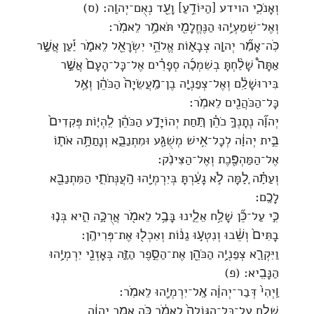
וְאָנֹכִ֛י הוידע [הַיּוֹדֵ֥עַ] וָעֵ֖ד נְאֻם־יְהוָֽה׃ (ס)
וְאֶל־שְׁמַעְיָ֥הוּ הַנֶּחֱלָמִ֖י תֹּאמַ֥ר לֵאמֹֽר׃
כֹּֽה־אָמַ֞ר יְהוָ֧ה צְבָא֛וֹת אֱלֹהֵ֥י יִשְׂרָאֵ֖ל לֵאמֹ֑ר יַ֡עַן אֲשֶׁ֣ר
אַתָּה֩ שָׁלַ֨חְתָּ בְשִׁמְכָ֜ה סְפָרִ֗ים אֶל־כָּל־הָעָם֙ אֲשֶׁ֣ר
בִּירוּשָׁלִַ֔ם וְאֶל־צְפַנְיָ֤ה בֶן־מַֽעֲשֵׂיָה֙ הַכֹּהֵ֔ן וְאֶ֥ל
כָּל־הַכֹּהֲנִ֖ים לֵאמֹֽר׃
יְהוָ֞ה נְתָנְךָ֣ כֹהֵ֗ן תַּ֚חַת יְהוֹיָדָ֣ע הַכֹּהֵ֔ן לִֽהְי֤וֹת פְּקִדִים֙
בֵּ֣ית יְהוָ֔ה לְכָל־אִ֥ישׁ מְשֻׁגָּ֖ע וּמִתְנַבֵּ֑א וְנָתַתָּ֥ה אֹת֛וֹ
אֶל־הַמַּהְפֶּ֖כֶת וְאֶל־הַצִּינֹֽק׃
וְעַתָּ֗ה לָ֚מָּה לֹ֣א גָעַ֔רְתָּ בְּיִרְמְיָ֖הוּ הָֽעֲנְּתֹתִ֑י הַמִּתְנַבֵּ֖א
לָכֶֽם׃
כִּ֣י עַל־כֵּ֞ן שָׁלַ֥ח אֵלֵ֛ינוּ בָּבֶ֥ל לֵאמֹ֖ר אֲרֻכָּ֣ה הִ֑יא בְּנ֤וּ
בָתִּים֙ וְשֵׁ֔בוּ וְנִטְע֣וּ גַנּ֔וֹת וְאִכְל֖וּ אֶת־פְּרִיהֶֽן׃
וַיִּקְרָ֛א צְפַנְיָ֥ה הַכֹּהֵ֖ן אֶת־הַסֵּ֣פֶר הַזֶּ֑ה בְּאָזְנֵ֖י יִרְמְיָ֥הוּ
הַנָּבִֽיא׃ (פ)
וַֽיְהִי֙ דְּבַר־יְהוָ֔ה אֶֽל־יִרְמְיָ֖הוּ לֵאמֹֽר׃
שְׁלַ֤ח עַל־כָּל־הַגּוֹלָה֙ לֵאמֹ֔ר כֹּ֚ה אָמַ֣ר יְהוָ֔ה