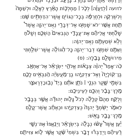
וְרָֽדַפְתִּי֙ אַֽחֲרֵיהֶ֔ם בַּחֶ֖רֶב בָּרָעָ֣ב וּבַדָּ֑בֶר וּנְתַתִּ֨ים
לזועה [לְזַעֲוָ֜ה] לְכֹ֣ל ׀ מַמְלְכ֣וֹת הָאָ֗רֶץ לְאָלָ֤ה וּלְשַׁמָּה֙
וְלִשְׁרֵקָ֣ה וּלְחֶרְפָּ֔ה בְּכָל־הַגּוֹיִ֖ם אֲשֶׁר־הִדַּחְתִּ֥ים שָֽׁם׃
תַּ֛חַת אֲשֶֽׁר־לֹא־שָׁמְע֥וּ אֶל־דְּבָרַ֖י נְאֻם־יְהוָ֑ה אֲשֶׁר֩
שָׁלַ֨חְתִּי אֲלֵיהֶ֜ם אֶת־עֲבָדַ֤י הַנְּבִאִים֙ הַשְׁכֵּ֣ם וְשָׁלֹ֔חַ
וְלֹ֥א שְׁמַעְתֶּ֖ם נְאֻם־יְהוָֽה׃
וְאַתֶּ֖ם שִׁמְע֣וּ דְבַר־יְהוָ֑ה כָּל־הַ֨גּוֹלָ֔ה אֲשֶׁר־שִׁלַּ֥חְתִּי
מִירוּשָׁלִַ֖ם בָּבֶֽלָה׃ (ס)
כֹּֽה־אָמַר֩ יְהוָ֨ה צְבָא֜וֹת אֱלֹהֵ֣י יִשְׂרָאֵ֗ל אֶל־אַחְאָ֤ב
בֶּן־קֽוֹלָיָה֙ וְאֶל־צִדְקִיָּ֣הוּ בֶן־מַֽעֲשֵׂיָ֔ה הַֽנִּבְּאִ֥ים לָכֶ֛ם
בִּשְׁמִ֖י שָׁ֑קֶר הִנְנִ֣י ׀ נֹתֵ֣ן אֹתָ֗ם בְּיַד֙ נְבֽוּכַדְרֶאצַּ֣ר
מֶֽלֶךְ־בָּבֶ֔ל וְהִכָּ֖ם לְעֵינֵיכֶֽם׃
וְלֻקַּ֤ח מֵהֶם֙ קְלָלָ֔ה לְכֹל֙ גָּל֣וּת יְהוּדָ֔ה אֲשֶׁ֥ר בְּבָבֶ֖ל
לֵאמֹ֑ר יְשִֽׂמְךָ֤ יְהוָה֙ כְּצִדְקִיָּ֣הוּ וּכְאֶחָ֔ב אֲשֶׁר־קָלָ֥ם
מֶֽלֶךְ־בָּבֶ֖ל בָּאֵֽשׁ׃
יַ֡עַן אֲשֶׁר֩ עָשׂ֨וּ נְבָלָ֜ה בְּיִשְׂרָאֵ֗ל וַיְנַֽאֲפוּ֙ אֶת־נְשֵׁ֣י
רֵֽעֵיהֶ֔ם וַיְדַבְּר֨וּ דָבָ֤ר בִּשְׁמִי֙ שֶׁ֔קֶר אֲשֶׁ֖ר ל֣וֹא צִוִּיתִ֑ם