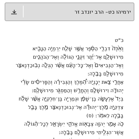
ירמיהו כט- הרב יונדב זר
כ״ט
וְאֵ֙לֶּה֙ דִּבְרֵ֣י הַסֵּ֔פֶר אֲשֶׁ֥ר שָׁלַ֛ח יִרְמְיָ֥ה הַנָּבִ֖יא
מִירוּשָׁלִָ֑ם אֶל־יֶ֜תֶר זִקְנֵ֣י הַגּוֹלָ֗ה וְאֶל־הַכֹּהֲנִ֤ים
וְאֶל־הַנְּבִיאִים֙ וְאֶל־כָּל־הָעָ֔ם אֲשֶׁ֨ר הֶגְלָ֧ה נְבֽוּכַדְנֶאצַּ֛ר
מִירוּשָׁלִַ֖ם בָּבֶֽלָה׃
אַחֲרֵ֣י צֵ֣את יְכָנְיָֽה־הַ֠מֶּלֶךְ וְהַגְּבִירָ֨ה וְהַסָּרִיסִ֜ים שָׂרֵ֨י
יְהוּדָ֧ה וִירוּשָׁלִַ֛ם וְהֶחָרָ֥שׁ וְהַמַּסְגֵּ֖ר מִירוּשָׁלִָֽם׃
בְּיַד֙ אֶלְעָשָׂ֣ה בֶן־שָׁפָ֔ן וּגְמַרְיָ֖ה בֶּן־חִלְקִיָּ֑ה אֲשֶׁ֨ר שָׁלַ֜ח
צִדְקִיָּ֣ה מֶֽלֶךְ־יְהוּדָ֗ה אֶל־נְבוּכַדְנֶאצַּ֛ר מֶ֥לֶךְ בָּבֶ֖ל
בָּבֶ֥לָה לֵאמֹֽר׃ (ס)
כֹּ֥ה אָמַ֛ר יְהוָ֥ה צְבָא֖וֹת אֱלֹהֵ֣י יִשְׂרָאֵ֑ל לְכָל־הַ֨גּוֹלָ֔ה
אֲשֶׁר־הִגְלֵ֥יתִי מִירוּשָׁלִַ֖ם בָּבֶֽלָה׃