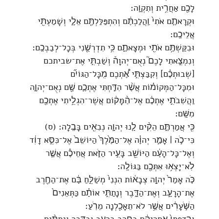
לָכֶ֖ם אַחֲרִ֥ית וְתִקְוָֽה׃
וּקְרָאתֶ֤ם אֹתִי֙ וַֽהֲלַכְתֶּ֔ם וְהִתְפַּלַּלְתֶּ֖ם אֵלָ֑י וְשָׁמַעְתִּ֖י
אֲלֵיכֶֽם׃
וּבִקַּשְׁתֶּ֥ם אֹתִ֖י וּמְצָאתֶ֑ם כִּ֥י תִדְרְשֻׁ֖נִי בְּכָל־לְבַבְכֶֽם׃
וְנִמְצֵ֣אתִי לָכֶם֮ נְאֻם־יְהוָה֒ וְשַׁבְתִּ֣י אֶת־שביתכם
[שְׁבוּתְכֶ֗ם] וְקִבַּצְתִּ֣י אֶ֠תְכֶם מִֽכָּל־הַגּוֹיִ֞ם
וּמִכָּל־הַמְּקוֹמ֗וֹת אֲשֶׁ֨ר הִדַּ֧חְתִּי אֶתְכֶ֛ם שָׁ֖ם נְאֻם־יְהוָ֑ה
וַהֲשִׁבֹתִ֣י אֶתְכֶ֔ם אֶל־הַ֨מָּק֔וֹם אֲשֶׁר־הִגְלֵ֥יתִי אֶתְכֶ֖ם
מִשָּֽׁם׃
כִּ֖י אֲמַרְתֶּ֑ם הֵקִ֨ים לָ֧נוּ יְהוָ֛ה נְבִאִ֖ים בָּבֶֽלָה׃ (ס)
כִּי־כֹ֣ה ׀ אָמַ֣ר יְהוָ֗ה אֶל־הַמֶּ֙לֶךְ֙ הַיּוֹשֵׁב֙ אֶל־כִּסֵּ֣א דָוִ֔ד
וְאֶל־כָּל־הָעָ֔ם הַיּוֹשֵׁ֖ב בָּעִ֣יר הַזֹּ֑את אֲחֵיכֶ֕ם אֲשֶׁ֛ר
לֹֽא־יָצְא֥וּ אִתְּכֶ֖ם בַּגּוֹלָֽה׃
כֹּ֤ה אָמַר֙ יְהוָ֣ה צְבָא֔וֹת הִנְנִי֙ מְשַׁלֵּ֣חַ בָּ֔ם אֶת־הַחֶ֖רֶב
אֶת־הָרָעָ֣ב וְאֶת־הַדָּ֑בֶר וְנָתַתִּ֣י אוֹתָ֗ם כַּתְּאֵנִים֙
הַשֹּׁ֣עָרִ֔ים אֲשֶׁ֥ר לֹא־תֵאָכַ֖לְנָה מֵרֹֽעַ׃