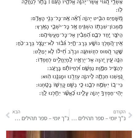
אַשְׁרֵ֣י הַ֭גּוֹי אֲשֶׁר־יְהוָ֣ה אֱלֹהָ֑יו הָעָ֓ם ׀ בָּחַ֖ר לְנַחֲלָ֣ה
לֽוֹ׃
מִ֭שָּׁמַיִם הִבִּ֣יט יְהוָ֑ה רָ֝אָ֗ה אֶֽת־כָּל־בְּנֵ֥י הָאָדָֽם׃
מִֽמְּכוֹן־שִׁבְתּ֥וֹ הִשְׁגִּ֑יחַ אֶ֖ל כָּל־יֹשְׁבֵ֣י הָאָֽרֶץ׃
הַיֹּצֵ֣ר יַ֣חַד לִבָּ֑ם הַ֝מֵּבִ֗ין אֶל־כָּל־מַעֲשֵׂיהֶֽם׃
אֵֽין־הַ֭מֶּלֶךְ נוֹשָׁ֣ע בְּרָב־חָ֑יִל גִּ֝בּ֗וֹר לֹֽא־יִנָּצֵ֥ל בְּרָב־כֹּֽחַ׃
שֶׁ֣קֶר הַ֭סּוּס לִתְשׁוּעָ֑ה וּבְרֹ֥ב חֵ֝יל֗וֹ לֹ֣א יְמַלֵּֽט׃
הִנֵּ֤ה עֵ֣ין יְ֭הוָה אֶל־יְרֵאָ֑יו לַֽמְיַחֲלִ֥ים לְחַסְדּֽוֹ׃
לְהַצִּ֣יל מִמָּ֣וֶת נַפְשָׁ֑ם וּ֝לְחַיּוֹתָ֗ם בָּרָעָֽב׃
נַ֭פְשֵׁנוּ חִכְּתָ֣ה לַֽיהוָ֑ה עֶזְרֵ֖נוּ וּמָגִנֵּ֣נוּ הֽוּא׃
כִּי־ב֭וֹ יִשְׂמַ֣ח לִבֵּ֑נוּ כִּ֤י בְשֵׁ֖ם קָדְשׁ֣וֹ בָטָֽחְנוּ׃
יְהִֽי־חַסְדְּךָ֣ יְהוָ֣ה עָלֵ֑ינוּ כַּ֝אֲשֶׁ֗ר יִחַ֥לְנוּ לָֽךְ׃
הקודם
הבא
נ"ך יומי – ספר תהילים פרק לב
נ"ך יומי – ספר תהילים פרק לד