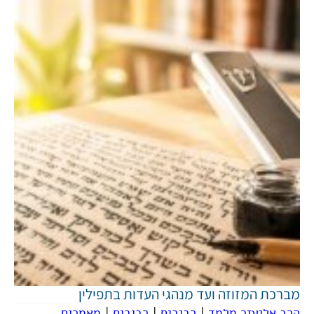
מברכת המזוזה ועד מנהגי העדות בתפילין
הרב אליעזר מלמד
|
רביבים
|
רביבים
|
מאמרים