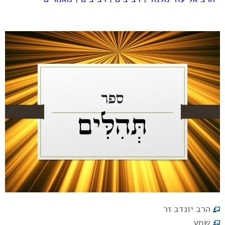
הרב יונדב זר
שמע