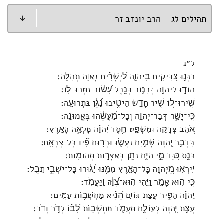
תהילים לג – הרב יונדב זר
ל״ג
רַנְּנ֣וּ צַ֭דִּיקִים בַּֽיהוָ֑ה לַ֝יְשָׁרִ֗ים נָאוָ֥ה תְהִלָּֽה׃
הוֹד֣וּ לַיהוָ֣ה בְּכִנּ֑וֹר בְּנֵ֥בֶל עָ֝שׂ֗וֹר זַמְּרוּ־לֽוֹ׃
שִֽׁירוּ־ל֭וֹ שִׁ֣יר חָדָ֑שׁ הֵיטִ֥יבוּ נַ֝גֵּ֗ן בִּתְרוּעָֽה׃
כִּֽי־יָשָׁ֥ר דְּבַר־יְהוָ֑ה וְכָל־מַ֝עֲשֵׂ֗הוּ בֶּאֱמוּנָֽה׃
אֹ֭הֵב צְדָקָ֣ה וּמִשְׁפָּ֑ט חֶ֥סֶד יְ֝הוָ֗ה מָלְאָ֥ה הָאָֽרֶץ׃
בִּדְבַ֣ר יְ֭הוָה שָׁמַ֣יִם נַעֲשׂ֑וּ וּבְר֥וּחַ פִּ֝֗יו כָּל־צְבָאָֽם׃
כֹּנֵ֣ס כַּ֭נֵּד מֵ֣י הַיָּ֑ם נֹתֵ֖ן בְּאֹצָר֣וֹת תְּהוֹמֽוֹת׃
יִֽירְא֣וּ מֵ֭יְהוָה כָּל־הָאָ֑רֶץ מִמֶּ֥נּוּ יָ֝ג֗וּרוּ כָּל־יֹשְׁבֵ֥י תֵבֵֽל׃
כִּ֤י ה֣וּא אָמַ֣ר וַיֶּ֑הִי הֽוּא־צִ֝וָּ֗ה וַֽיַּעֲמֹֽד׃
יְֽהוָ֗ה הֵפִ֥יר עֲצַת־גּוֹיִ֑ם הֵ֝נִ֗יא מַחְשְׁב֥וֹת עַמִּֽים׃
עֲצַ֣ת יְ֭הוָה לְעוֹלָ֣ם תַּעֲמֹ֑ד מַחְשְׁב֥וֹת לִ֝בּ֗וֹ לְדֹ֣ר וָדֹֽר׃