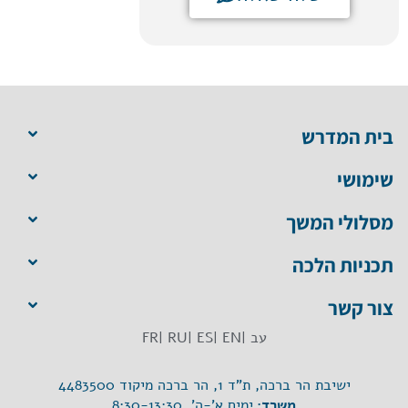
בית המדרש
שימושי
מסלולי המשך
תכניות הלכה
צור קשר
עב |
EN |
ES |
RU |
FR
ישיבת הר ברכה, ת"ד 1, הר ברכה מיקוד 4483500
משרד:
ימים א'-ה', 8:30-13:30