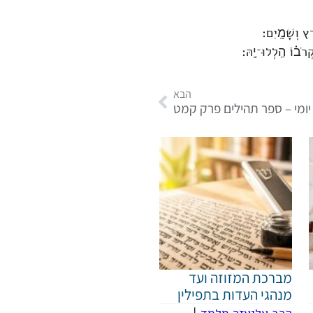
רֶץ וְשָׁמָֽיִם׃
ְרֹב֗וֹ הַֽלְלוּ־יָֽהּ׃
הבא
יומי – ספר תהילים פרק קמט
מברכת המזוזה ועד
מנהגי העדות בתפילין
הרב אליעזר מלמד
|