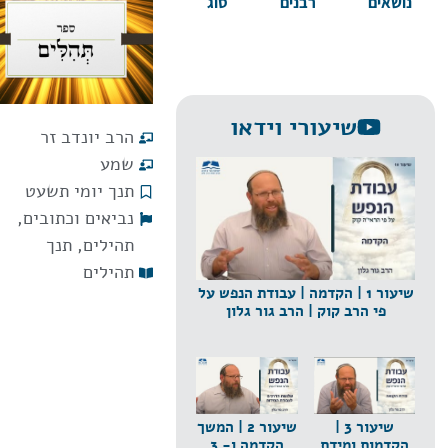
נושאים
רבנים
סוג
שיעורי וידאו
הרב יונדב זר
שמע
תנך יומי תשעט
נביאים וכתובים
,
תהילים
,
תנך
תהילים
שיעור 1 | הקדמה | עבודת הנפש על
פי הרב קוק | הרב גור גלון
שיעור 3 |
שיעור 2 | המשך
הקדמות ומידת
הקדמה ו- 3