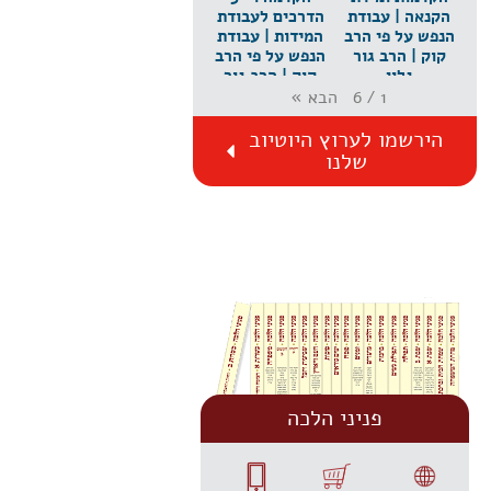
הקנאה | עבודת
הדרכים לעבודת
הנפש על פי הרב
המידות | עבודת
קוק | הרב גור
הנפש על פי הרב
גלון
קוק | הרב גור
גלון
הבא
»
6
/
1
הירשמו לערוץ היוטיוב
שלנו
פניני הלכה