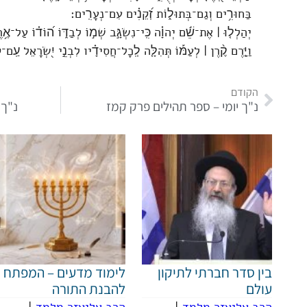
בַּחוּרִ֥ים וְגַם־בְּתוּל֑וֹת זְ֝קֵנִ֗ים עִם־נְעָרִֽים׃
יְהַלְל֤וּ ׀ אֶת־שֵׁ֬ם יְהוָ֗ה כִּֽי־נִשְׂגָּ֣ב שְׁמ֣וֹ לְבַדּ֑וֹ ה֝וֹד֗וֹ עַל־אֶ֥
וַיָּ֤רֶם קֶ֨רֶן ׀ לְעַמּ֡וֹ תְּהִלָּ֤ה לְֽכָל־חֲסִידָ֗יו לִבְנֵ֣י יִ֭שְׂרָאֵל עַֽם־ק
הקודם
נ"ך יומי – ספר תהילים פרק קמז
נ"ך 
בין סדר חברתי לתיקון
לימוד מדעים – המפתח
עולם
להבנת התורה
הרב אליעזר מלמד
|
הרב אליעזר מלמד
|