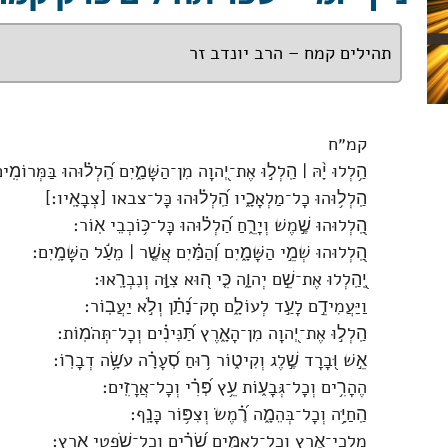
תהילים קמח – הרב יונדב זר
קמ״ח
הַ֥לְלוּ יָ֨הּ ׀ הַֽלְל֣וּ אֶת־יְ֭הוָה מִן־הַשָּׁמַ֑יִם הַֽ֝לְל֗וּהוּ בַּמְּרוֹמִֽי
הַֽלְל֥וּהוּ כָל־מַלְאָכָ֑יו הַֽ֝לְל֗וּהוּ כָּל־צבאו [צְבָאָֽיו׃]
הַֽ֭לְלוּהוּ שֶׁ֣מֶשׁ וְיָרֵ֑חַ הַ֝לְל֗וּהוּ כָּל־כּ֥וֹכְבֵי אֽוֹר׃
הַֽ֭לְלוּהוּ שְׁמֵ֣י הַשָּׁמָ֑יִם וְ֝הַמַּ֗יִם אֲשֶׁ֤ר ׀ מֵעַ֬ל הַשָּׁמָֽיִם׃
יְֽ֭הַֽלְלוּ אֶת־שֵׁ֣ם יְהוָ֑ה כִּ֤י ה֭וּא צִוָּ֣ה וְנִבְרָֽאוּ׃
וַיַּעֲמִידֵ֣ם לָעַ֣ד לְעוֹלָ֑ם חָק־נָ֝תַ֗ן וְלֹ֣א יַעֲבֽוֹר׃
הַֽלְל֣וּ אֶת־יְ֭הוָה מִן־הָאָ֑רֶץ תַּ֝נִּינִ֗ים וְכָל־תְּהֹמֽוֹת׃
אֵ֣שׁ וּ֭בָרָד שֶׁ֣לֶג וְקִיט֑וֹר ר֥וּחַ סְ֝עָרָ֗ה עֹשָׂ֥ה דְבָרֽוֹ׃
הֶהָרִ֥ים וְכָל־גְּבָע֑וֹת עֵ֥ץ פְּ֝רִ֗י וְכָל־אֲרָזִֽים׃
הַֽחַיָּ֥ה וְכָל־בְּהֵמָ֑ה רֶ֝֗מֶשׂ וְצִפּ֥וֹר כָּנָֽף׃
מַלְכֵי־אֶ֭רֶץ וְכָל־לְאֻמִּ֑ים שָׂ֝רִ֗ים וְכָל־שֹׁ֥פְטֵי אָֽרֶץ׃