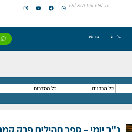
עב |
EN |
ES |
RU |
FR
גלרייה
צור קשר
ל
נ"ך יומי – ספר תהילים פרק קמח