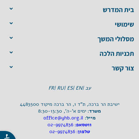
בית המדרש
שימושי
מסלולי המשך
תכניות הלכה
צור קשר
עב |
EN |
ES |
RU |
FR
ישיבת הר ברכה, ת"ד 1, הר ברכה מיקוד 4483500
משרד:
ימים א'-ה', 8:30-13:30
מייל:
office@yhb.org.il
ווטסאפ:
02-9974836
פתח סרגל
טלפון:
02-9974836