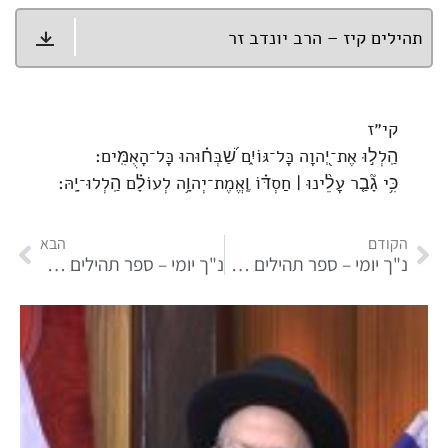
תהילים קיז – הרב יונדב זר
קי״ז
הַֽלְל֣וּ אֶת־יְ֭הוָה כָּל־גּוֹיִ֑ם שַׁ֝בְּח֗וּהוּ כָּל־הָאֻמִּֽים׃
כִּ֥י גָ֘בַ֤ר עָלֵ֨ינוּ ׀ חַסְדּ֗וֹ וֶֽאֱמֶת־יְהוָ֥ה לְעוֹלָ֗ם הַֽלְלוּ־יָֽהּ׃
הקודם
הבא
נ"ך יומי – ספר תהילים פרק קטז
נ"ך יומי – ספר תהילים פרק קיח