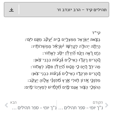
תהילים קיד – הרב יונדב זר
קי״ד
בְּצֵ֣את יִ֭שְׂרָאֵל מִמִּצְרָ֑יִם בֵּ֥ית יַ֝עֲקֹ֗ב מֵעַ֥ם לֹעֵֽז׃
הָיְתָ֣ה יְהוּדָ֣ה לְקָדְשׁ֑וֹ יִ֝שְׂרָאֵ֗ל מַמְשְׁלוֹתָֽיו׃
הַיָּ֣ם רָ֭אָה וַיָּנֹ֑ס הַ֝יַּרְדֵּ֗ן יִסֹּ֥ב לְאָחֽוֹר׃
הֶֽ֭הָרִים רָקְד֣וּ כְאֵילִ֑ים גְּ֝בָע֗וֹת כִּבְנֵי־צֹֽאן׃
מַה־לְּךָ֣ הַ֭יָּם כִּ֣י תָנ֑וּס הַ֝יַּרְדֵּ֗ן תִּסֹּ֥ב לְאָחֽוֹר׃
הֶֽ֭הָרִים תִּרְקְד֣וּ כְאֵילִ֑ים גְּ֝בָע֗וֹת כִּבְנֵי־צֹֽאן׃
מִלִּפְנֵ֣י אָ֭דוֹן ח֣וּלִי אָ֑רֶץ מִ֝לִּפְנֵ֗י אֱל֣וֹהַּ יַעֲקֹֽב׃
הַהֹפְכִ֣י הַצּ֣וּר אֲגַם־מָ֑יִם חַ֝לָּמִ֗ישׁ לְמַעְיְנוֹ־מָֽיִם׃
הקודם
הבא
נ"ך יומי – ספר תהילים פרק קיג
נ"ך יומי – ספר תהילים פרק קטו