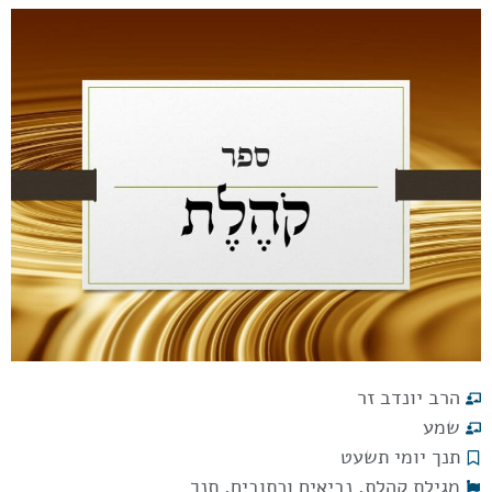
הרב יונדב זר
שמע
תנך יומי תשעט
מגילת קהלת
,
נביאים וכתובים
,
תנך