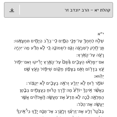
קהלת יא – הרב יונדב זר
י״א
שַׁלַּ֥ח לַחְמְךָ֖ עַל־פְּנֵ֣י הַמָּ֑יִם כִּֽי־בְרֹ֥ב הַיָּמִ֖ים תִּמְצָאֶֽנּוּ׃
תֶּן־חֵ֥לֶק לְשִׁבְעָ֖ה וְגַ֣ם לִשְׁמוֹנָ֑ה כִּ֚י לֹ֣א תֵדַ֔ע מַה־יִּהְיֶ֥ה
רָעָ֖ה עַל־הָאָֽרֶץ׃
אִם־יִמָּלְא֨וּ הֶעָבִ֥ים גֶּ֙שֶׁם֙ עַל־הָאָ֣רֶץ יָרִ֔יקוּ וְאִם־יִפּ֥וֹל
עֵ֛ץ בַּדָּר֖וֹם וְאִ֣ם בַּצָּפ֑וֹן מְק֛וֹם שֶׁיִּפּ֥וֹל הָעֵ֖ץ שָׁ֥ם
יְהֽוּא׃
שֹׁמֵ֥ר ר֖וּחַ לֹ֣א יִזְרָ֑ע וְרֹאֶ֥ה בֶעָבִ֖ים לֹ֥א יִקְצֽוֹר׃
כַּאֲשֶׁ֨ר אֵֽינְךָ֤ יוֹדֵ֙עַ֙ מַה־דֶּ֣רֶךְ הָר֔וּחַ כַּעֲצָמִ֖ים בְּבֶ֣טֶן
הַמְּלֵאָ֑ה כָּ֗כָה לֹ֤א תֵדַע֙ אֶת־מַעֲשֵׂ֣ה הָֽאֱלֹהִ֔ים אֲשֶׁ֥ר
יַעֲשֶׂ֖ה אֶת־הַכֹּֽל׃
בַּבֹּ֙קֶר֙ זְרַ֣ע אֶת־זַרְעֶ֔ךָ וְלָעֶ֖רֶב אַל־תַּנַּ֣ח יָדֶ֑ךָ כִּי֩ אֵֽינְךָ֨