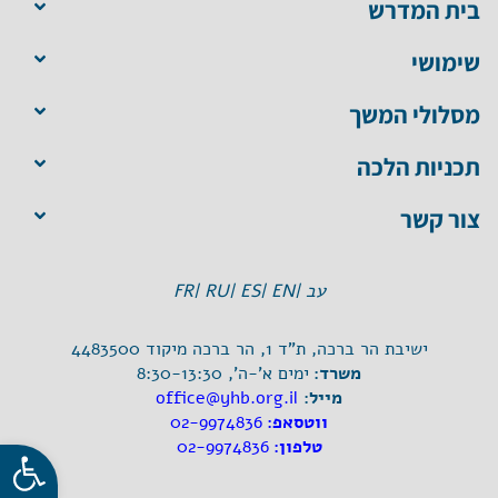
בית המדרש
שימושי
מסלולי המשך
תכניות הלכה
צור קשר
עב |
EN |
ES |
RU |
FR
ישיבת הר ברכה, ת"ד 1, הר ברכה מיקוד 4483500
משרד:
ימים א'-ה', 8:30-13:30
מייל:
office@yhb.org.il
ווטסאפ:
02-9974836
פתח סרגל
טלפון:
02-9974836