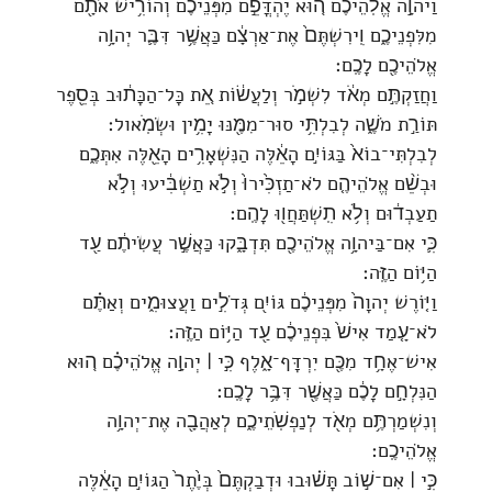
וַיהוָ֣ה אֱלֹֽהֵיכֶ֗ם ה֚וּא יֶהְדֳּפֵ֣ם מִפְּנֵיכֶ֔ם וְהוֹרִ֥ישׁ אֹתָ֖ם
מִלִּפְנֵיכֶ֑ם וִֽירִשְׁתֶּם֙ אֶת־אַרְצָ֔ם כַּאֲשֶׁ֥ר דִּבֶּ֛ר יְהוָ֥ה
אֱלֹהֵיכֶ֖ם לָכֶֽם׃
וַחֲזַקְתֶּ֣ם מְאֹ֔ד לִשְׁמֹ֣ר וְלַעֲשׂ֔וֹת אֵ֚ת כָּל־הַכָּת֔וּב בְּסֵ֖פֶר
תּוֹרַ֣ת מֹשֶׁ֑ה לְבִלְתִּ֥י סוּר־מִמֶּ֖נּוּ יָמִ֥ין וּשְׂמֹֽאול׃
לְבִלְתִּי־בוֹא֙ בַּגּוֹיִ֣ם הָאֵ֔לֶּה הַנִּשְׁאָרִ֥ים הָאֵ֖לֶּה אִתְּכֶ֑ם
וּבְשֵׁ֨ם אֱלֹהֵיהֶ֤ם לֹא־תַזְכִּ֙ירוּ֙ וְלֹ֣א תַשְׁבִּ֔יעוּ וְלֹ֣א
תַעַבְד֔וּם וְלֹ֥א תִֽשְׁתַּחֲו֖וּ לָהֶֽם׃
כִּ֛י אִם־בַּיהוָ֥ה אֱלֹהֵיכֶ֖ם תִּדְבָּ֑קוּ כַּאֲשֶׁ֣ר עֲשִׂיתֶ֔ם עַ֖ד
הַיּ֥וֹם הַזֶּֽה׃
וַיּ֤וֹרֶשׁ יְהוָה֙ מִפְּנֵיכֶ֔ם גּוֹיִ֖ם גְּדֹלִ֣ים וַעֲצוּמִ֑ים וְאַתֶּ֗ם
לֹא־עָ֤מַד אִישׁ֙ בִּפְנֵיכֶ֔ם עַ֖ד הַיּ֥וֹם הַזֶּֽה׃
אִישׁ־אֶחָ֥ד מִכֶּ֖ם יִרְדָּף־אָ֑לֶף כִּ֣י ׀ יְהוָ֣ה אֱלֹהֵיכֶ֗ם ה֚וּא
הַנִּלְחָ֣ם לָכֶ֔ם כַּאֲשֶׁ֖ר דִּבֶּ֥ר לָכֶֽם׃
וְנִשְׁמַרְתֶּ֥ם מְאֹ֖ד לְנַפְשֹֽׁתֵיכֶ֑ם לְאַהֲבָ֖ה אֶת־יְהוָ֥ה
אֱלֹהֵיכֶֽם׃
כִּ֣י ׀ אִם־שׁ֣וֹב תָּשׁ֗וּבוּ וּדְבַקְתֶּם֙ בְּיֶ֙תֶר֙ הַגּוֹיִ֣ם הָאֵ֔לֶּה