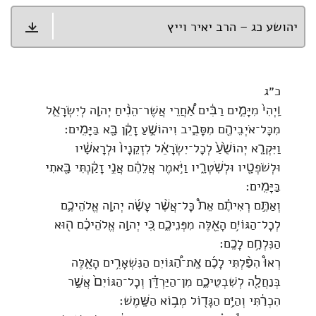
יהושע כג – הרב יאיר וייץ
כ״ג
וַֽיְהִי֙ מִיָּמִ֣ים רַבִּ֔ים אַ֠חֲרֵי אֲשֶׁר־הֵנִ֨יחַ יְהוָ֧ה לְיִשְׂרָאֵ֛ל
מִכָּל־אֹיְבֵיהֶ֖ם מִסָּבִ֑יב וִיהוֹשֻׁ֣עַ זָקֵ֔ן בָּ֖א בַּיָּמִֽים׃
וַיִּקְרָ֤א יְהוֹשֻׁ֙עַ֙ לְכָל־יִשְׂרָאֵ֔ל לִזְקֵנָיו֙ וּלְרָאשָׁ֔יו
וּלְשֹׁפְטָ֖יו וּלְשֹֽׁטְרָ֑יו וַיֹּ֣אמֶר אֲלֵהֶ֔ם אֲנִ֣י זָקַ֔נְתִּי בָּ֖אתִי
בַּיָּמִֽים׃
וְאַתֶּ֣ם רְאִיתֶ֗ם אֵת֩ כָּל־אֲשֶׁ֨ר עָשָׂ֜ה יְהוָ֧ה אֱלֹהֵיכֶ֛ם
לְכָל־הַגּוֹיִ֥ם הָאֵ֖לֶּה מִפְּנֵיכֶ֑ם כִּ֚י יְהוָ֣ה אֱלֹהֵיכֶ֔ם ה֖וּא
הַנִּלְחָ֥ם לָכֶֽם׃
רְאוּ֩ הִפַּ֨לְתִּי לָכֶ֜ם אֶֽת־הַ֠גּוֹיִם הַנִּשְׁאָרִ֥ים הָאֵ֛לֶּה
בְּנַחֲלָ֖ה לְשִׁבְטֵיכֶ֑ם מִן־הַיַּרְדֵּ֗ן וְכָל־הַגּוֹיִם֙ אֲשֶׁ֣ר
הִכְרַ֔תִּי וְהַיָּ֥ם הַגָּד֖וֹל מְב֥וֹא הַשָּֽׁמֶשׁ׃