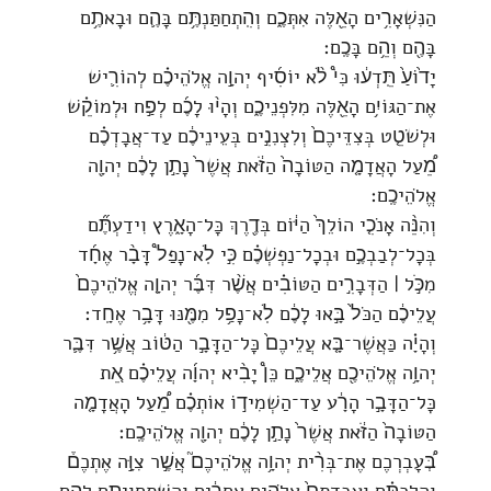
הַנִּשְׁאָרִ֥ים הָאֵ֖לֶּה אִתְּכֶ֑ם וְהִֽתְחַתַּנְתֶּ֥ם בָּהֶ֛ם וּבָאתֶ֥ם
בָּהֶ֖ם וְהֵ֥ם בָּכֶֽם׃
יָד֙וֹעַ֙ תֵּֽדְע֔וּ כִּי֩ לֹ֨א יוֹסִ֜יף יְהוָ֣ה אֱלֹהֵיכֶ֗ם לְהוֹרִ֛ישׁ
אֶת־הַגּוֹיִ֥ם הָאֵ֖לֶּה מִלִּפְנֵיכֶ֑ם וְהָי֨וּ לָכֶ֜ם לְפַ֣ח וּלְמוֹקֵ֗שׁ
וּלְשֹׁטֵ֤ט בְּצִדֵּיכֶם֙ וְלִצְנִנִ֣ים בְּעֵינֵיכֶ֔ם עַד־אֲבָדְכֶ֗ם
מֵ֠עַל הָאֲדָמָ֤ה הַטּוֹבָה֙ הַזֹּ֔את אֲשֶׁר֙ נָתַ֣ן לָכֶ֔ם יְהוָ֖ה
אֱלֹהֵיכֶֽם׃
וְהִנֵּ֨ה אָנֹכִ֤י הוֹלֵךְ֙ הַיּ֔וֹם בְּדֶ֖רֶךְ כָּל־הָאָ֑רֶץ וִידַעְתֶּ֞ם
בְּכָל־לְבַבְכֶ֣ם וּבְכָל־נַפְשְׁכֶ֗ם כִּ֣י לֹֽא־נָפַל֩ דָּבָ֨ר אֶחָ֜ד
מִכֹּ֣ל ׀ הַדְּבָרִ֣ים הַטּוֹבִ֗ים אֲשֶׁ֨ר דִּבֶּ֜ר יְהוָ֤ה אֱלֹהֵיכֶם֙
עֲלֵיכֶ֔ם הַכֹּל֙ בָּ֣אוּ לָכֶ֔ם לֹֽא־נָפַ֥ל מִמֶּ֖נּוּ דָּבָ֥ר אֶחָֽד׃
וְהָיָ֗ה כַּאֲשֶׁר־בָּ֤א עֲלֵיכֶם֙ כָּל־הַדָּבָ֣ר הַטּ֔וֹב אֲשֶׁ֥ר דִּבֶּ֛ר
יְהוָ֥ה אֱלֹהֵיכֶ֖ם אֲלֵיכֶ֑ם כֵּן֩ יָבִ֨יא יְהוָ֜ה עֲלֵיכֶ֗ם אֵ֚ת
כָּל־הַדָּבָ֣ר הָרָ֔ע עַד־הַשְׁמִיד֣וֹ אוֹתְכֶ֗ם מֵ֠עַל הָאֲדָמָ֤ה
הַטּוֹבָה֙ הַזֹּ֔את אֲשֶׁר֙ נָתַ֣ן לָכֶ֔ם יְהוָ֖ה אֱלֹהֵיכֶֽם׃
בְּ֠עָבְרְכֶם אֶת־בְּרִ֨ית יְהוָ֥ה אֱלֹהֵיכֶם֮ אֲשֶׁ֣ר צִוָּ֣ה אֶתְכֶם֒