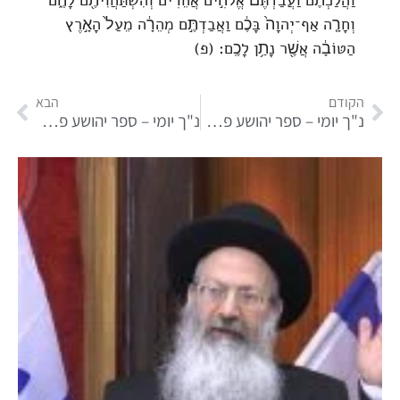
וַהֲלַכְתֶּ֗ם וַעֲבַדְתֶּם֙ אֱלֹהִ֣ים אֲחֵרִ֔ים וְהִשְׁתַּחֲוִיתֶ֖ם לָהֶ֑ם
וְחָרָ֤ה אַף־יְהוָה֙ בָּכֶ֔ם וַאֲבַדְתֶּ֣ם מְהֵרָ֔ה מֵעַל֙ הָאָ֣רֶץ
הַטּוֹבָ֔ה אֲשֶׁ֖ר נָתַ֥ן לָכֶֽם׃ (פ)
הקודם
הבא
נ"ך יומי – ספר יהושע פרק כב
נ"ך יומי – ספר יהושע פרק כד