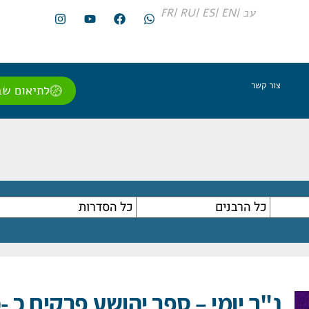
עב |
EN |
ES |
RU |
FR
צור קשר
לתיאום שב
נ"ך יומי – ספר יהושע פרקים כ -