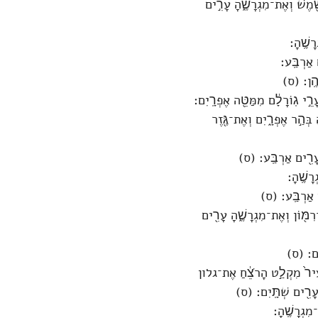
ֶ֖מֶשׁ וְאֶת־מִגְרָשֶׁ֑הָ עָרִ֣ים
ָשֶֽׁהָ׃
אַרְבַּֽע׃
יהֶֽן׃ (ס)
עָרֵ֣י גֽוֹרָלָ֔ם מִמַּטֵּ֖ה אֶפְרָֽיִם׃
בְּהַ֣ר אֶפְרָ֑יִם וְאֶת־גֶּ֖זֶר
 עָרִ֖ים אַרְבַּֽע׃ (ס)
רָשֶֽׁהָ׃
ם אַרְבַּֽע׃ (ס)
רִמּ֖וֹן וְאֶת־מִגְרָשֶׁ֑הָ עָרִ֖ים
ִֽים׃ (ס)
ֶת־עִיר֙ מִקְלַ֣ט הָרֹצֵ֔חַ אֶת־גלון
ָ עָרִ֖ים שְׁתָּֽיִם׃ (ס)
מִגְרָשֶֽׁהָ׃