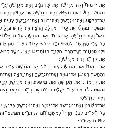
אֶת־יַרְמוּת֙ וְאֶת־מִגְרָשֶׁ֔הָ אֶת־עֵ֥ין גַּנִּ֖ים וְאֶת־מִגְרָשֶׁ֑הָ עָרִ
וּמִמַּטֵּ֣ה אָשֵׁ֔ר אֶת־מִשְׁאָ֖ל וְאֶת־מִגְרָשֶׁ֑הָ אֶת־עַבְדּ֖וֹן וְאֶת־מִג
אֶת־חֶלְקָת֙ וְאֶת־מִגְרָשֶׁ֔הָ וְאֶת־רְחֹ֖ב וְאֶת־מִגְרָשֶׁ֑הָ עָרִ֖ים א
וּמִמַּטֵּ֨ה נַפְתָּלִ֜י אֶת־עִ֣יר ׀ מִקְלַ֣ט הָֽרֹצֵ֗חַ אֶת־קֶ֨דֶשׁ בַּגָּלִ֤יל
דֹּאר֙ וְאֶת־מִגְרָשֶׁ֔הָ וְאֶת־קַרְתָּ֖ן וְאֶת־מִגְרָשֶׁ֑הָ עָרִ֖ים שָׁלֹֽשׁ׃
כָּל־עָרֵ֥י הַגֵּרְשֻׁנִּ֖י לְמִשְׁפְּחֹתָ֑ם שְׁלֹשׁ־עֶשְׂרֵ֥ה עִ֖יר וּמִגְרְשֵׁ
וּלְמִשְׁפְּח֣וֹת בְּנֵֽי־מְרָרִי֮ הַלְוִיִּ֣ם הַנּוֹתָרִים֒ מֵאֵת֙ מַטֵּ֣ה זְבוּל
אֶת־קַרְתָּ֖ה וְאֶת־מִגְרָשֶֽׁהָ׃
אֶת־דִּמְנָה֙ וְאֶת־מִגְרָשֶׁ֔הָ אֶֽת־נַהֲלָ֖ל וְאֶת־מִגְרָשֶׁ֑הָ עָרִ֖ים אַר
וּמִמַּטֵּ֣ה רְאוּבֵ֔ן אֶת־בֶּ֖צֶר וְאֶת־מִגְרָשֶׁ֑הָ וְאֶת־יַ֖הְצָה וְאֶת־מִגְ
אֶת־קְדֵמוֹת֙ וְאֶת־מִגְרָשֶׁ֔הָ וְאֶת־מֵיפָ֖עַת וְאֶת־מִגְרָשֶׁ֑הָ עָרִ֖
וּמִמַּטֵּה־גָ֗ד אֶת־עִיר֙ מִקְלַ֣ט הָרֹצֵ֔חַ אֶת־רָמֹ֥ת בַּגִּלְעָ֖ד וְאֶת־מ
וְאֶת־מִגְרָשֶֽׁהָ׃
אֶת־חֶשְׁבּוֹן֙ וְאֶת־מִגְרָשֶׁ֔הָ אֶת־יַעְזֵ֖ר וְאֶת־מִגְרָשֶׁ֑הָ כָּל־עָרִ֖י
כָּל־הֶ֨עָרִ֜ים לִבְנֵ֤י מְרָרִי֙ לְמִשְׁפְּחֹתָ֔ם הַנּוֹתָרִ֖ים מִמִּשְׁפְּח֣וֹת הַ
שְׁתֵּ֥ים עֶשְׂרֵֽה׃