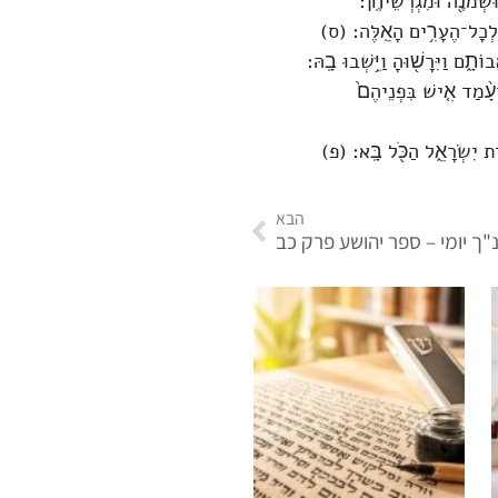
וּשְׁמֹנֶ֖ה וּמִגְרְשֵׁיהֶֽן׃
ֵ֖ן לְכָל־הֶעָרִ֥ים הָאֵֽלֶּה׃ (ס)
תָ֑ם וַיִּרָשׁ֖וּהָ וַיֵּ֥שְׁבוּ בָֽהּ׃
־עָ֨מַד אִ֤ישׁ בִּפְנֵיהֶם֙
ית יִשְׂרָאֵ֑ל הַכֹּ֖ל בָּֽא׃ (פ)
הבא
"ך יומי – ספר יהושע פרק כב