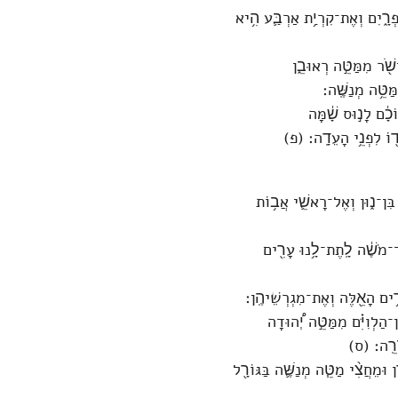
ֶפְרָ֑יִם וְאֶת־קִרְיַ֥ת אַרְבַּ֛ע הִ֥יא
ישֹׁ֖ר מִמַּטֵּ֣ה רְאוּבֵ֑ן
ַטֵּ֥ה מְנַשֶּֽׁה׃
וֹכָ֔ם לָנ֣וּס שָׁ֔מָּה
ד֖וֹ לִפְנֵ֥י הָעֵדָֽה׃ (פ)
עַ בִּן־נ֑וּן וְאֶל־רָאשֵׁ֛י אֲב֥וֹת
יַד־מֹשֶׁ֔ה לָֽתֶת־לָ֥נוּ עָרִ֖ים
ָרִ֥ים הָאֵ֖לֶּה וְאֶת־מִגְרְשֵׁיהֶֽן׃
ן־הַלְוִיִּ֗ם מִמַּטֵּ֣ה יְ֠הוּדָה
שְׂרֵֽה׃ (ס)
 וּמֵחֲצִ֨י מַטֵּ֧ה מְנַשֶּׁ֛ה בַּגּוֹרָ֖ל