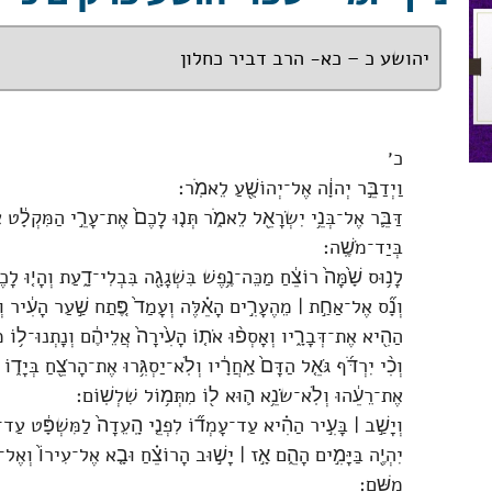
יהושע כ – כא- הרב דביר כחלון
כ׳
וַיְדַבֵּ֣ר יְהוָ֔ה אֶל־יְהוֹשֻׁ֖עַ לֵאמֹֽר׃
דַּבֵּ֛ר אֶל־בְּנֵ֥י יִשְׂרָאֵ֖ל לֵאמֹ֑ר תְּנ֤וּ לָכֶם֙ אֶת־עָרֵ֣י הַמִּקְלָ֔ט אֲ
בְּיַד־מֹשֶֽׁה׃
לָנ֥וּס שָׁ֙מָּה֙ רוֹצֵ֔חַ מַכֵּה־נֶ֥פֶשׁ בִּשְׁגָגָ֖ה בִּבְלִי־דָ֑עַת וְהָי֤וּ לָ
וְנָ֞ס אֶל־אַחַ֣ת ׀ מֵהֶעָרִ֣ים הָאֵ֗לֶּה וְעָמַד֙ פֶּ֚תַח שַׁ֣עַר הָעִ֔יר וְדִב
הַהִ֖יא אֶת־דְּבָרָ֑יו וְאָסְפ֨וּ אֹת֤וֹ הָעִ֙ירָה֙ אֲלֵיהֶ֔ם וְנָתְנוּ־ל֥וֹ מָ
וְכִ֨י יִרְדֹּ֜ף גֹּאֵ֤ל הַדָּם֙ אַֽחֲרָ֔יו וְלֹֽא־יַסְגִּ֥רוּ אֶת־הָרֹצֵ֖חַ בְּיָד֑וֹ
אֶת־רֵעֵ֔הוּ וְלֹֽא־שֹׂנֵ֥א ה֛וּא ל֖וֹ מִתְּמ֥וֹל שִׁלְשֽׁוֹם׃
וְיָשַׁ֣ב ׀ בָּעִ֣יר הַהִ֗יא עַד־עָמְד֞וֹ לִפְנֵ֤י הָֽעֵדָה֙ לַמִּשְׁפָּ֔ט עַד־מ
יִהְיֶ֖ה בַּיָּמִ֣ים הָהֵ֑ם אָ֣ז ׀ יָשׁ֣וּב הָרוֹצֵ֗חַ וּבָ֤א אֶל־עִירוֹ֙ וְאֶ
מִשָּֽׁם׃