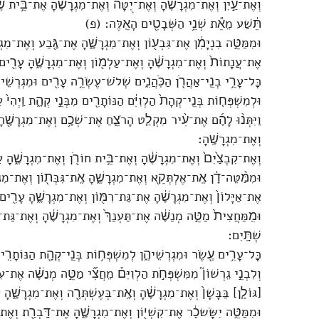
וְאֶת־עַ֣יִן וְאֶת־מִגְרָשֶׁ֗הָ וְאֶת־יֻטָּה֙ וְאֶת־מִגְרָשֶׁ֔הָ אֶת־בֵּ֥ית שׁ
תֵּ֔שַׁע מֵאֵ֕ת שְׁנֵ֥י הַשְּׁבָטִ֖ים הָאֵֽלֶּה׃ (פ)
וּמִמַּטֵּ֣ה בִנְיָמִ֔ן אֶת־גִּבְע֖וֹן וְאֶת־מִגְרָשֶׁ֑הָ אֶת־גֶּ֖בַע וְאֶת־מִגְר
אֶת־עֲנָתוֹת֙ וְאֶת־מִגְרָשֶׁ֔הָ וְאֶת־עַלְמ֖וֹן וְאֶת־מִגְרָשֶׁ֑הָ עָרִ֖ים 
כָּל־עָרֵ֥י בְנֵֽי־אַהֲרֹ֖ן הַכֹּֽהֲנִ֑ים שְׁלֹשׁ־עֶשְׂרֵ֥ה עָרִ֖ים וּמִגְרְשֵׁ
וּלְמִשְׁפְּח֤וֹת בְּנֵֽי־קְהָת֙ הַלְוִיִּ֔ם הַנּוֹתָרִ֖ים מִבְּנֵ֣י קְהָ֑ת וַֽיְהִי֙ 
וַיִּתְּנ֨וּ לָהֶ֜ם אֶת־עִ֨יר מִקְלַ֧ט הָרֹצֵ֛חַ אֶת־שְׁכֶ֥ם וְאֶת־מִגְרָשֶׁ֖הָ 
וְאֶת־מִגְרָשֶֽׁהָ׃
וְאֶת־קִבְצַ֙יִם֙ וְאֶת־מִגְרָשֶׁ֔הָ וְאֶת־בֵּ֥ית חוֹרֹ֖ן וְאֶת־מִגְרָשֶׁ֑הָ
וּמִמַּ֨טֵּה־דָ֔ן אֶֽת־אֶלְתְּקֵ֖א וְאֶת־מִגְרָשֶׁ֑הָ אֶֽת־גִּבְּת֖וֹן וְאֶת־מִגְ
אֶת־אַיָּלוֹן֙ וְאֶת־מִגְרָשֶׁ֔הָ אֶת־גַּת־רִמּ֖וֹן וְאֶת־מִגְרָשֶׁ֑הָ עָרִ֖י
וּמִֽמַּחֲצִית֙ מַטֵּ֣ה מְנַשֶּׁ֔ה אֶת־תַּעְנַךְ֙ וְאֶת־מִגְרָשֶׁ֔הָ וְאֶת־גַּת־
שְׁתָּֽיִם׃
כָּל־עָרִ֥ים עֶ֖שֶׂר וּמִגְרְשֵׁיהֶ֑ן לְמִשְׁפְּח֥וֹת בְּנֵֽי־קְהָ֖ת הַנּוֹתָר
וְלִבְנֵ֣י גֵרְשׁוֹן֮ מִמִּשְׁפְּחֹ֣ת הַלְוִיִּם֒ מֵחֲצִ֞י מַטֵּ֣ה מְנַשֶּׁ֗ה א
[גּוֹלָ֤ן] בַּבָּשָׁן֙ וְאֶת־מִגְרָשֶׁ֔הָ וְאֶֽת־בְּעֶשְׁתְּרָ֖ה וְאֶת־מִגְרָשֶׁ֑ה
וּמִמַּטֵּ֣ה יִשָּׂשכָ֔ר אֶת־קִשְׁי֖וֹן וְאֶת־מִגְרָשֶׁ֑הָ אֶת־דָּֽבְרַ֖ת וְאֶת־