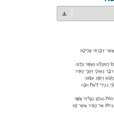
שֶׁר־דִּבַּ֥רְתִּי אֲלֵיכֶ֖ם
כֶם֙ לְמִקְלָ֔ט מִגֹּאֵ֖ל הַדָּֽם׃
ֶּ֛ר בְּאָזְנֵ֛י זִקְנֵ֥י־הָעִֽיר
ק֖וֹם וְיָשַׁ֥ב עִמָּֽם׃
 כִּ֤י בִבְלִי־דַ֙עַת֙ הִכָּ֣ה
וֹת֙ הַכֹּהֵ֣ן הַגָּד֔וֹל אֲשֶׁ֥ר
ל־בֵּית֔וֹ אֶל־הָעִ֖יר אֲשֶׁר־נָ֥ס