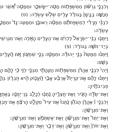
וְלִבְנֵ֣י גֵרְשׁ֗וֹן מִמִּשְׁפְּח֣וֹת מַטֵּֽה־יִשָּׂשכָ֣ר וּמִמַּטֵּֽה־אָ֠שֵׁר וּמִמ
מְנַשֶּׁ֤ה בַבָּשָׁן֙ בַּגּוֹרָ֔ל עָרִ֖ים שְׁלֹ֥שׁ עֶשְׂרֵֽה׃ (ס)
לִבְנֵ֨י מְרָרִ֜י לְמִשְׁפְּחֹתָ֗ם מִמַּטֵּ֨ה רְאוּבֵ֤ן וּמִמַּטֵּה־גָד֙ וּמִמַּטּ
עֶשְׂרֵֽה׃
וַיִּתְּנ֤וּ בְנֵֽי־יִשְׂרָאֵל֙ לַלְוִיִּ֔ם אֶת־הֶעָרִ֥ים הָאֵ֖לֶּה וְאֶת־מִגְרְשֵׁיה
בְּיַד־מֹשֶׁ֖ה בַּגּוֹרָֽל׃ (פ)
וַֽיִּתְּנ֗וּ מִמַּטֵּה֙ בְּנֵ֣י יְהוּדָ֔ה וּמִמַּטֵּ֖ה בְּנֵ֣י שִׁמְע֑וֹן אֵ֚ת הֶֽעָר
בְּשֵֽׁם׃
וַֽיְהִי֙ לִבְנֵ֣י אַהֲרֹ֔ן מִמִּשְׁפְּח֥וֹת הַקְּהָתִ֖י מִבְּנֵ֣י לֵוִ֑י כִּ֥י לָהֶ֛ם 
וַיִּתְּנ֨וּ לָהֶ֜ם אֶת־קִרְיַת֩ אַרְבַּ֨ע אֲבִ֧י הָֽעֲנ֛וֹק הִ֥יא חֶבְר֖וֹן בְּה
סְבִיבֹתֶֽיהָ׃
וְאֶת־שְׂדֵ֥ה הָעִ֖יר וְאֶת־חֲצֵרֶ֑יהָ נָֽתְנ֛וּ לְכָלֵ֥ב בֶּן־יְפֻנֶּ֖ה בַּאֲחֻז
וְלִבְנֵ֣י ׀ אַהֲרֹ֣ן הַכֹּהֵ֗ן נָֽתְנוּ֙ אֶת־עִיר֙ מִקְלַ֣ט הָרֹצֵ֔חַ אֶת־חֶבְר
וְאֶת־מִגְרָשֶֽׁהָ׃
וְאֶת־יַתִּר֙ וְאֶת־מִגְרָשֶׁ֔הָ וְאֶת־אֶשְׁתְּמֹ֖עַ וְאֶת־מִגְרָשֶֽׁהָ׃
וְאֶת־חֹלֹן֙ וְאֶת־מִגְרָשֶׁ֔הָ וְאֶת־דְּבִ֖ר וְאֶת־מִגְרָשֶֽׁהָ׃