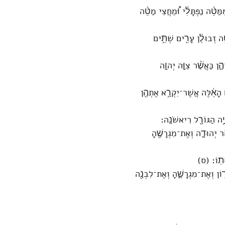
ַּטֵּ֨ה נַפְתָּלִ֜י וּ֠מֵחֲצִי מַטֵּ֨ה
ֵ֣ה זְבוּלֻ֔ן עָרִ֖ים שְׁתֵּ֥ים
ֶ֑ן כַּאֲשֶׁ֨ר צִוָּ֧ה יְהוָ֛ה
ִ֣ים הָאֵ֔לֶּה אֲשֶׁר־יִקְרָ֥א אֶתְהֶ֖ן
הָיָ֥ה הַגּוֹרָ֖ל רִיאשֹׁנָֽה׃
ַ֣ר יְהוּדָ֑ה וְאֶת־מִגְרָשֶׁ֖הָ
ָּתֽוֹ׃ (ס)
֖וֹן וְאֶת־מִגְרָשֶׁ֑הָ וְאֶת־לִבְנָ֖ה