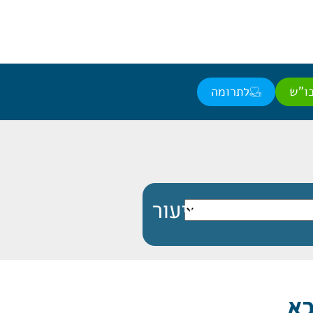
ו"ש
לתרומה
כא