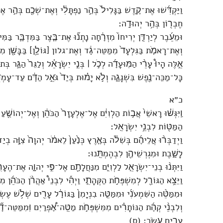
וַיַּקְדִּ֜שׁוּ אֶת־קֶ֤דֶשׁ בַּגָּלִיל֙ בְּהַ֣ר נַפְתָּלִ֔י וְאֶת־שְׁכֶ֖ם בְּהַ֣ר א
חֶבְר֖וֹן בְּהַ֥ר יְהוּדָֽה׃
וּמֵעֵ֜בֶר לְיַרְדֵּ֤ן יְרִיחוֹ֙ מִזְרָ֔חָה נָתְנ֞וּ אֶת־בֶּ֧צֶר בַּמִּדְבָּ֛ר בַּמִּ
וְאֶת־רָאמֹ֤ת בַּגִּלְעָד֙ מִמַּטֵּה־גָ֔ד וְאֶת־גלון [גּוֹלָ֥ן] בַּבָּשָׁ֖ן מִמּ
אֵ֣לֶּה הָיוּ֩ עָרֵ֨י הַמּֽוּעָדָ֜ה לְכֹ֣ל ׀ בְּנֵ֣י יִשְׂרָאֵ֗ל וְלַגֵּר֙ הַגָּ֣ר בְּת
כָּל־מַכֵּה־נֶ֖פֶשׁ בִּשְׁגָגָ֑ה וְלֹ֣א יָמ֗וּת בְּיַד֙ גֹּאֵ֣ל הַדָּ֔ם עַד־עָמְ
כ״א
וַֽיִּגְּשׁ֗וּ רָאשֵׁי֙ אֲב֣וֹת הַלְוִיִּ֔ם אֶל־אֶלְעָזָר֙ הַכֹּהֵ֔ן וְאֶל־יְהוֹשֻׁ֖
הַמַּטּ֖וֹת לִבְנֵ֥י יִשְׂרָאֵֽל׃
וַיְדַבְּר֨וּ אֲלֵיהֶ֜ם בְּשִׁלֹ֗ה בְּאֶ֤רֶץ כְּנַ֙עַן֙ לֵאמֹ֔ר יְהוָה֙ צִוָּ֣ה בְ
לָשָׁ֑בֶת וּמִגְרְשֵׁיהֶ֖ן לִבְהֶמְתֵּֽנוּ׃
וַיִּתְּנ֨וּ בְנֵי־יִשְׂרָאֵ֧ל לַלְוִיִּ֛ם מִנַּחֲלָתָ֖ם אֶל־פִּ֣י יְהוָ֑ה אֶת־הֶע
וַיֵּצֵ֥א הַגּוֹרָ֖ל לְמִשְׁפְּחֹ֣ת הַקְּהָתִ֑י וַיְהִ֡י לִבְנֵי֩ אַהֲרֹ֨ן הַכֹּהֵ֜ן מִ
וּמִמַּטֵּ֨ה הַשִּׁמְעֹנִ֜י וּמִמַּטֵּ֤ה בִנְיָמִן֙ בַּגּוֹרָ֔ל עָרִ֖ים שְׁלֹ֥שׁ עֶ
וְלִבְנֵ֨י קְהָ֜ת הַנּוֹתָרִ֗ים מִמִּשְׁפְּחֹ֣ת מַטֵּֽה־אֶ֠פְרַיִם וּֽמִמַּטֵּה־דָ֞ן
עָרִ֥ים עָֽשֶׂר׃ (ס)