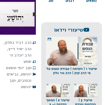
נושאים
רבנים
סוג
שיעורי וידאו
הרב דביר כחלון
,
הרב יאיר וייץ
,
הרב יונדב זר
שמע
תנך יומי תשעט
שיעור 1 | הקדמה | עבודת הנפש על
פי הרב קוק | הרב גור גלון
יהושע
,
נביאים
וכתובים
,
תנך
יהושע
שיעור 3 |
שיעור 2 | המשך
הקדמות ומידת
הקדמה ו- 3