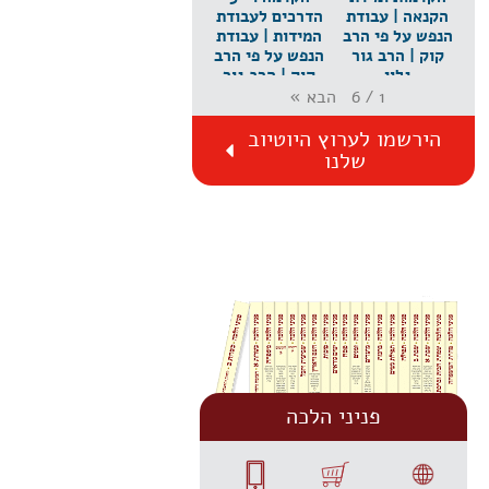
הקנאה | עבודת
הדרכים לעבודת
הנפש על פי הרב
המידות | עבודת
קוק | הרב גור
הנפש על פי הרב
גלון
קוק | הרב גור
גלון
הבא
»
6
/
1
הירשמו לערוץ היוטיוב
שלנו
פניני הלכה