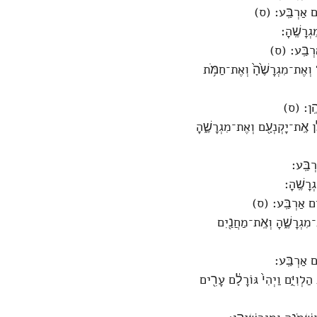
֖ים אַרְבַּֽע׃ (ס)
ְרָשֶֽׁהָ׃
ַרְבַּֽע׃ (ס)
 וְאֶת־מִגְרָשֶׁ֙הָ֙ וְאֶת־חַמֹּ֥ת
יהֶֽן׃ (ס)
ֻ֔ן אֶֽת־יָקְנְעָ֖ם וְאֶת־מִגְרָשֶׁ֑הָ
ְבַּֽע׃
רָשֶֽׁהָ׃
ים אַרְבַּֽע׃ (ס)
ִגְרָשֶׁ֑הָ וְאֶֽת־מַחֲנַ֖יִם
ם אַרְבַּֽע׃
לְוִיִּ֑ם וַיְהִי֙ גּוֹרָלָ֔ם עָרִ֖ים