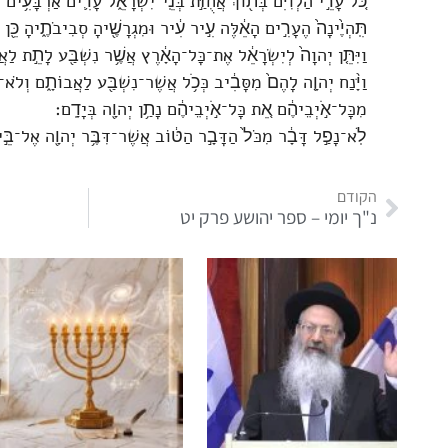
כֹּ֚ל עָרֵ֣י הַלְוִיִּ֔ם בְּת֖וֹךְ אֲחֻזַּ֣ת בְּנֵֽי־יִשְׂרָאֵ֑ל עָרִ֛ים אַרְבָּעִ֥ים 
תִּֽהְיֶ֙ינָה֙ הֶעָרִ֣ים הָאֵ֔לֶּה עִ֣יר עִ֔יר וּמִגְרָשֶׁ֖יהָ סְבִיבֹתֶ֑יהָ כּ
וַיִּתֵּ֤ן יְהוָה֙ לְיִשְׂרָאֵ֔ל אֶת־כָּל־הָאָ֔רֶץ אֲשֶׁ֥ר נִשְׁבַּ֖ע לָתֵ֣ת לַאֲבוֹ
וַיָּ֨נַח יְהוָ֤ה לָהֶם֙ מִסָּבִ֔יב כְּכֹ֥ל אֲשֶׁר־נִשְׁבַּ֖ע לַאֲבוֹתָ֑ם וְלֹא
מִכָּל־אֹ֣יְבֵיהֶ֔ם אֵ֚ת כָּל־אֹ֣יְבֵיהֶ֔ם נָתַ֥ן יְהוָ֖ה בְּיָדָֽם׃
לֹֽא־נָפַ֣ל דָּבָ֔ר מִכֹּל֙ הַדָּבָ֣ר הַטּ֔וֹב אֲשֶׁר־דִּבֶּ֥ר יְהוָ֖ה אֶל־בֵּ֣
הקודם
נ"ך יומי – ספר יהושע פרק יט
נ