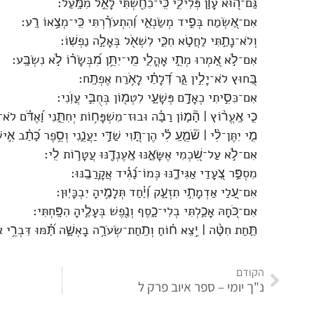
גַּם־ה֭וּא עָוֺ֣ן פְּלִילִ֑י כִּֽי־כִחַ֖שְׁתִּי לָאֵ֣ל מִמָּֽעַל׃
אִם־אֶ֭שְׂמַח בְּפִ֣יד מְשַׂנְאִ֑י וְ֝הִתְעֹרַ֗רְתִּי כִּֽי־מְצָ֥אוֹ רָֽע׃
וְלֹא־נָתַ֣תִּי לַחֲטֹ֣א חִכִּ֑י לִשְׁאֹ֖ל בְּאָלָ֣ה נַפְשֽׁוֹ׃
אִם־לֹ֣א אָ֭מְרוּ מְתֵ֣י אָהֳלִ֑י מִֽי־יִתֵּ֥ן מִ֝בְּשָׂר֗וֹ לֹ֣א נִשְׂבָּֽע׃
בַּ֭חוּץ לֹא־יָלִ֣ין גֵּ֑ר דְּ֝לָתַ֗י לָאֹ֥רַח אֶפְתָּֽח׃
אִם־כִּסִּ֣יתִי כְאָדָ֣ם פְּשָׁעָ֑י לִטְמ֖וֹן בְּחֻבִּ֣י עֲוֺֽנִי׃
כִּ֤י אֶֽעֱר֨וֹץ ׀ הָ֘מ֤וֹן רַבָּ֗ה וּבוּז־מִשְׁפָּח֥וֹת יְחִתֵּ֑נִי וָ֝אֶדֹּ֗ם לֹ
מִ֤י יִתֶּן־לִ֨י ׀ שֹׁ֘מֵ֤עַֽ לִ֗י הֶן־תָּ֭וִי שַׁדַּ֣י יַעֲנֵ֑נִי וְסֵ֥פֶר כָּ֝תַ֗ב אִ֣
אִם־לֹ֣א עַל־שִׁ֭כְמִי אֶשָּׂאֶ֑נּוּ אֶֽעֶנְדֶ֖נּוּ עֲטָר֣וֹת לִֽי׃
מִסְפַּ֣ר צְ֭עָדַי אַגִּידֶ֑נּוּ כְּמוֹ־נָ֝גִ֗יד אֲקָרֲבֶֽנּוּ׃
אִם־עָ֭לַי אַדְמָתִ֣י תִזְעָ֑ק וְ֝יַ֗חַד תְּלָמֶ֥יהָ יִבְכָּיֽוּן׃
אִם־כֹּ֭חָהּ אָכַ֣לְתִּי בְלִי־כָ֑סֶף וְנֶ֖פֶשׁ בְּעָלֶ֣יהָ הִפָּֽחְתִּי׃
תַּ֤חַת חִטָּ֨ה ׀ יֵ֥צֵא ח֗וֹחַ וְתַֽחַת־שְׂעֹרָ֥ה בָאְשָׁ֑ה תַּ֝֗מּוּ דִּבְרֵ֥י 
הקודם
נ"ך יומי – ספר איוב פרק ל