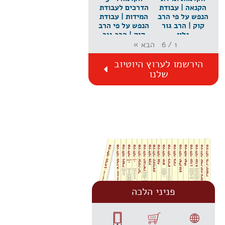
הקנאה | עבודת
הדרכים לעבודת
הנפש על פי הרב
המידות | עבודת
קוק | הרב גור
הנפש על פי הרב
גלון
קוק | הרב גור
גלון
הבא
»
6
/
1
הירשמו לערוץ היוטיוב
שלנו
פניני הלכה