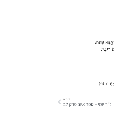
א־אֵ֥צֵא פָֽתַח׃
ישׁ רִיבִֽי׃
אִיּֽוֹב׃ (פ)
הבא
נ"ך יומי – ספר איוב פרק לב