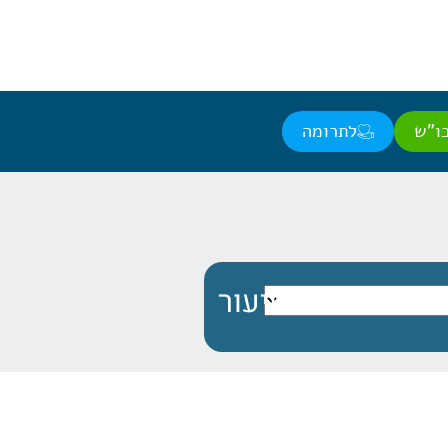
ו"ש
לתרומה