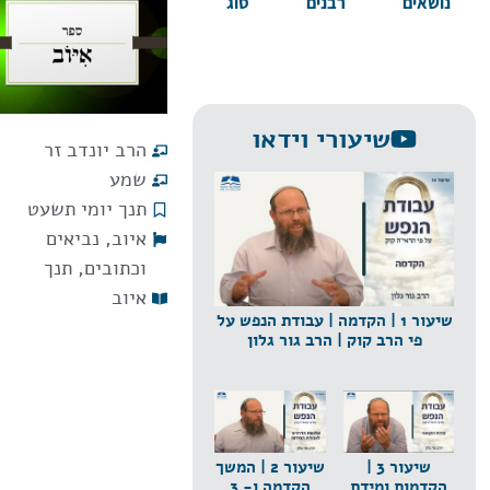
נושאים
רבנים
סוג
שיעורי וידאו
הרב יונדב זר
שמע
תנך יומי תשעט
איוב
,
נביאים
וכתובים
,
תנך
איוב
שיעור 1 | הקדמה | עבודת הנפש על
פי הרב קוק | הרב גור גלון
שיעור 3 |
שיעור 2 | המשך
הקדמות ומידת
הקדמה ו- 3