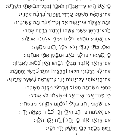
כִּ֤י אֵ֣שׁ הִ֭יא עַד־אֲבַדּ֣וֹן תֹּאכֵ֑ל וּֽבְכָל־תְּב֖וּאָתִ֣י תְשָׁרֵֽשׁ׃
אִם־אֶמְאַ֗ס מִשְׁפַּ֣ט עַ֭בְדִּי וַאֲמָתִ֑י בְּ֝רִבָ֗ם עִמָּדִֽי׃
וּמָ֣ה אֶֽ֭עֱשֶׂה כִּֽי־יָק֣וּם אֵ֑ל וְכִֽי־יִ֝פְקֹ֗ד מָ֣ה אֲשִׁיבֶֽנּוּ׃
הֲ‍ֽ֝לֹא־בַ֭בֶּטֶן עֹשֵׂ֣נִי עָשָׂ֑הוּ וַ֝יְכֻנֶ֗נּוּ בָּרֶ֥חֶם אֶחָֽד׃
אִם־אֶ֭מְנַע מֵחֵ֣פֶץ דַּלִּ֑ים וְעֵינֵ֖י אַלְמָנָ֣ה אֲכַלֶּֽה׃
וְאֹכַ֣ל פִּתִּ֣י לְבַדִּ֑י וְלֹא־אָכַ֖ל יָת֣וֹם מִמֶּֽנָּה׃
כִּ֣י מִ֭נְּעוּרַי גְּדֵלַ֣נִי כְאָ֑ב וּמִבֶּ֖טֶן אִמִּ֣י אַנְחֶֽנָּה׃
אִם־אֶרְאֶ֣ה א֭וֹבֵד מִבְּלִ֣י לְב֑וּשׁ וְאֵ֥ין כְּ֝ס֗וּת לָאֶבְיֽוֹן׃
אִם־לֹ֣א בֵרֲכ֣וּנִי חלצו [חֲלָצָ֑יו] וּמִגֵּ֥ז כְּ֝בָשַׂי יִתְחַמָּֽם׃
אִם־הֲנִיפ֣וֹתִי עַל־יָת֣וֹם יָדִ֑י כִּֽי־אֶרְאֶ֥ה בַ֝שַּׁ֗עַר עֶזְרָתִֽי׃
כְּ֭תֵפִי מִשִּׁכְמָ֣ה תִפּ֑וֹל וְ֝אֶזְרֹעִ֗י מִקָּנָ֥ה תִשָּׁבֵֽר׃
כִּ֤י פַ֣חַד אֵ֭לַי אֵ֣יד אֵ֑ל וּ֝מִשְּׂאֵת֗וֹ לֹ֣א אוּכָֽל׃
אִם־שַׂ֣מְתִּי זָהָ֣ב כִּסְלִ֑י וְ֝לַכֶּ֗תֶם אָמַ֥רְתִּי מִבְטַחִֽי׃
אִם־אֶ֭שְׂמַח כִּי־רַ֣ב חֵילִ֑י וְכִֽי־כַ֝בִּ֗יר מָצְאָ֥ה יָדִֽי׃
אִם־אֶרְאֶ֣ה א֖וֹר כִּ֣י יָהֵ֑ל וְ֝יָרֵ֗חַ יָקָ֥ר הֹלֵֽךְ׃
וַיִּ֣פְתְּ בַּסֵּ֣תֶר לִבִּ֑י וַתִּשַּׁ֖ק יָדִ֣י לְפִֽי׃