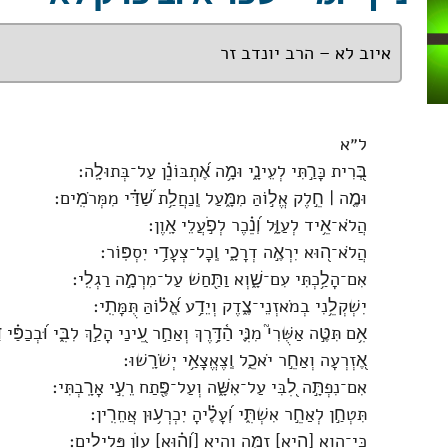
איוב לא – הרב יונדב זר
ל״א
בְּ֭רִית כָּרַ֣תִּי לְעֵינָ֑י וּמָ֥ה אֶ֝תְבּוֹנֵ֗ן עַל־בְּתוּלָֽה׃
וּמֶ֤ה ׀ חֵ֣לֶק אֱל֣וֹהַּ מִמָּ֑עַל וְֽנַחֲלַ֥ת שַׁ֝דַּ֗י מִמְּרֹמִֽים׃
הֲלֹא־אֵ֥יד לְעַוָּ֑ל וְ֝נֵ֗כֶר לְפֹ֣עֲלֵי אָֽוֶן׃
הֲלֹא־ה֭וּא יִרְאֶ֣ה דְרָכָ֑י וְֽכָל־צְעָדַ֥י יִסְפּֽוֹר׃
אִם־הָלַ֥כְתִּי עִם־שָׁ֑וְא וַתַּ֖חַשׁ עַל־מִרְמָ֣ה רַגְלִֽי׃
יִשְׁקְלֵ֥נִי בְמֹאזְנֵי־צֶ֑דֶק וְיֵדַ֥ע אֱ֝ל֗וֹהַּ תֻּמָּתִֽי׃
אִ֥ם תִּטֶּ֣ה אַשֻּׁרִי֮ מִנִּ֪י הַ֫דָּ֥רֶךְ וְאַחַ֣ר עֵ֭ינַי הָלַ֣ךְ לִבִּ֑י וּ֝בְכַפּ
אֶ֭זְרְעָה וְאַחֵ֣ר יֹאכֵ֑ל וְֽצֶאֱצָאַ֥י יְשֹׁרָֽשׁוּ׃
אִם־נִפְתָּ֣ה לִ֭בִּי עַל־אִשָּׁ֑ה וְעַל־פֶּ֖תַח רֵעִ֣י אָרָֽבְתִּי׃
תִּטְחַ֣ן לְאַחֵ֣ר אִשְׁתִּ֑י וְ֝עָלֶ֗יהָ יִכְרְע֥וּן אֲחֵרִֽין׃
כִּי־הוא [הִ֥יא] זִמָּ֑ה והיא [וְ֝ה֗וּא] עָוֺ֥ן פְּלִילִֽים׃