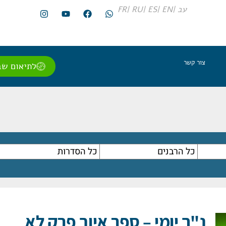
עב |
EN |
ES |
RU |
FR
צור קשר
לתיאום שב
נ"ך יומי – ספר איוב פרק לא