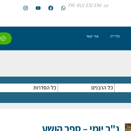
עב |
EN |
ES |
RU |
FR
גלרייה
צור קשר
ל
נ"ך יומי – ספר הושע