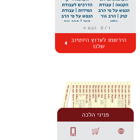
הקנאה | עבודת
הדרכים לעבודת
הנפש על פי הרב
המידות | עבודת
קוק | הרב גור
הנפש על פי הרב
גלון
קוק | הרב גור
גלון
הבא
»
6
/
1
הירשמו לערוץ היוטיוב
שלנו
פניני הלכה