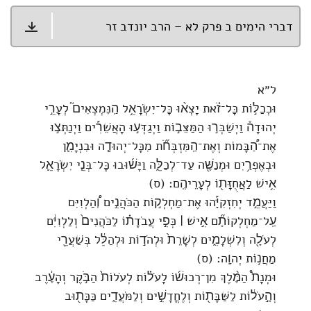
דברי הימים ב פרק לא – הרב יונדב זר
ל״א
וּכְכַלּ֣וֹת כָּל־זֹ֗את יָצְא֨וּ כָּל־יִשְׂרָאֵ֥ל הַֽנִּמְצְאִים֮ לְעָרֵ֣י
יְהוּדָה֒ וַיְשַׁבְּר֣וּ הַמַּצֵּב֣וֹת וַיְגַדְּע֣וּ הָאֲשֵׁרִ֡ים וַיְנַתְּצ֣וּ
אֶת־הַ֠בָּמוֹת וְאֶת־הַֽמִּזְבְּחֹ֞ת מִכָּל־יְהוּדָ֧ה וּבִנְיָמִ֛ן
וּבְאֶפְרַ֥יִם וּמְנַשֶּׁ֖ה עַד־לְכַלֵּ֑ה וַיָּשׁ֜וּבוּ כָּל־בְּנֵ֧י יִשְׂרָאֵ֛ל
אִ֥ישׁ לַאֲחֻזָּת֖וֹ לְעָרֵיהֶֽם׃ (ס)
וַיַּעֲמֵ֣ד יְחִזְקִיָּ֡הוּ אֶת־מַחְלְק֣וֹת הַכֹּהֲנִ֣ים וְ֠הַלְוִיִּם
עַֽל־מַחְלְקוֹתָ֞ם אִ֣ישׁ ׀ כְּפִ֣י עֲבֹדָת֗וֹ לַכֹּהֲנִים֙ וְלַלְוִיִּ֔ם
לְעֹלָ֖ה וְלִשְׁלָמִ֑ים לְשָׁרֵת֙ וּלְהֹד֣וֹת וּלְהַלֵּ֔ל בְּשַׁעֲרֵ֖י
מַחֲנ֥וֹת יְהוָֽה׃ (ס)
וּמְנָת֩ הַמֶּ֨לֶךְ מִן־רְכוּשׁ֜וֹ לָעֹל֗וֹת לְעֹלוֹת֙ הַבֹּ֣קֶר וְהָעֶ֔רֶב
וְהָ֣עֹל֔וֹת לַשַּׁבָּת֖וֹת וְלֶחֳדָשִׁ֣ים וְלַמֹּעֲדִ֑ים כַּכָּת֖וּב