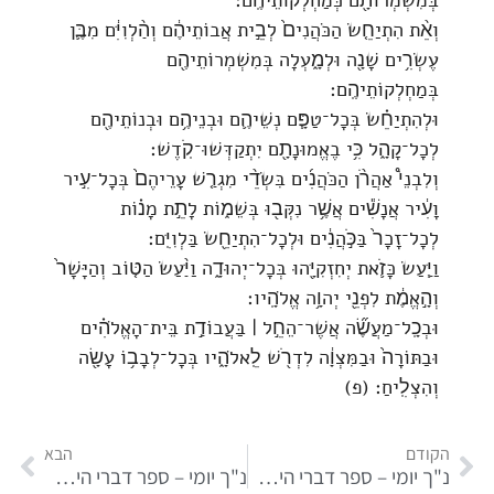
בְּמִשְׁמְרוֹתָ֖ם כְּמַחְלְקוֹתֵיהֶֽם׃
וְאֵ֨ת הִתְיַחֵ֤שׂ הַכֹּהֲנִים֙ לְבֵ֣ית אֲבוֹתֵיהֶ֔ם וְהַ֨לְוִיִּ֔ם מִבֶּ֛ן
עֶשְׂרִ֥ים שָׁנָ֖ה וּלְמָ֑עְלָה בְּמִשְׁמְרוֹתֵיהֶ֖ם
בְּמַחְלְקוֹתֵיהֶֽם׃
וּלְהִתְיַחֵ֗שׂ בְּכָל־טַפָּ֧ם נְשֵׁיהֶ֛ם וּבְנֵיהֶ֥ם וּבְנוֹתֵיהֶ֖ם
לְכָל־קָהָ֑ל כִּ֥י בֶאֱמוּנָתָ֖ם יִתְקַדְּשׁוּ־קֹֽדֶשׁ׃
וְלִבְנֵי֩ אַהֲרֹ֨ן הַכֹּהֲנִ֜ים בִּשְׂדֵ֨י מִגְרַ֤שׁ עָרֵיהֶם֙ בְּכָל־עִ֣יר
וָעִ֔יר אֲנָשִׁ֕ים אֲשֶׁ֥ר נִקְּב֖וּ בְּשֵׁמ֑וֹת לָתֵ֣ת מָנ֗וֹת
לְכָל־זָכָר֙ בַּכֹּ֣הֲנִ֔ים וּלְכָל־הִתְיַחֵ֖שׂ בַּלְוִיִּֽם׃
וַיַּ֧עַשׂ כָּזֹ֛את יְחִזְקִיָּ֖הוּ בְּכָל־יְהוּדָ֑ה וַיַּ֨עַשׂ הַטּ֤וֹב וְהַיָּשָׁר֙
וְהָ֣אֱמֶ֔ת לִפְנֵ֖י יְהוָ֥ה אֱלֹהָֽיו׃
וּבְכָֽל־מַעֲשֶׂ֞ה אֲשֶׁר־הֵחֵ֣ל ׀ בַּעֲבוֹדַ֣ת בֵּית־הָאֱלֹהִ֗ים
וּבַתּוֹרָה֙ וּבַמִּצְוָ֔ה לִדְרֹ֖שׁ לֵֽאלֹהָ֑יו בְּכָל־לְבָב֥וֹ עָשָׂ֖ה
וְהִצְלִֽיחַ׃ (פ)
הקודם
הבא
נ"ך יומי – ספר דברי הימים חלק ב פרק ל
נ"ך יומי – ספר דברי הימים חלק ב פרק לב