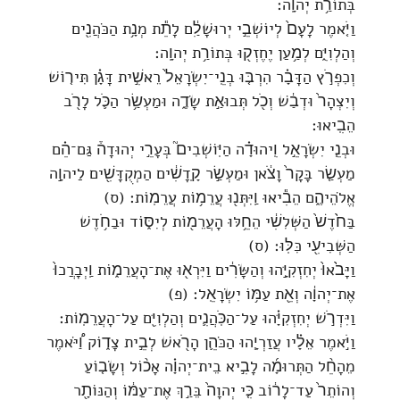
בְּתוֹרַ֥ת יְהוָֽה׃
וַיֹּ֤אמֶר לָעָם֙ לְיוֹשְׁבֵ֣י יְרוּשָׁלִַ֔ם לָתֵ֕ת מְנָ֥ת הַכֹּהֲנִ֖ים
וְהַלְוִיִּ֑ם לְמַ֥עַן יֶחֶזְק֖וּ בְּתוֹרַ֥ת יְהוָֽה׃
וְכִפְרֹ֣ץ הַדָּבָ֗ר הִרְבּ֤וּ בְנֵֽי־יִשְׂרָאֵל֙ רֵאשִׁ֣ית דָּגָ֗ן תִּיר֤וֹשׁ
וְיִצְהָר֙ וּדְבַ֔שׁ וְכֹ֖ל תְּבוּאַ֣ת שָׂדֶ֑ה וּמַעְשַׂ֥ר הַכֹּ֛ל לָרֹ֖ב
הֵבִֽיאוּ׃
וּבְנֵ֧י יִשְׂרָאֵ֣ל וִֽיהוּדָ֗ה הַיּֽוֹשְׁבִים֮ בְּעָרֵ֣י יְהוּדָה֒ גַּם־הֵ֗ם
מַעְשַׂ֤ר בָּקָר֙ וָצֹ֔אן וּמַעְשַׂ֣ר קָֽדָשִׁ֔ים הַמְקֻדָּשִׁ֖ים לַיהוָ֣ה
אֱלֹהֵיהֶ֑ם הֵבִ֕יאוּ וַֽיִּתְּנ֖וּ עֲרֵמ֥וֹת עֲרֵמֽוֹת׃ (ס)
בַּחֹ֙דֶשׁ֙ הַשְּׁלִשִׁ֔י הֵחֵ֥לּוּ הָעֲרֵמ֖וֹת לְיִסּ֑וֹד וּבַחֹ֥דֶשׁ
הַשְּׁבִיעִ֖י כִּלּֽוּ׃ (ס)
וַיָּבֹ֙אוּ֙ יְחִזְקִיָּ֣הוּ וְהַשָּׂרִ֔ים וַיִּרְא֖וּ אֶת־הָעֲרֵמ֑וֹת וַֽיְבָרֲכוּ֙
אֶת־יְהוָ֔ה וְאֵ֖ת עַמּ֥וֹ יִשְׂרָאֵֽל׃ (פ)
וַיִּדְרֹ֣שׁ יְחִזְקִיָּ֗הוּ עַל־הַכֹּֽהֲנִ֛ים וְהַלְוִיִּ֖ם עַל־הָעֲרֵמֽוֹת׃
וַיֹּ֣אמֶר אֵלָ֗יו עֲזַרְיָ֧הוּ הַכֹּהֵ֛ן הָרֹ֖אשׁ לְבֵ֣ית צָד֑וֹק וַ֠יֹּאמֶר
מֵהָחֵ֨ל הַתְּרוּמָ֜ה לָבִ֣יא בֵית־יְהוָ֗ה אָכ֨וֹל וְשָׂב֤וֹעַ
וְהוֹתֵר֙ עַד־לָר֔וֹב כִּ֤י יְהוָה֙ בֵּרַ֣ךְ אֶת־עַמּ֔וֹ וְהַנּוֹתָ֖ר