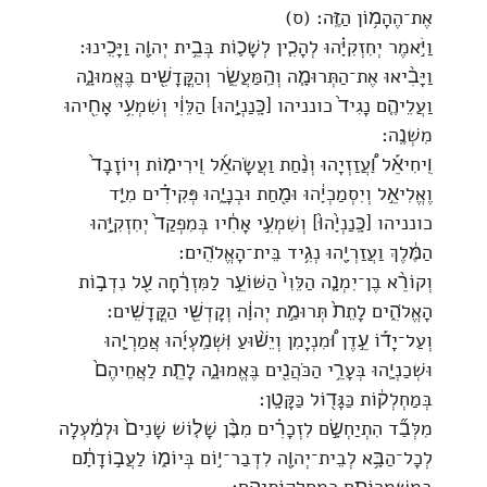
אֶת־הֶהָמ֥וֹן הַזֶּֽה׃ (ס)
וַיֹּ֣אמֶר יְחִזְקִיָּ֗הוּ לְהָכִ֧ין לְשָׁכ֛וֹת בְּבֵ֥ית יְהוָ֖ה וַיָּכִֽינוּ׃
וַיָּבִ֨יאוּ אֶת־הַתְּרוּמָ֧ה וְהַֽמַּעֲשֵׂ֛ר וְהַקֳּדָשִׁ֖ים בֶּאֱמוּנָ֑ה
וַעֲלֵיהֶ֤ם נָגִיד֙ כונניהו [כָּֽנַנְיָ֣הוּ] הַלֵּוִ֔י וְשִׁמְעִ֥י אָחִ֖יהוּ
מִשְׁנֶֽה׃
וִֽיחִיאֵ֡ל וַ֠עֲזַזְיָהוּ וְנַ֨חַת וַעֲשָׂהאֵ֜ל וִֽירִימ֤וֹת וְיוֹזָבָד֙
וֶאֱלִיאֵ֣ל וְיִסְמַכְיָ֔הוּ וּמַ֖חַת וּבְנָיָ֑הוּ פְּקִידִ֗ים מִיַּ֤ד
כונניהו [כָּֽנַנְיָ֙הוּ֙] וְשִׁמְעִ֣י אָחִ֔יו בְּמִפְקַד֙ יְחִזְקִיָּ֣הוּ
הַמֶּ֔לֶךְ וַעֲזַרְיָ֖הוּ נְגִ֥יד בֵּית־הָאֱלֹהִֽים׃
וְקוֹרֵ֨א בֶן־יִמְנָ֤ה הַלֵּוִי֙ הַשּׁוֹעֵ֣ר לַמִּזְרָ֔חָה עַ֖ל נִדְב֣וֹת
הָאֱלֹהִ֑ים לָתֵת֙ תְּרוּמַ֣ת יְהוָ֔ה וְקָדְשֵׁ֖י הַקֳּדָשִֽׁים׃
וְעַל־יָד֡וֹ עֵ֣דֶן וּ֠מִנְיָמִן וְיֵשׁ֨וּעַ וּֽשְׁמַֽעְיָ֜הוּ אֲמַרְיָ֧הוּ
וּשְׁכַנְיָ֛הוּ בְּעָרֵ֥י הַכֹּהֲנִ֖ים בֶּאֱמוּנָ֑ה לָתֵ֤ת לַאֲחֵיהֶם֙
בְּמַחְלְק֔וֹת כַּגָּד֖וֹל כַּקָּטָֽן׃
מִלְּבַ֞ד הִתְיַחְשָׂ֣ם לִזְכָרִ֗ים מִבֶּ֨ן שָׁל֤וֹשׁ שָׁנִים֙ וּלְמַ֔עְלָה
לְכָל־הַבָּ֥א לְבֵית־יְהוָ֖ה לִדְבַר־י֣וֹם בְּיוֹמ֑וֹ לַעֲב֣וֹדָתָ֔ם