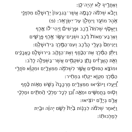
וְאַחֲרֶ֖יךָ לֹ֥א יִֽהְיֶה־כֵּֽן׃
וַיָּבֹ֨א שְׁלֹמֹ֜ה לַבָּמָ֤ה אֲשֶׁר־בְּגִבְעוֹן֙ יְר֣וּשָׁלִַ֔ם מִלִּפְנֵ֖י
אֹ֣הֶל מוֹעֵ֑ד וַיִּמְלֹ֖ךְ עַל־יִשְׂרָאֵֽל׃ (פ)
וַיֶּאֱסֹ֣ף שְׁלֹמֹה֮ רֶ֣כֶב וּפָרָשִׁים֒ וַֽיְהִי־ל֗וֹ אֶ֤לֶף
וְאַרְבַּע־מֵאוֹת֙ רֶ֔כֶב וּשְׁנֵים־עָשָׂ֥ר אֶ֖לֶף פָּרָשִׁ֑ים
וַיַּנִּיחֵם֙ בְּעָרֵ֣י הָרֶ֔כֶב וְעִם־הַמֶּ֖לֶךְ בִּירֽוּשָׁלִָֽם׃
וַיִּתֵּ֨ן הַמֶּ֜לֶךְ אֶת־הַכֶּ֧סֶף וְאֶת־הַזָּהָ֛ב בִּירוּשָׁלִַ֖ם כָּאֲבָנִ֑ים
וְאֵ֣ת הָאֲרָזִ֗ים נָתַ֛ן כַּשִּׁקְמִ֥ים אֲשֶׁר־בַּשְּׁפֵלָ֖ה לָרֹֽב׃
וּמוֹצָ֧א הַסּוּסִ֛ים אֲשֶׁ֥ר לִשְׁלֹמֹ֖ה מִמִּצְרָ֑יִם וּמִקְוֵ֕א סֹחֲרֵ֣י
הַמֶּ֔לֶךְ מִקְוֵ֥א יִקְח֖וּ בִּמְחִֽיר׃
וַֽ֠יַּעֲלוּ וַיּוֹצִ֨יאוּ מִמִּצְרַ֤יִם מֶרְכָּבָה֙ בְּשֵׁ֣שׁ מֵא֣וֹת כֶּ֔סֶף
וְס֖וּס בַּחֲמִשִּׁ֣ים וּמֵאָ֑ה וְ֠כֵן לְכָל־מַלְכֵ֧י הַֽחִתִּ֛ים וּמַלְכֵ֥י
אֲרָ֖ם בְּיָדָ֥ם יוֹצִֽיאוּ׃
וַיֹּ֣אמֶר שְׁלֹמֹ֗ה לִבְנ֥וֹת בַּ֙יִת֙ לְשֵׁ֣ם יְהוָ֔ה וּבַ֖יִת
לְמַלְכוּתֽוֹ׃