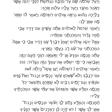
וַיַּעַל֩ שְׁלֹמֹ֨ה שָׁ֜ם עַל־מִזְבַּ֤ח הַנְּחֹ֙שֶׁת֙ לִפְנֵ֣י יְהוָ֔ה אֲשֶׁ֖ר
לְאֹ֣הֶל מוֹעֵ֑ד וַיַּ֧עַל עָלָ֛יו עֹל֖וֹת אָֽלֶף׃
בַּלַּ֣יְלָה הַה֔וּא נִרְאָ֥ה אֱלֹהִ֖ים לִשְׁלֹמֹ֑ה וַיֹּ֣אמֶר ל֔וֹ שְׁאַ֖ל
מָ֥ה אֶתֶּן־לָֽךְ׃
וַיֹּ֤אמֶר שְׁלֹמֹה֙ לֵֽאלֹהִ֔ים אַתָּ֗ה עָשִׂ֛יתָ עִם־דָּוִ֥יד אָבִ֖י
חֶ֣סֶד גָּד֑וֹל וְהִמְלַכְתַּ֖נִי תַּחְתָּֽיו׃
עַתָּה֙ יְהוָ֣ה אֱלֹהִ֔ים יֵֽאָמֵן֙ דְּבָ֣רְךָ֔ עִ֖ם דָּוִ֣יד אָבִ֑י כִּ֤י אַתָּה֙
הִמְלַכְתַּ֔נִי עַל־עַ֕ם רַ֖ב כַּעֲפַ֥ר הָאָֽרֶץ׃
עַתָּ֗ה חָכְמָ֤ה וּמַדָּע֙ תֶּן־לִ֔י וְאֵֽצְאָ֛ה לִפְנֵ֥י הָֽעָם־הַזֶּ֖ה
וְאָב֑וֹאָה כִּֽי־מִ֣י יִשְׁפֹּ֔ט אֶת־עַמְּךָ֥ הַזֶּ֖ה הַגָּדֽוֹל׃ (ס)
וַיֹּ֣אמֶר־אֱלֹהִ֣ים ׀ לִשְׁלֹמֹ֡ה יַ֣עַן אֲשֶׁר֩ הָיְתָ֨ה זֹ֜את
עִם־לְבָבֶ֗ךָ וְלֹֽא־שָׁ֠אַלְתָּ עֹ֣שֶׁר נְכָסִ֤ים וְכָבוֹד֙ וְאֵת֙ נֶ֣פֶשׁ
שֹׂנְאֶ֔יךָ וְגַם־יָמִ֥ים רַבִּ֖ים לֹ֣א שָׁאָ֑לְתָּ וַתִּֽשְׁאַל־לְךָ֙
חָכְמָ֣ה וּמַדָּ֔ע אֲשֶׁ֤ר תִּשְׁפּוֹט֙ אֶת־עַמִּ֔י אֲשֶׁ֥ר הִמְלַכְתִּ֖יךָ
עָלָֽיו׃
הַֽחָכְמָ֥ה וְהַמַּדָּ֖ע נָת֣וּן לָ֑ךְ וְעֹ֨שֶׁר וּנְכָסִ֤ים וְכָבוֹד֙
אֶתֶּן־לָ֔ךְ אֲשֶׁ֣ר ׀ לֹא־הָ֣יָה כֵ֗ן לַמְּלָכִים֙ אֲשֶׁ֣ר לְפָנֶ֔יךָ