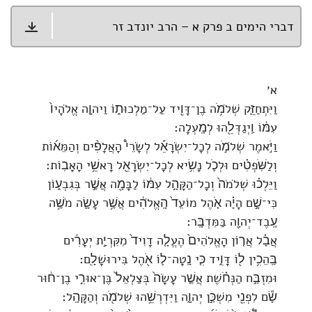
דברי הימים ב פרק א – הרב יונדב זר
א׳
וַיִּתְחַזֵּ֛ק שְׁלֹמֹ֥ה בֶן־דָּוִ֖יד עַל־מַלְכוּת֑וֹ וַיהוָ֤ה אֱלֹהָיו֙
עִמּ֔וֹ וַֽיְגַדְּלֵ֖הוּ לְמָֽעְלָה׃
וַיֹּ֣אמֶר שְׁלֹמֹ֣ה לְכָל־יִשְׂרָאֵ֡ל לְשָׂרֵי֩ הָאֲלָפִ֨ים וְהַמֵּא֜וֹת
וְלַשֹּֽׁפְטִ֗ים וּלְכֹ֛ל נָשִׂ֥יא לְכָל־יִשְׂרָאֵ֖ל רָאשֵׁ֥י הָאָבֽוֹת׃
וַיֵּלְכ֗וּ שְׁלֹמֹה֙ וְכָל־הַקָּהָ֣ל עִמּ֔וֹ לַבָּמָ֖ה אֲשֶׁ֣ר בְּגִבְע֑וֹן
כִּי־שָׁ֣ם הָיָ֗ה אֹ֤הֶל מוֹעֵד֙ הָֽאֱלֹהִ֔ים אֲשֶׁ֥ר עָשָׂ֛ה מֹשֶׁ֥ה
עֶֽבֶד־יְהוָ֖ה בַּמִּדְבָּֽר׃
אֲבָ֗ל אֲר֤וֹן הָאֱלֹהִים֙ הֶעֱלָ֤ה דָוִיד֙ מִקִּרְיַ֣ת יְעָרִ֔ים
בַּֽהֵכִ֥ין ל֖וֹ דָּוִ֑יד כִּ֧י נָֽטָה־ל֛וֹ אֹ֖הֶל בִּירוּשָׁלִָֽם׃
וּמִזְבַּ֣ח הַנְּחֹ֗שֶׁת אֲשֶׁ֤ר עָשָׂה֙ בְּצַלְאֵל֙ בֶּן־אוּרִ֣י בֶן־ח֔וּר
שָׂ֕ם לִפְנֵ֖י מִשְׁכַּ֣ן יְהוָ֑ה וַיִּדְרְשֵׁ֥הוּ שְׁלֹמֹ֖ה וְהַקָּהָֽל׃