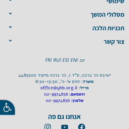
שימושי
מסלולי המשך
תכניות הלכה
צור קשר
עב |
EN |
ES |
RU |
FR
ישיבת הר ברכה, ת"ד 1, הר ברכה מיקוד 4483500
משרד:
ימים א'-ה', 8:30-13:30
מייל:
office@yhb.org.il
ווטסאפ:
02-9974836
פתח סרגל
טלפון:
02-9974836
אנחנו גם פה