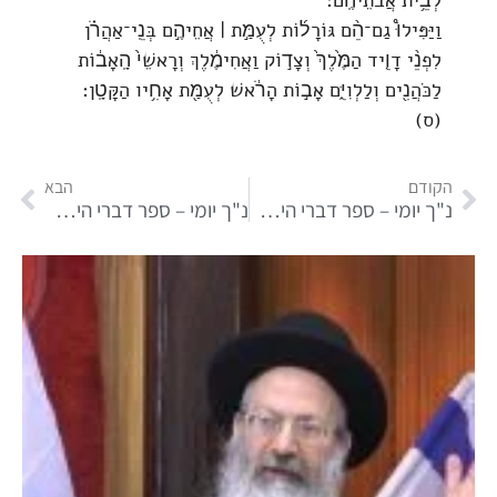
לְבֵ֥ית אֲבֹתֵיהֶֽם׃
וַיַּפִּילוּ֩ גַם־הֵ֨ם גּוֹרָל֜וֹת לְעֻמַּ֣ת ׀ אֲחֵיהֶ֣ם בְּנֵֽי־אַהֲרֹ֗ן
לִפְנֵ֨י דָוִ֤יד הַמֶּ֙לֶךְ֙ וְצָד֣וֹק וַאֲחִימֶ֔לֶךְ וְרָאשֵׁי֙ הָֽאָב֔וֹת
לַכֹּהֲנִ֖ים וְלַלְוִיִּ֑ם אָב֣וֹת הָרֹ֔אשׁ לְעֻמַּ֖ת אָחִ֥יו הַקָּטָֽן׃
(ס)
הקודם
הבא
נ"ך יומי – ספר דברי הימים חלק א פרק כג
נ"ך יומי – ספר דברי הימים חלק א פרק כה