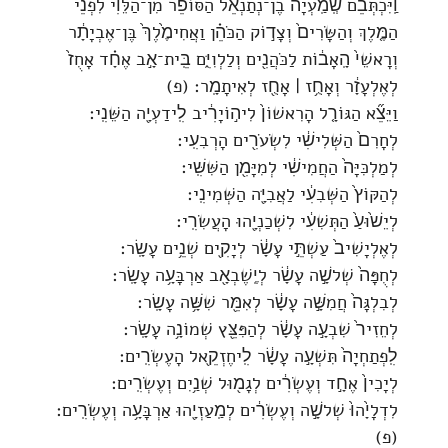
וַֽיִּכְתְּבֵ֡ם שְֽׁמַֽעְיָה֩ בֶן־נְתַנְאֵ֨ל הַסּוֹפֵ֜ר מִן־הַלֵּוִ֗י לִפְנֵ֨י
הַמֶּ֤לֶךְ וְהַשָּׂרִים֙ וְצָד֣וֹק הַכֹּהֵ֗ן וַאֲחִימֶ֙לֶךְ֙ בֶּן־אֶבְיָתָ֔ר
וְרָאשֵׁי֙ הָֽאָב֔וֹת לַכֹּהֲנִ֖ים וְלַלְוִיִּ֑ם בֵּֽית־אָ֣ב אֶחָ֗ד אָחֻז֙
לְאֶלְעָזָ֔ר וְאָחֻ֥ז ׀ אָחֻ֖ז לְאִיתָמָֽר׃ (פ)
וַיֵּצֵ֞א הַגּוֹרָ֤ל הָרִאשׁוֹן֙ לִיה֣וֹיָרִ֔יב לִֽידַעְיָ֖ה הַשֵּׁנִֽי׃
לְחָרִם֙ הַשְּׁלִישִׁ֔י לִשְׂעֹרִ֖ים הָרְבִעִֽי׃
לְמַלְכִּיָּה֙ הַחֲמִישִׁ֔י לְמִיָּמִ֖ן הַשִּׁשִּֽׁי׃
לְהַקּוֹץ֙ הַשְּׁבִעִ֔י לַאֲבִיָּ֖ה הַשְּׁמִינִֽי׃
לְיֵשׁ֙וּעַ֙ הַתְּשִׁעִ֔י לִשְׁכַנְיָ֖הוּ הָעֲשִׂרִֽי׃
לְאֶלְיָשִׁיב֙ עַשְׁתֵּ֣י עָשָׂ֔ר לְיָקִ֖ים שְׁנֵ֥ים עָשָֽׂר׃
לְחֻפָּה֙ שְׁלֹשָׁ֣ה עָשָׂ֔ר לְיֶֽשֶׁבְאָ֖ב אַרְבָּעָ֥ה עָשָֽׂר׃
לְבִלְגָּה֙ חֲמִשָּׁ֣ה עָשָׂ֔ר לְאִמֵּ֖ר שִׁשָּׁ֥ה עָשָֽׂר׃
לְחֵזִיר֙ שִׁבְעָ֣ה עָשָׂ֔ר לְהַפִּצֵּ֖ץ שְׁמוֹנָ֥ה עָשָֽׂר׃
לִֽפְתַחְיָה֙ תִּשְׁעָ֣ה עָשָׂ֔ר לִֽיחֶזְקֵ֖אל הָעֶשְׂרִֽים׃
לְיָכִין֙ אֶחָ֣ד וְעֶשְׂרִ֔ים לְגָמ֖וּל שְׁנַ֥יִם וְעֶשְׂרִֽים׃
לִדְלָיָ֙הוּ֙ שְׁלֹשָׁ֣ה וְעֶשְׂרִ֔ים לְמַֽעַזְיָ֖הוּ אַרְבָּעָ֥ה וְעֶשְׂרִֽים׃
(פ)