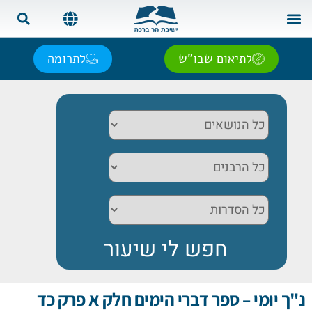
צור קשר
בית המדרש
שאל את הרב
אנגלית | English
ספרדית | Español
רוסית | Русский
צרפתית | Français
לתיאום שבו"ש
לתרומה
נ"ך יומי – ספר דברי הימים חלק א פרק כד