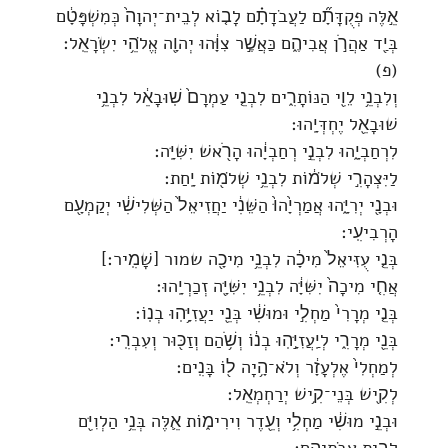
אֵ֣לֶּה פְקֻדָּתָ֞ם לַעֲבֹדָתָ֗ם לָב֤וֹא לְבֵית־יְהוָה֙ כְּמִשְׁפָּטָ֔ם
בְּיַ֖ד אַהֲרֹ֣ן אֲבִיהֶ֑ם כַּאֲשֶׁ֣ר צִוָּ֔הוּ יְהוָ֖ה אֱלֹהֵ֥י יִשְׂרָאֵֽל׃
(פ)
וְלִבְנֵ֥י לֵוִ֖י הַנּוֹתָרִ֑ים לִבְנֵ֤י עַמְרָם֙ שֽׁוּבָאֵ֔ל לִבְנֵ֥י
שׁוּבָאֵ֖ל יֶחְדְּיָֽהוּ׃
לִרְחַבְיָ֑הוּ לִבְנֵ֣י רְחַבְיָ֔הוּ הָרֹ֖אשׁ יִשִּׁיָּֽה׃
לַיִּצְהָרִ֣י שְׁלֹמ֔וֹת לִבְנֵ֥י שְׁלֹמ֖וֹת יָֽחַת׃
וּבְנָ֖י יְרִיָּ֑הוּ אֲמַרְיָ֙הוּ֙ הַשֵּׁנִ֔י יַחֲזִיאֵל֙ הַשְּׁלִישִׁ֔י יְקַמְעָ֖ם
הָרְבִיעִֽי׃
בְּנֵ֤י עֻזִּיאֵל֙ מִיכָ֔ה לִבְנֵ֥י מִיכָ֖ה שמור [שָׁמִֽיר׃]
אֲחִ֤י מִיכָה֙ יִשִּׁיָּ֔ה לִבְנֵ֥י יִשִּׁיָּ֖ה זְכַרְיָֽהוּ׃
בְּנֵ֤י מְרָרִי֙ מַחְלִ֣י וּמוּשִׁ֔י בְּנֵ֖י יַעֲזִיָּ֥הֽוּ בְנֽוֹ׃
בְּנֵ֖י מְרָרִ֑י לְיַֽעֲזִיָּ֣הֽוּ בְנ֔וֹ וְשֹׁ֥הַם וְזַכּ֖וּר וְעִבְרִֽי׃
לְמַחְלִי֙ אֶלְעָזָ֔ר וְלֹא־הָ֥יָה ל֖וֹ בָּנִֽים׃
לְקִ֖ישׁ בְּנֵי־קִ֥ישׁ יְרַחְמְאֵֽל׃
וּבְנֵ֣י מוּשִׁ֔י מַחְלִ֥י וְעֵ֖דֶר וִירִימ֑וֹת אֵ֛לֶּה בְּנֵ֥י הַלְוִיִּ֖ם