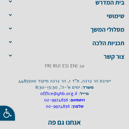
בית המדרש
שימושי
מסלולי המשך
תכניות הלכה
צור קשר
עב |
EN |
ES |
RU |
FR
ישיבת הר ברכה, ת"ד 1, הר ברכה מיקוד 4483500
משרד:
ימים א'-ה', 8:30-13:30
מייל:
office@yhb.org.il
ווטסאפ:
02-9974836
פתח סרגל
טלפון:
02-9974836
אנחנו גם פה